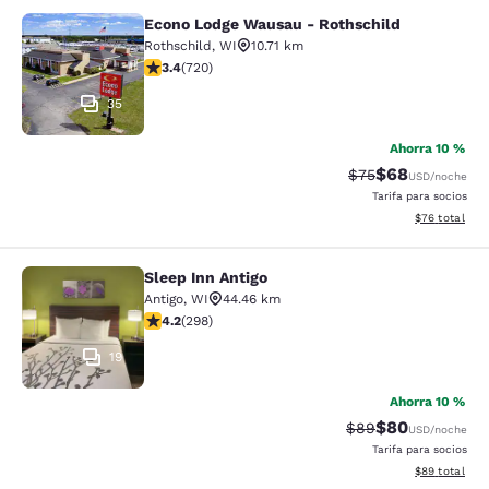
Econo Lodge Wausau - Rothschild
Econo Lodge Wausau - Rothschild
Rothschild
,
WI
10.71 km
calificación de 3.44 estrellas. Bueno. 720 reseñas
3.4
(
720
)
35
Ahorra 10 %
$68
Precio tachado:
Precio con des
$75
USD
/noche
Tarifa para socios
Ver detalles d
$76
total
Sleep Inn Antigo
Sleep Inn Antigo
Antigo
,
WI
44.46 km
calificación de 4.17 estrellas. Muy bueno. 298 reseñas
4.2
(
298
)
19
Ahorra 10 %
$80
Precio tachado:
Precio con des
$89
USD
/noche
Tarifa para socios
Ver detalles d
$89
total