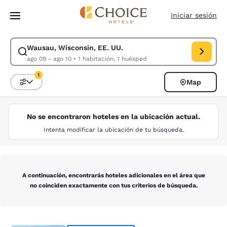
Carga completa
Pasar A Contenido Principal
Iniciar sesión
Wausau, Wisconsin, EE. UU.
Modificar la búsqueda de Wausau, Wisconsin, EE. UU.. Fecha de check-
ago 09 - ago 10
•
1 habitación, 1 huésped
1
Map
Ordenar y filtrar
1 filtro seleccionado actualmente
No se encontraron hoteles en la ubicación actual.
Intenta modificar la ubicación de tu búsqueda.
A continuación, encontrarás hoteles adicionales en el área que
no coinciden exactamente con tus criterios de búsqueda.