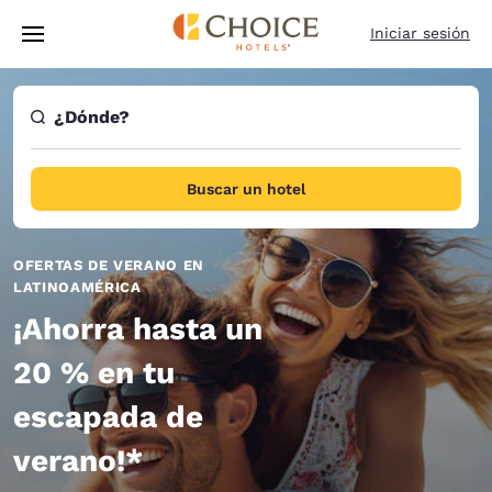
Carga completa
Pasar A Contenido Principal
Iniciar sesión
¿Dónde?
Buscar un hotel
OFERTAS DE VERANO EN
LATINOAMÉRICA
¡Ahorra hasta un
20 % en tu
escapada de
verano!*