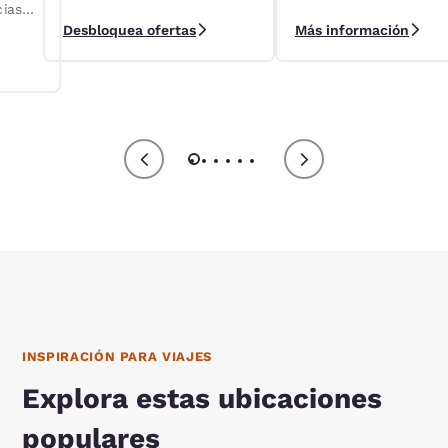
cias
alquileres de Localiza
programa de lealtad
Desbloquea ofertas
Más información
Reservations Club.
ts.
INSPIRACIÓN PARA VIAJES
Explora estas ubicaciones
populares