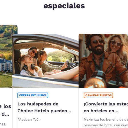
especiales
OFERTA EXCLUSIVA
CANJEAR PUNTOS
Los huéspedes de
¡Convierte las esta
e los
Choice Hotels pueden
en hoteles en
 del
acceder a descuentos
recompensas con
*Aplican TyC.
Maximiza los beneficios d
especiales* en
Reservations Club!
nsa
reservas de hotel con nue