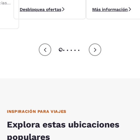
cias
alquileres de Localiza
programa de lealtad
Desbloquea ofertas
Más información
Reservations Club.
ts.
INSPIRACIÓN PARA VIAJES
Explora estas ubicaciones
populares