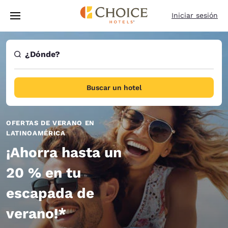
Carga completa
Pasar A Contenido Principal
Iniciar sesión
¿Dónde?
Buscar un hotel
OFERTAS DE VERANO EN
LATINOAMÉRICA
¡Ahorra hasta un
20 % en tu
escapada de
verano!*