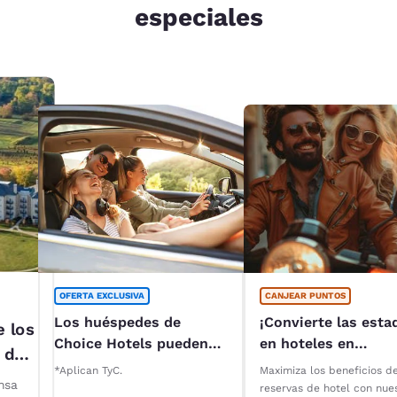
especiales
OFERTA EXCLUSIVA
CANJEAR PUNTOS
Los huéspedes de
¡Convierte las esta
e los
Choice Hotels pueden
en hoteles en
 del
acceder a descuentos
recompensas con
*Aplican TyC.
Maximiza los beneficios d
especiales* en
Reservations Club!
nsa
reservas de hotel con nue