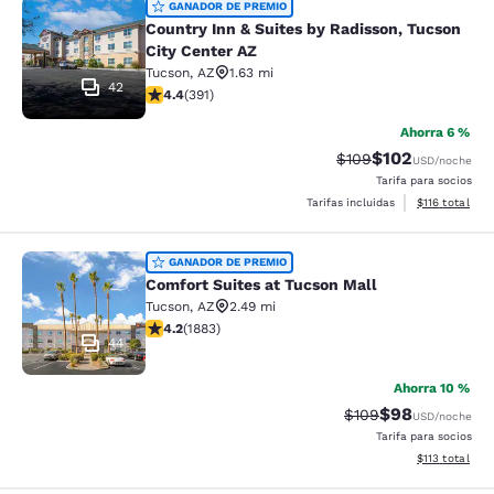
Country Inn & Suites by Radisson, T
GANADOR DE PREMIO
Country Inn & Suites by Radisson, Tucson
City Center AZ
Tucson
,
AZ
1.63 mi
42
calificación de 4.4 estrellas. Excelente. 391 reseñas
4.4
(
391
)
Ahorra 6 %
$102
Precio tachado:
Precio con desc
$109
USD
/noche
Tarifa para socios
Ver detalles d
Tarifas incluidas
$116
total
Comfort Suites at Tucson Mall
GANADOR DE PREMIO
Comfort Suites at Tucson Mall
Tucson
,
AZ
2.49 mi
calificación de 4.17 estrellas. Muy bueno. 1883 reseña
4.2
(
1883
)
44
Ahorra 10 %
$98
Precio tachado:
Precio con des
$109
USD
/noche
Tarifa para socios
Ver detalles d
$113
total