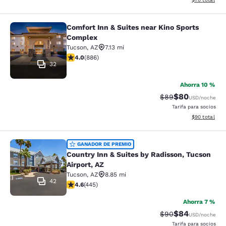
Comfort Inn & Suites near Kino Sports
Comfort Inn & Suites near Kino Spo
Complex
Tucson
,
AZ
7.13 mi
calificación de 4.05 estrellas. Muy bueno. 886 reseñas
4.0
(
886
)
32
Ahorra 10 %
$80
Precio tachado:
Precio con des
$89
USD
/noche
Tarifa para socios
Ver detalles d
$90
total
Country Inn & Suites by Radisson, T
GANADOR DE PREMIO
Country Inn & Suites by Radisson, Tucson
Airport, AZ
Tucson
,
AZ
8.85 mi
42
calificación de 4.64 estrellas. Excepcional. 445 reseñ
4.6
(
445
)
Ahorra 7 %
$84
Precio tachado:
Precio con des
$90
USD
/noche
Tarifa para socios