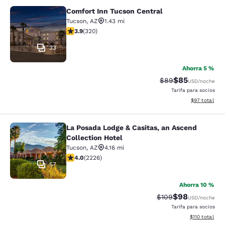
Comfort Inn Tucson Central
Comfort Inn Tucson Central
Tucson
,
AZ
1.43 mi
calificación de 3.86 estrellas. Bueno. 320 reseñas
3.9
(
320
)
33
Ahorra 5 %
$85
Precio tachado:
Precio con des
$89
USD
/noche
Tarifa para socios
Ver detalles d
$97
total
La Posada Lodge & Casitas, an Ascend
La Posada Lodge & Casitas, an Ascen
Collection Hotel
Tucson
,
AZ
4.16 mi
calificación de 3.98 estrellas. Bueno. 2226 reseñas
4.0
(
2226
)
57
Ahorra 10 %
$98
Precio tachado:
Precio con des
$109
USD
/noche
Tarifa para socios
Ver detalles d
$110
total