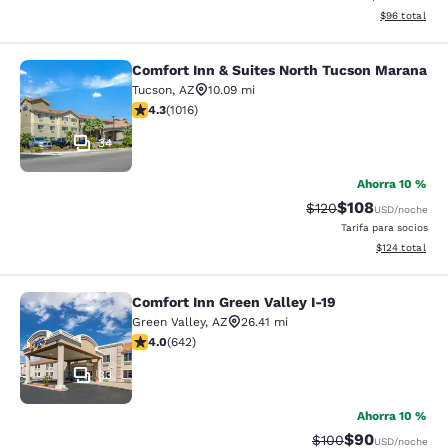
Ver detalles d
$96
total
Comfort Inn & Suites North Tucson Marana
Comfort Inn & Suites North Tucson
Tucson
,
AZ
10.09 mi
calificación de 4.35 estrellas. Excelente. 1016 reseñas
4.3
(
1016
)
34
Ahorra 10 %
$108
Precio tachado:
Precio con desc
$120
USD
/noche
Tarifa para socios
Ver detalles d
$124
total
Comfort Inn Green Valley I-19
Comfort Inn Green Valley I-19
Green Valley
,
AZ
26.41 mi
calificación de 4.01 estrellas. Muy bueno. 642 reseñas
4.0
(
642
)
33
Ahorra 10 %
$90
Precio tachado:
Precio con des
$100
USD
/noche