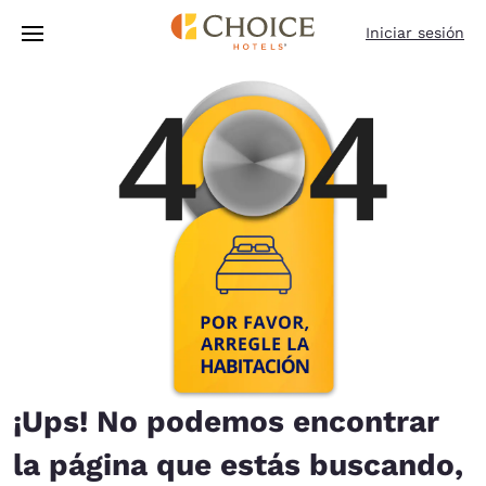
Carga completa
Pasar A Contenido Principal
Iniciar sesión
¡Ups! No podemos encontrar
la página que estás buscando,