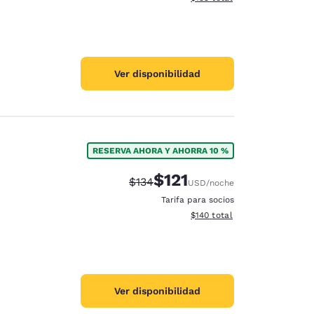
Ver disponibilidad
RESERVA AHORA Y AHORRA 10 %
$121
Precio tachado:
Precio con descuento:
$134
USD
/noche
Tarifa para socios
Ver detalles del total estima
$140
total
Ver disponibilidad