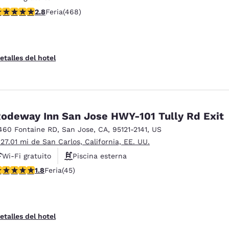
alificación de 2.78 estrellas. Feria. 468 reseñas
2.8
Feria
(468)
etalles del hotel
odeway Inn San Jose HWY-101 Tully Rd Exit
460 Fontaine RD
,
San Jose
,
CA
,
95121-2141
,
US
 27.01 mi de San Carlos, California, EE. UU.
Wi-Fi gratuito
Piscina esterna
alificación de 1.82 estrellas. Feria. 45 reseñas
1.8
Feria
(45)
Parcheggio per mezzi pesanti
etalles del hotel