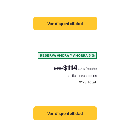
Ver disponibilidad
RESERVA AHORA Y AHORRA 5 %
$114
Precio tachado:
Precio con descuento:
$119
USD
/noche
Tarifa para socios
Ver detalles del total estima
$129
total
Ver disponibilidad