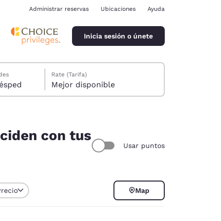
Administrar reservas
Ubicaciones
Ayuda
Inicia sesión o únete
des
Rate (Tarifa)
ión, 1 huésped
Mejor disponible
nciden con tus
Usar puntos
ina
Precio
Map