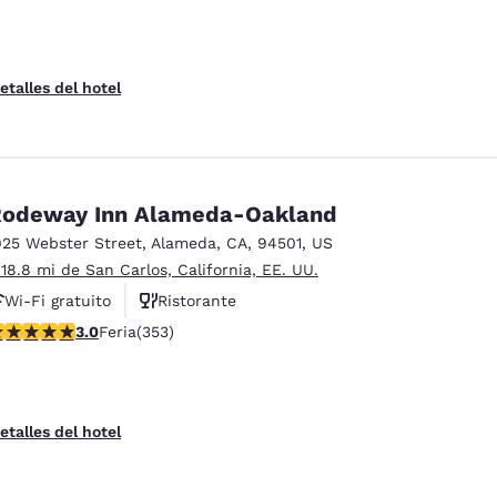
etalles del hotel
odeway Inn Alameda-Oakland
925 Webster Street
,
Alameda
,
CA
,
94501
,
US
 18.8 mi de San Carlos, California, EE. UU.
Wi-Fi gratuito
Ristorante
alificación de 2.97 estrellas. Feria. 353 reseñas
3.0
Feria
(353)
etalles del hotel