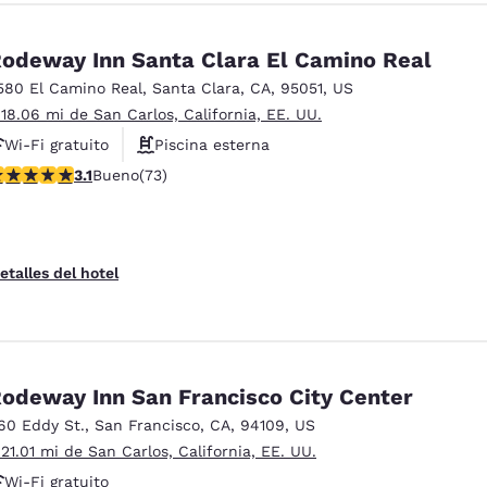
odeway Inn Santa Clara El Camino Real
580 El Camino Real
,
Santa Clara
,
CA
,
95051
,
US
 18.06 mi de San Carlos, California, EE. UU.
Wi-Fi gratuito
Piscina esterna
alificación de 3.12 estrellas. Bueno. 73 reseñas
3.1
Bueno
(73)
Parcheggio per mezzi pesanti
etalles del hotel
odeway Inn San Francisco City Center
60 Eddy St.
,
San Francisco
,
CA
,
94109
,
US
 21.01 mi de San Carlos, California, EE. UU.
Wi-Fi gratuito