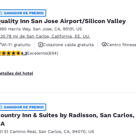
GANADOR DE PREMIO
uality Inn San Jose Airport/Silicon Valley
390 Harris Way
,
San Jose
,
CA
,
95131
,
US
 20.78 mi de San Carlos, California, EE. UU.
Wi-Fi gratuito
Colazione calda gratuita
Centro fitnes
alificación de 4.27 estrellas. Excelente. 654 reseñas
4.3
Excelente
(654)
etalles del hotel
GANADOR DE PREMIO
ountry Inn & Suites by Radisson, San Carlos,
CA
51 El Camino Real
,
San Carlos
,
CA
,
94070
,
US