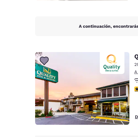
A continuación, encontrarás
Q
2
A
c
D