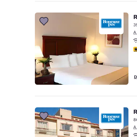
R
3
A
c
D
R
8
A