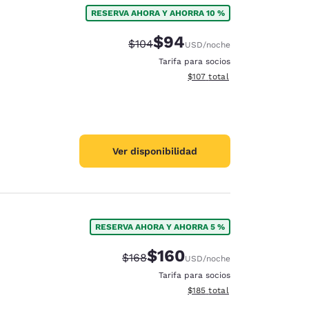
RESERVA AHORA Y AHORRA 10 %
$94
Precio tachado:
Precio con descuento:
$104
USD
/noche
Tarifa para socios
Ver detalles del total estima
$107
total
Ver disponibilidad
RESERVA AHORA Y AHORRA 5 %
$160
Precio tachado:
Precio con descuento:
$168
USD
/noche
d
Tarifa para socios
Ver detalles del total estima
$185
total