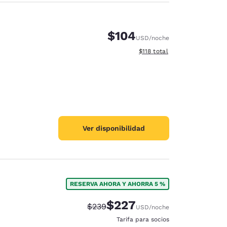
$104
USD
/noche
Ver detalles del total estima
$118
total
Ver disponibilidad
RESERVA AHORA Y AHORRA 5 %
$227
Precio tachado:
Precio con descuento:
$239
USD
/noche
Tarifa para socios