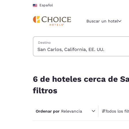
Carga completa
Pasar A Contenido Principal
Español
Buscar un hotel
Buscar hoteles
Destino
Región y ubicac
Estados Un
Español
6 de hoteles cerca de San Carlos, California, EE.
Selecciona t
6 de hoteles cerca de Sa
América
filtros
United Sta
English
Ordenar por
Relevancia
Todos los fil
América L
1 fil
Português