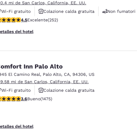
 0.4 mi de San Carlos, California, EE. UU.
Wi-Fi gratuito
Colazione calda gratuita
Non fumatori
alificación de 4.47 estrellas. Excelente. 252 reseñas
4.5
Excelente
(252)
etalles del hotel
omfort Inn Palo Alto
945 El Camino Real
,
Palo Alto
,
CA
,
94306
,
US
 9.58 mi de San Carlos, California, EE. UU.
Wi-Fi gratuito
Colazione calda gratuita
alificación de 3.59 estrellas. Bueno. 1475 reseñas
3.6
Bueno
(1475)
Animali ammessi
etalles del hotel