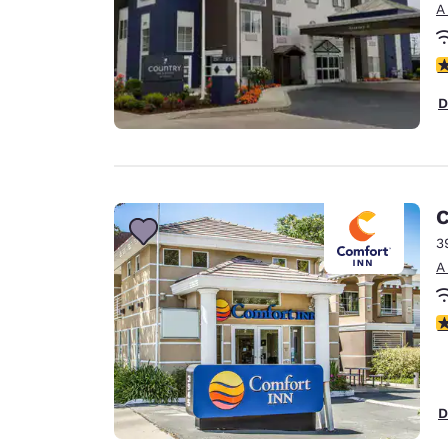
A
c
D
C
3
A
c
D