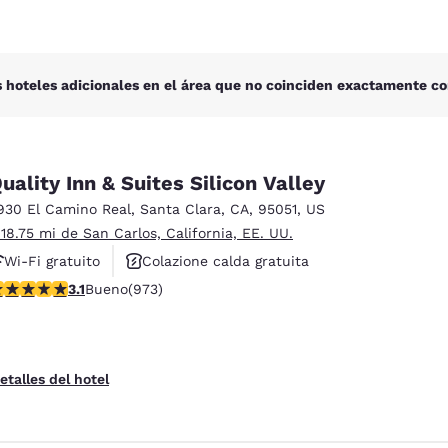
 hoteles adicionales en el área que no coinciden exactamente co
uality Inn & Suites Silicon Valley
930 El Camino Real
,
Santa Clara
,
CA
,
95051
,
US
 18.75 mi de San Carlos, California, EE. UU.
Wi-Fi gratuito
Colazione calda gratuita
alificación de 3.12 estrellas. Bueno. 973 reseñas
3.1
Bueno
(973)
Colazione inclusa
etalles del hotel