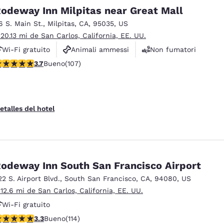
México
Mexico
odeway Inn Milpitas near Great Mall
Español
English
6 S. Main St.
,
Milpitas
,
CA
,
95035
,
US
 20.13 mi de San Carlos, California, EE. UU.
nd
Germany
España
Wi-Fi gratuito
Animali ammessi
Non fumatori
English
Español
alificación de 3.67 estrellas. Bueno. 107 reseñas
3.7
Bueno
(107)
France
France
Français
English
etalles del hotel
Italia
Italy
Italiano
English
ngdom
odeway Inn South San Francisco Airport
22 S. Airport Blvd.
,
South San Francisco
,
CA
,
94080
,
US
 12.6 mi de San Carlos, California, EE. UU.
India
New Zealan
English
English
Wi-Fi gratuito
alificación de 3.26 estrellas. Bueno. 114 reseñas
3.3
Bueno
(114)