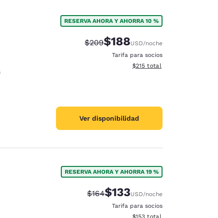
RESERVA AHORA Y AHORRA 10 %
$188
Precio tachado:
Precio con descuento:
$209
USD
/noche
Tarifa para socios
Ver detalles del total estima
$215
total
s
Ver disponibilidad
RESERVA AHORA Y AHORRA 19 %
$133
Precio tachado:
Precio con descuento:
$164
USD
/noche
Tarifa para socios
Ver detalles del total estima
$153
total