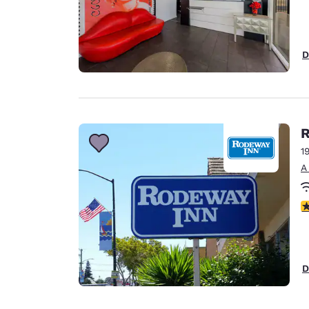
D
R
1
A
c
D