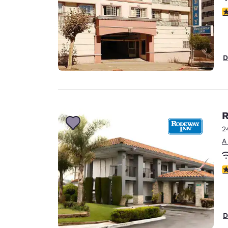
c
D
R
2
A
c
D