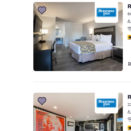
Canada
R
Français
6
Europa
A
Deutschla
Deutsch
c
Spain
English
D
Ireland
English
United Ki
English
R
Asia-Pacífico
2
A
Australia
English
c