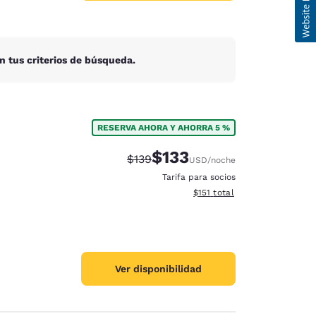
n tus criterios de búsqueda.
RESERVA AHORA Y AHORRA 5 %
$133
Precio tachado:
Precio con descuento:
$139
USD
/noche
Tarifa para socios
Ver detalles del total estima
$151
total
Ver disponibilidad