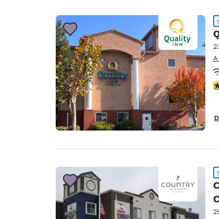
Q
2
A
c
D
C
2