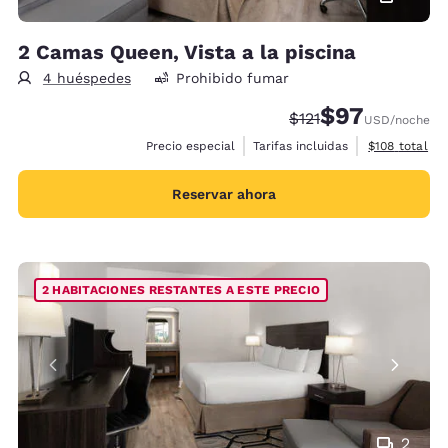
2 Camas Queen, Vista a la piscina
4 huéspedes
Prohibido fumar
$97
Precio tachado:
Precio con desc
$121
USD
/noche
Ver detalles 
Precio especial
Tarifas incluidas
$108
total
Reservar ahora
2 HABITACIONES RESTANTES A ESTE PRECIO
2