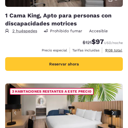
1 Cama King, Apto para personas con
discapacidades motrices
2 huéspedes
Prohibido fumar
Accesible
$97
Precio tachado:
Precio con desc
$121
USD
/noche
Ver detalles 
Precio especial
Tarifas incluidas
$108
total
Reservar ahora
3 HABITACIONES RESTANTES A ESTE PRECIO