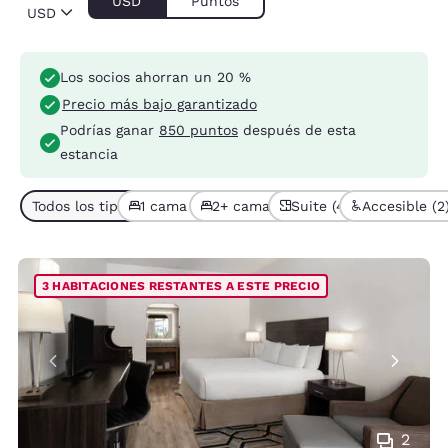
USD
Puntos
USD
Los socios ahorran un 20 %
Precio más bajo garantizado
Podrías ganar
850 puntos
después de esta
estancia
Todos los tipos de habitación (9)
1 cama (5)
2+ camas (4)
Suite (4)
Accesible (2
3 HABITACIONES RESTANTES A ESTE PRECIO
2