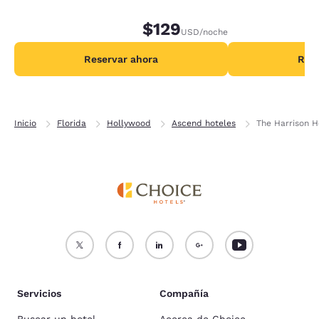
Se aplican condic
de dos noches.
$129
USD
/noche
Reservar ahora
Rese
Inicio
Florida
Hollywood
Ascend hoteles
The Harrison H
Servicios
Compañía