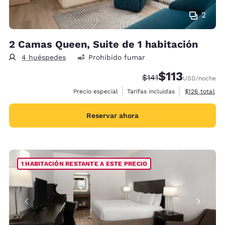
2
2 Camas Queen, Suite de 1 habitación
4 huéspedes
Prohibido fumar
$113
Precio tachado:
Precio con descu
$141
USD
/noche
Ver detalles 
Precio especial
Tarifas incluidas
$126
total
Reservar ahora
1 HABITACIÓN RESTANTE A ESTE PRECIO