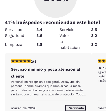
41
% huéspedes recomiendan este hotel
Servicios
3.4
Servicio
3.5
Seguridad
3.6
Valor
3.2
la
Limpieza
3.8
3.3
habitación
calificación de 2 estrellas. Feria. 1 reseña
calificac
2/5
Fui bien 
Servicio mínimo y poca atención al
agradabl
cliente
registró
inglés. 
Personal en reception poco gentil Desayuno sin
organizad
personal donde tuvimos que limpiarnos la mesa
desayuno 
para poder sentarnos y poder comer, obviamente
dudaré e
sin tampoco un mantel o algo de protección Todo
Dios los 
estaba en plastico, inclusivo los cubiertos, platos y
vasos Por un hotel donde pagamos 240 us por
noche lo encuentro totalmente afuera de sentido
marzo de 2026
marzo 
Verificado