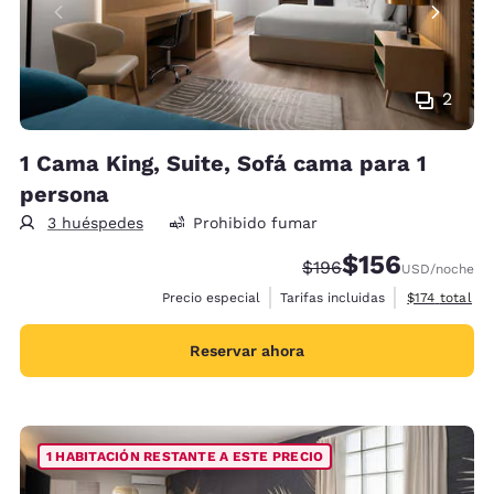
2
1 Cama King, Suite, Sofá cama para 1
persona
3 huéspedes
Prohibido fumar
$156
Precio tachado:
Precio con descu
$196
USD
/noche
Ver detalles 
Precio especial
Tarifas incluidas
$174
total
Reservar ahora
1 HABITACIÓN RESTANTE A ESTE PRECIO