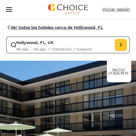
Carga completa
Pasar A Contenido Principal
Iniciar sesión
Ver todos los hoteles cerca de Hollywood, FL
Hollywood, FL, US
Modificar la búsqueda de Hollywood, FL, US. Fecha de check-in 08-ago
08-ago. - 09-ago.
•
1 habitación, 1 huésped