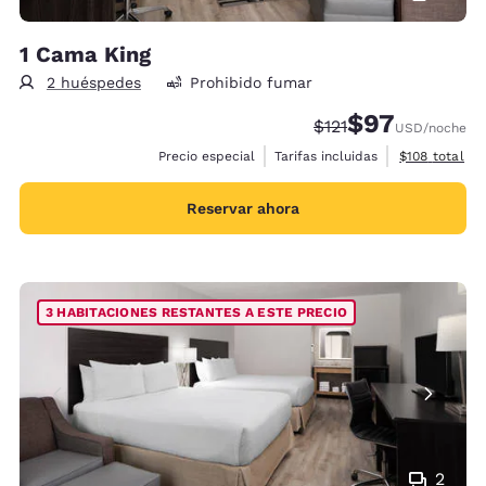
1 Cama King
2 huéspedes
Prohibido fumar
$97
Precio tachado:
Precio con desc
$121
USD
/noche
Ver detalles 
Precio especial
Tarifas incluidas
$108
total
Reservar ahora
3 HABITACIONES RESTANTES A ESTE PRECIO
2