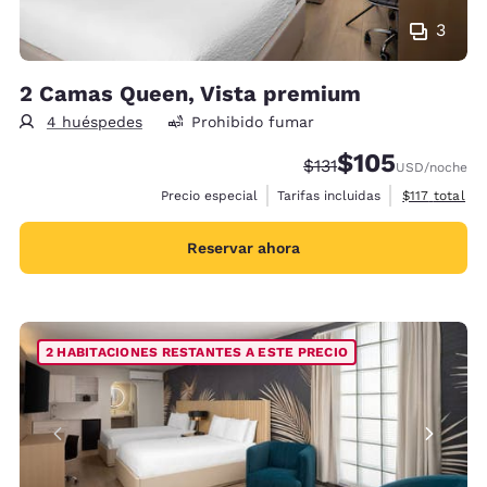
3
2 Camas Queen, Vista premium
4 huéspedes
Prohibido fumar
$105
Precio tachado:
Precio con descu
$131
USD
/noche
Ver detalles 
Precio especial
Tarifas incluidas
$117
total
Reservar ahora
2 HABITACIONES RESTANTES A ESTE PRECIO