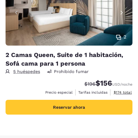
2
2 Camas Queen, Suite de 1 habitación,
Sofá cama para 1 persona
5 huéspedes
Prohibido fumar
$156
Precio tachado:
Precio con descu
$196
USD
/noche
Ver detalles 
Precio especial
Tarifas incluidas
$174
total
Reservar ahora