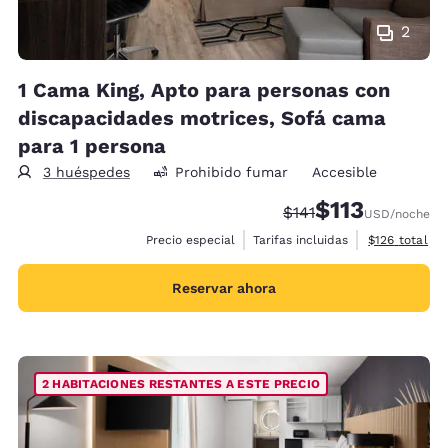
2
1 Cama King, Apto para personas con
discapacidades motrices, Sofá cama
para 1 persona
3 huéspedes
Prohibido fumar
Accesible
$113
Precio tachado:
Precio con descu
$141
USD
/noche
Ver detalles 
Precio especial
Tarifas incluidas
$126
total
Reservar ahora
2 HABITACIONES RESTANTES A ESTE PRECIO