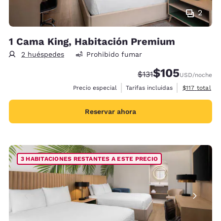
2
1 Cama King, Habitación Premium
2 huéspedes
Prohibido fumar
$105
Precio tachado:
Precio con descu
$131
USD
/noche
Ver detalles 
Precio especial
Tarifas incluidas
$117
total
Reservar ahora
3 HABITACIONES RESTANTES A ESTE PRECIO