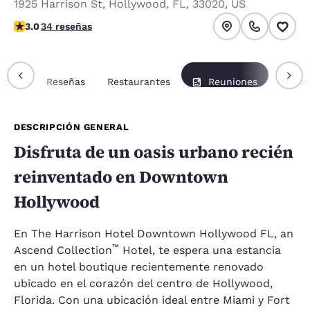
1925 Harrison St
,
Hollywood
,
FL
,
33020
,
US
calificación de 3 estrellas. Feria.
3.0
34 reseñas
ación
Reseñas
Restaurantes
Reuniones
Paque
DESCRIPCIÓN GENERAL
Disfruta de un oasis urbano recién
reinventado en Downtown
Hollywood
En The Harrison Hotel Downtown Hollywood FL, an
™
Ascend Collection
Hotel, te espera una estancia
en un hotel boutique recientemente renovado
ubicado en el corazón del centro de Hollywood,
Florida. Con una ubicación ideal entre Miami y Fort