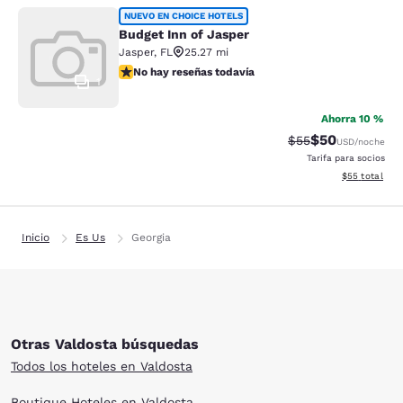
Budget Inn of Jasper
NUEVO EN CHOICE HOTELS
Budget Inn of Jasper
Jasper
,
FL
25.27 mi
No hay reseñas todavía
No hay reseñas todavía
1
Ahorra 10 %
$50
Precio tachado:
Precio con des
$55
USD
/noche
Tarifa para socios
Ver detalles d
$55
total
Inicio
Es Us
Georgia
Otras Valdosta búsquedas
Todos los hoteles en Valdosta
Boutique Hoteles en Valdosta