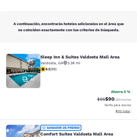
A continuación, encontrarás hoteles adicionales en el área que
no coinciden exactamente con tus criterios de búsqueda.
Sleep Inn & Suites Valdosta Mall Area
Sleep Inn & Suites Valdosta Mall Ar
Valdosta
,
GA
3.36 mi
calificación de 4.14 estrellas. Muy bueno. 99 reseñas
4.1
(
99
)
40
Ahorra 5 %
$90
Precio tachado:
Precio con des
$95
USD
/noche
Tarifa para socios
Ver detalles d
$110
total
Comfort Suites Valdosta Mall Area
GANADOR DE PREMIO
Comfort Suites Valdosta Mall Area