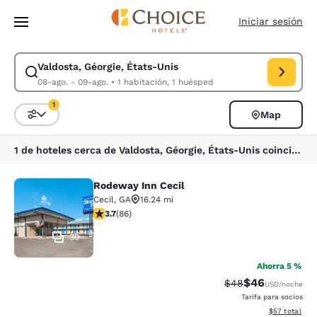
Carga completa
Pasar A Contenido Principal
Iniciar sesión
Valdosta, Géorgie, États-Unis
Modificar la búsqueda de Valdosta, Géorgie, États-Unis. Fecha de chec
08-ago. - 09-ago.
•
1 habitación, 1 huésped
1
Map
Ordenar y filtrar
1 filtro seleccionado actualmente
1 de hoteles cerca de Valdosta, Géorgie, États-Unis coinciden con tus filtros
Rodeway Inn Cecil
Rodeway Inn Cecil
Cecil
,
GA
16.24 mi
calificación de 3.69 estrellas. Bueno. 86 reseñas
3.7
(
86
)
30
Ahorra 5 %
$46
Precio tachado:
Precio con des
$48
USD
/noche
Tarifa para socios
Ver detalles d
$57
total