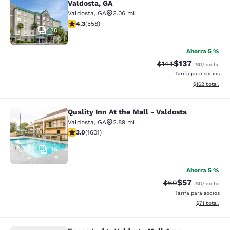
Valdosta, GA
Valdosta
,
GA
3.06 mi
calificación de 4.29 estrellas. Excelente. 558 reseñas
4.3
(
558
)
30
Ahorra 5 %
$137
Precio tachado:
Precio con desc
$144
USD
/noche
Tarifa para socios
Ver detalles d
$162
total
Quality Inn At the Mall - Valdosta
Quality Inn At the Mall - Valdosta
Valdosta
,
GA
2.89 mi
calificación de 2.99 estrellas. Feria. 1601 reseñas
3.0
(
1601
)
16
Ahorra 5 %
$57
Precio tachado:
Precio con des
$60
USD
/noche
Tarifa para socios
Ver detalles 
$71
total