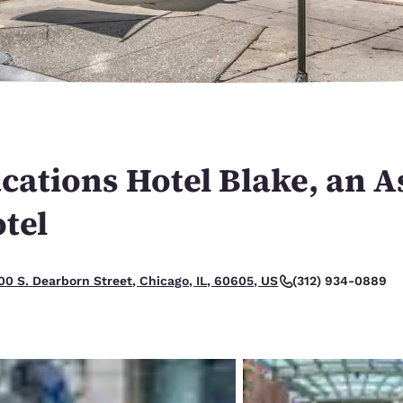
México
Mexico
Español
English
nd
Germany
España
English
Español
France
France
Français
English
cations Hotel Blake, an 
Italia
Italy
otel
Italiano
English
ngdom
elente.
(312) 934-0889
00 S. Dearborn Street, Chicago, IL, 60605, US
India
New Zealan
English
English