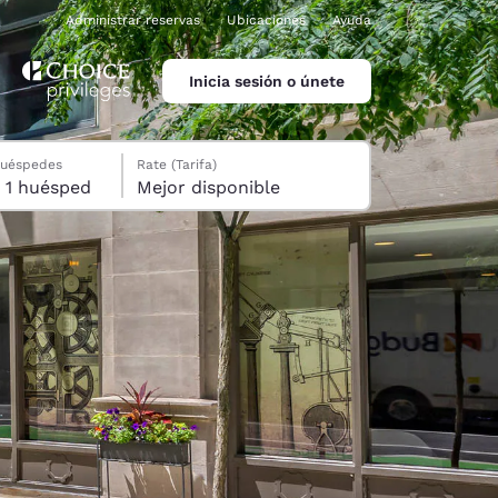
Administrar reservas
Ubicaciones
Ayuda
Inicia sesión o únete
huéspedes
Rate (Tarifa)
1 habitación, 1 huésped
Mejor disponible
ina