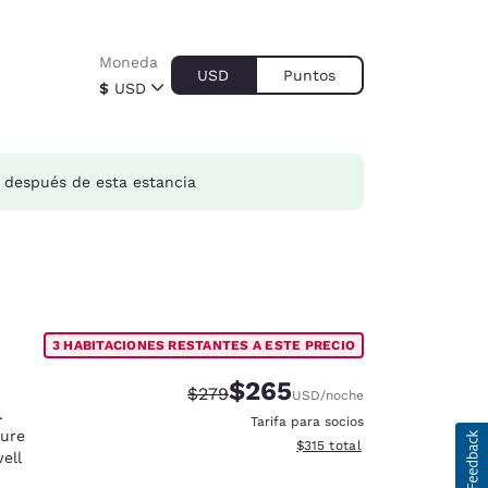
Moneda
USD
Puntos
$
USD
después de esta estancia
3 HABITACIONES RESTANTES A ESTE PRECIO
$265
Precio tachado:
Precio con descuento:
$279
USD
/noche
.
Tarifa para socios
ture
Ver detalles del total estima
$315
total
ell