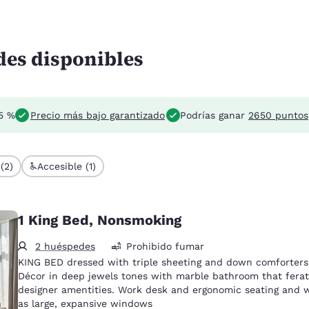
des disponibles
 5 %
Precio más bajo garantizado
Podrías ganar
2650 puntos
(2)
Accesible (1)
1 King Bed, Nonsmoking
2 huéspedes
Prohibido fumar
KING BED dressed with triple sheeting and down comforters
Décor in deep jewels tones with marble bathroom that fera
designer amentities. Work desk and ergonomic seating and w
as large, expansive windows