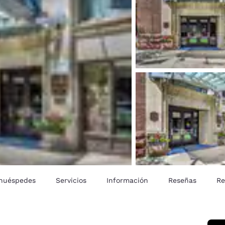
 huéspedes
Servicios
Información
Reseñas
Re