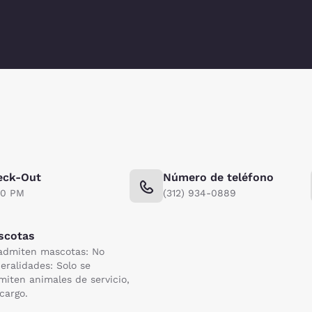
eck-Out
Número de teléfono
00 PM
(312) 934-0889
scotas
admiten mascotas: No
eralidades: Solo se
miten animales de servicio,
 cargo.