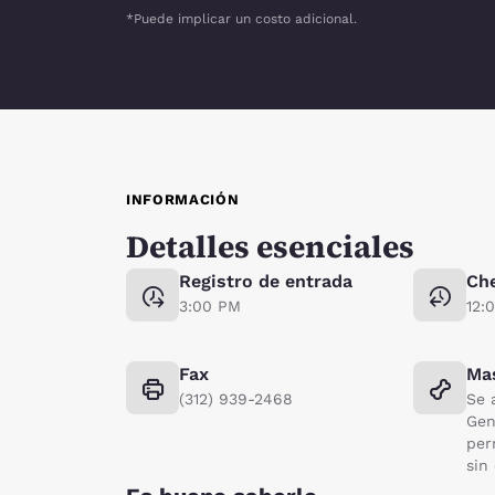
*Puede implicar un costo adicional.
INFORMACIÓN
Detalles esenciales
Registro de entrada
Ch
3:00 PM
12:
Fax
Ma
(312) 939-2468
Se 
Gen
per
sin