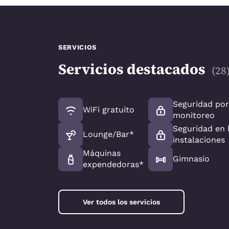
SERVICIOS
Servicios destacados
(
28
Seguridad po
WiFi gratuito
monitoreo
Seguridad en 
Lounge/Bar*
instalaciones
Máquinas
Gimnasio
expendedoras*
Ver todos los servicios