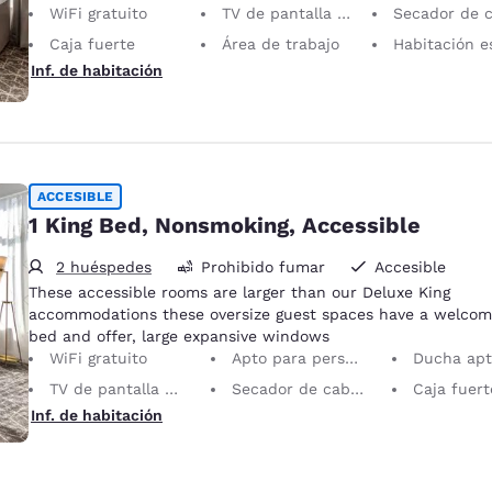
WiFi gratuito
TV de pantalla plana
Secador de cab
Caja fuerte
Área de trabajo
Habitación está
Inf. de habitación
ACCESIBLE
1 King Bed, Nonsmoking, Accessible
2 huéspedes
Prohibido fumar
Accesible
These accessible rooms are larger than our Deluxe King
accommodations these oversize guest spaces have a welcom
bed and offer, large expansive windows
WiFi gratuito
Apto para personas con discapacidades motrices
Ducha apta para sill
TV de pantalla plana
Secador de cabello
Caja fuert
Inf. de habitación