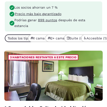
Los socios ahorran un 7 %
Precio más bajo garantizado
Podrías ganar
899 puntos
después de esta
estancia
Todos los tipos de habitación (6)
1 cama (5)
2+ camas (1)
Suite (6)
Accesible (1)
3 HABITACIONES RESTANTES A ESTE PRECIO
4