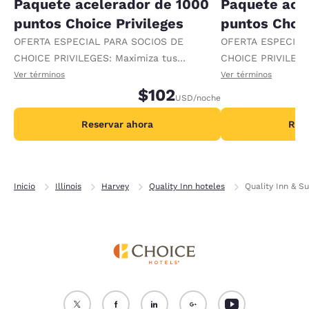
Paquete acelerador de 1000
Paquete ace
puntos Choice Privileges
puntos Choic
OFERTA ESPECIAL PARA SOCIOS DE
OFERTA ESPECIAL
CHOICE PRIVILEGES: Maximiza tus
CHOICE PRIVILEGE
recompensas al recibir 1000 puntos
recompensas al re
Ver términos
Ver términos
adicionales por noche.
$102
adicionales por no
USD
/noche
Reservar ahora
Rese
Inicio
Illinois
Harvey
Quality Inn hoteles
Quality Inn & S