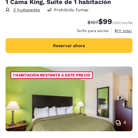
1 Cama King, Suite de 1 habitación
2 huéspedes
Prohibido fumar
$99
Precio tachado:
Precio con desc
$107
USD
/noche
Ver detalles
Tarifa para socios
$111
total
Reservar ahora
1 HABITACIÓN RESTANTE A ESTE PRECIO
4