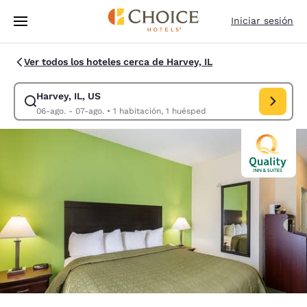
Carga completa
Pasar A Contenido Principal
Iniciar sesión
Ver todos los hoteles cerca de Harvey, IL
Harvey, IL, US
Modificar la búsqueda de Harvey, IL, US. Fecha de check-in 06-ago., F
06-ago. - 07-ago.
•
1 habitación, 1 huésped