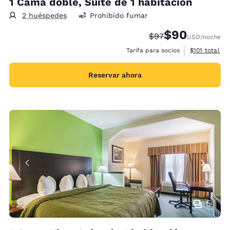
1 Cama doble, Suite de 1 habitación
2 huéspedes
Prohibido fumar
$90
Precio tachado:
Precio con desc
$97
USD
/noche
Ver detalles 
Tarifa para socios
$101
total
Reservar ahora
5