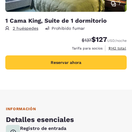
7
1 Cama King, Suite de 1 dormitorio
2 huéspedes
Prohibido fumar
$127
Precio tachado:
Precio con descu
$137
USD
/noche
Ver detalles 
Tarifa para socios
$142
total
Reservar ahora
INFORMACIÓN
Detalles esenciales
Registro de entrada