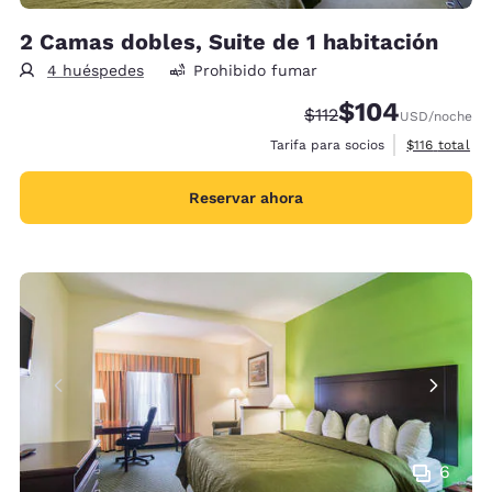
2 Camas dobles, Suite de 1 habitación
4 huéspedes
Prohibido fumar
$104
Precio tachado:
Precio con descu
$112
USD
/noche
Ver detalles 
Tarifa para socios
$116
total
Reservar ahora
6