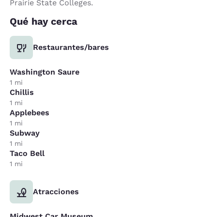
Prairie State Colleges.
Qué hay cerca
Restaurantes/bares
Washington Saure
1 mi
Chillis
1 mi
Applebees
1 mi
Subway
1 mi
Taco Bell
1 mi
Atracciones
Midwest Car Museum