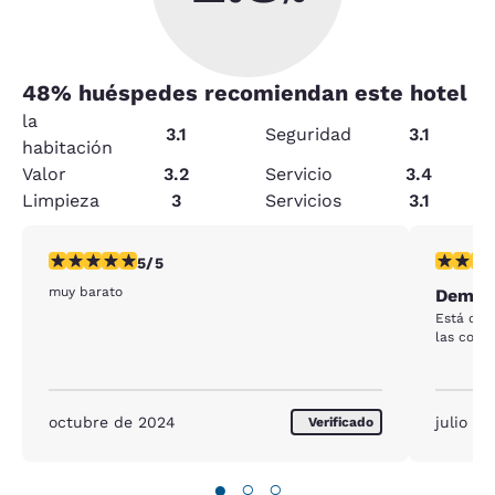
48
% huéspedes recomiendan este hotel
la
3.1
Seguridad
3.1
habitación
Valor
3.2
Servicio
3.4
Limpieza
3
Servicios
3.1
calificación de 5 estrellas. Excepcional. 1 reseña
calificaci
5/5
muy barato
Demasi
Está dem
las corti
octubre de 2024
julio d
Verificado
●
○
○