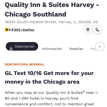
Quality Inn & Suites Harvey -
Chicago Southland
16920 South Halsted Street
,
Harvey
,
IL
,
60426
,
US
calificación de 2.82 estrellas. Feria.
2.8
869 reseñas
Descripción
Información
Reseñas
Paquetes
general
DESCRIPCIÓN GENERAL
GL Test 10/16 Get more for your
money in the Chicago area
®
When you stay at our Quality Inn & Suites
near I-
80 and I-294 hotel in Harvey, you’ll find
convenience and comfort, not to mention great