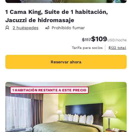
1 Cama King, Suite de 1 habitación,
Jacuzzi de hidromasaje
2 huéspedes
Prohibido fumar
$109
Precio tachado:
Precio con descu
$117
USD
/noche
Ver detalles 
Tarifa para socios
$122
total
Reservar ahora
1 HABITACIÓN RESTANTE A ESTE PRECIO