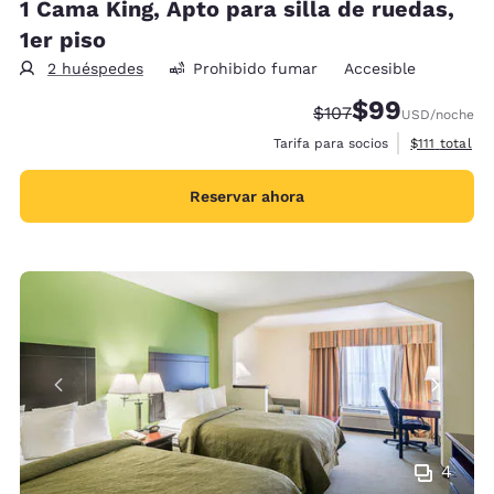
1 Cama King, Apto para silla de ruedas,
1er piso
2 huéspedes
Prohibido fumar
Accesible
$99
Precio tachado:
Precio con desc
$107
USD
/noche
Ver detalles
Tarifa para socios
$111
total
Reservar ahora
4