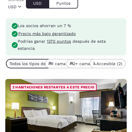
USD
Puntos
USD
Los socios ahorran un 7 %
Precio más bajo garantizado
Podrías ganar
1370 puntos
después de esta
estancia
Todos los tipos de habitación (5)
1 cama (4)
2+ camas (1)
Accesible (2)
2 HABITACIONES RESTANTES A ESTE PRECIO