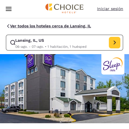
Carga completa
Pasar A Contenido Principal
Iniciar sesión
Ver todos los hoteles cerca de Lansing, IL
Lansing, IL, US
Modificar la búsqueda de Lansing, IL, US. Fecha de check-in 06-ago., F
06-ago. - 07-ago.
•
1 habitación, 1 huésped