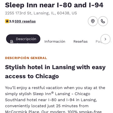
Sleep Inn near I-80 and I-94
2255 173rd St
,
Lansing
,
IL
,
60438
,
US
calificación de 3.54 estrellas. Bueno.
3.5
599 reseñas
Descripción
Información
Reseñas
Paquetes
general
DESCRIPCIÓN GENERAL
Stylish hotel in Lansing with easy
access to Chicago
You’ll enjoy a restful vacation when you stay at the
®
simply stylish Sleep Inn
Lansing - Chicago
Southland hotel near I-80 and I-94 in Lansing,
conveniently located just 25 minutes from
McCormick Place. Our modern, 100% smoke-free