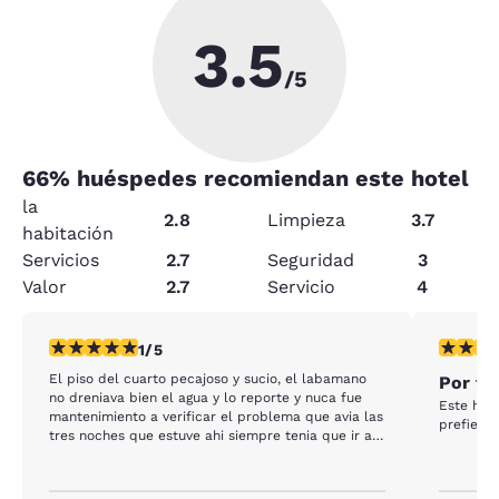
3.5
/5
66
% huéspedes recomiendan este hotel
la
2.8
Limpieza
3.7
habitación
Servicios
2.7
Seguridad
3
Valor
2.7
Servicio
4
calificación de 1 estrella. Feria. 1 reseña
calificaci
1/5
El piso del cuarto pecajoso y sucio, el labamano
Por fa
no dreniava bien el agua y lo reporte y nuca fue
Este hote
mantenimiento a verificar el problema que avia las
prefiero 
tres noches que estuve ahi siempre tenia que ir a
que activaran las llaves, estuve en el cuarto piso y
lo que apestava a Marijuana en todo el pasillo del
hotel y tuve que poner una toalla en la puerta