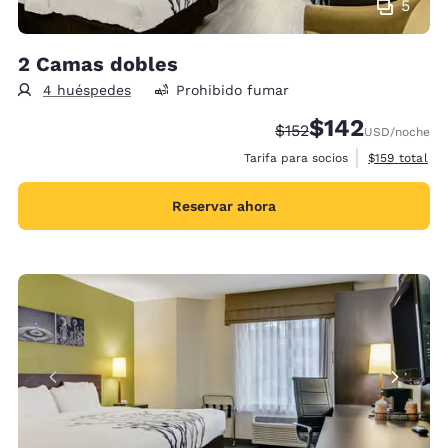
5
2 Camas dobles
4 huéspedes
Prohibido fumar
$142
Precio tachado:
Precio con descu
$152
USD
/noche
Ver detalles 
Tarifa para socios
$159
total
Reservar ahora