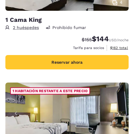
4
1 Cama King
2 huéspedes
Prohibido fumar
$144
Precio tachado:
Precio con descue
$155
USD
/noche
Ver detalles 
Tarifa para socios
$162
total
Reservar ahora
1 HABITACIÓN RESTANTE A ESTE PRECIO