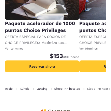
Paquete acelerador de 1000
Paquete ace
puntos Choice Privileges
puntos Choic
OFERTA ESPECIAL PARA SOCIOS DE
OFERTA ESPECIAL
CHOICE PRIVILEGES: Maximiza tus
CHOICE PRIVILEGE
recompensas al recibir 1000 puntos
recompensas al re
Ver términos
Ver términos
adicionales por noche.
$153
adicionales por no
USD
/noche
Reservar ahora
Rese
Inicio
Illinois
Lansing
Sleep Inn hoteles
Sleep Inn near I