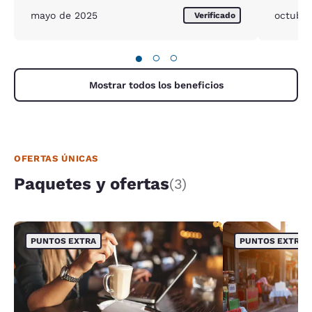
para que el holor a Marijuana no entrara al cuarto
mayo de 2025
octubre
Verificado
●
○
○
Mostrar todos los beneficios
OFERTAS ÚNICAS
Paquetes y ofertas
(3)
PUNTOS EXTRA
PUNTOS EXTRA