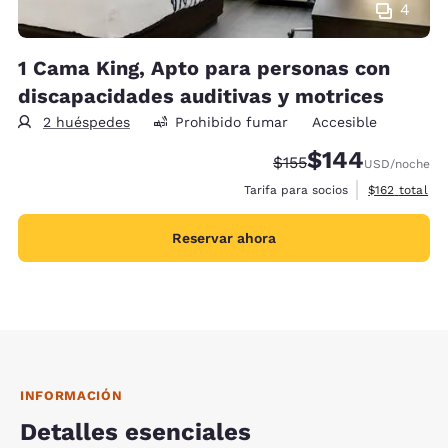
4
1 Cama King, Apto para personas con
discapacidades auditivas y motrices
2 huéspedes
Prohibido fumar
Accesible
$144
Precio tachado:
Precio con descue
$155
USD
/noche
Ver detalles 
Tarifa para socios
$162
total
Reservar ahora
INFORMACIÓN
Detalles esenciales