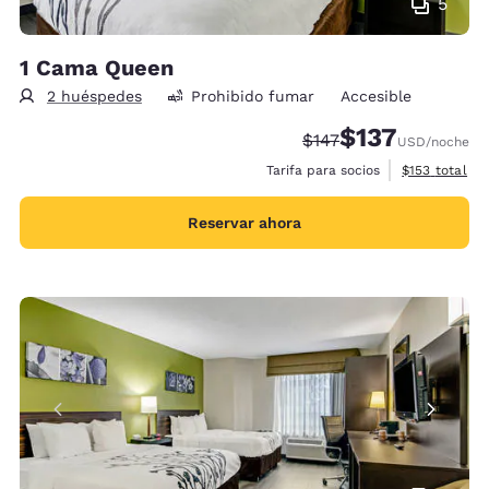
5
1 Cama Queen
2 huéspedes
Prohibido fumar
Accesible
$137
Precio tachado:
Precio con descu
$147
USD
/noche
Ver detalles 
Tarifa para socios
$153
total
Reservar ahora