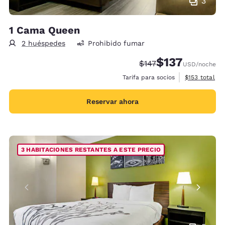
3
1 Cama Queen
2 huéspedes
Prohibido fumar
$137
Precio tachado:
Precio con descu
$147
USD
/noche
Ver detalles 
Tarifa para socios
$153
total
Reservar ahora
3 HABITACIONES RESTANTES A ESTE PRECIO