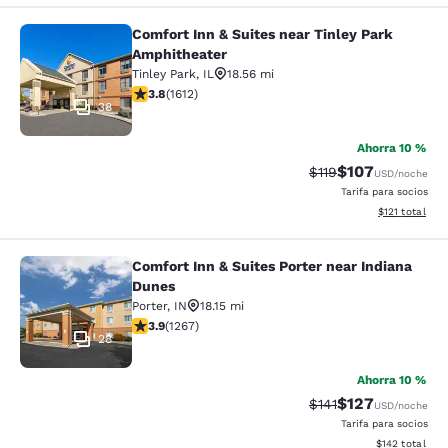
Comfort Inn & Suites near Tinley Park
Comfort Inn & Suites near Tinley P
Amphitheater
Tinley Park
,
IL
18.56 mi
calificación de 3.8 estrellas. Bueno. 1612 reseñas
3.8
(
1612
)
38
Ahorra 10 %
$107
Precio tachado:
Precio con desc
$119
USD
/noche
Tarifa para socios
Ver detalles d
$121
total
Comfort Inn & Suites Porter near Indiana
Comfort Inn & Suites Porter near In
Dunes
Porter
,
IN
18.15 mi
calificación de 3.91 estrellas. Bueno. 1267 reseñas
3.9
(
1267
)
28
Ahorra 10 %
$127
Precio tachado:
Precio con desc
$141
USD
/noche
Tarifa para socios
Ver detalles d
$142
total