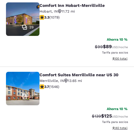
Comfort Inn Hobart-Merrillville
Comfort Inn Hobart-Merrillville
Hobart
,
IN
11.72 mi
calificación de 3.28 estrellas. Bueno. 1079 reseñas
3.3
(
1079
)
29
Ahorra 10 %
$89
Precio tachado:
Precio con des
$99
USD
/noche
Tarifa para socios
Ver detalles d
$100
total
Comfort Suites Merrillville near US 30
Comfort Suites Merrillville near US 
Merrillville
,
IN
13.65 mi
calificación de 3.69 estrellas. Bueno. 1546 reseñas
3.7
(
1546
)
35
Ahorra 10 %
$125
Precio tachado:
Precio con desc
$139
USD
/noche
Tarifa para socios
Ver detalles d
$140
total