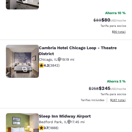
19
Ahorra 10 %
$80
Precio tachado:
Precio con des
$89
USD
/noche
Tarifa para socios
Ver detalles d
$90
total
Cambria Hotel Chicago Loop - Theatre
Cambria Hotel Chicago Loop - Theatr
District
Chicago
,
IL
19.19 mi
calificación de 4.21 estrellas. Excelente. 3842 reseñas
4.2
(
3842
)
51
Ahorra 5 %
$245
Precio tachado:
Precio con desc
$258
USD
/noche
Tarifa para socios
Ver detalles de
Tarifas incluidas
$287
total
Sleep Inn Midway Airport
Sleep Inn Midway Airport
Bedford Park
,
IL
17.45 mi
calificación de 3.71 estrellas. Bueno. 1888 reseñas
3.7
(
1888
)