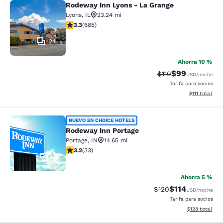
Rodeway Inn Lyons - La Grange
Rodeway Inn Lyons - La Grange
Lyons
,
IL
23.24 mi
calificación de 3.33 estrellas. Bueno. 685 reseñas
3.3
(
685
)
24
Ahorra 10 %
$99
Precio tachado:
Precio con des
$110
USD
/noche
Tarifa para socios
Ver detalles d
$111
total
Rodeway Inn Portage
NUEVO EN CHOICE HOTELS
Rodeway Inn Portage
Portage
,
IN
14.65 mi
calificación de 3.18 estrellas. Bueno. 33 reseñas
3.2
(
33
)
2
Ahorra 5 %
$114
Precio tachado:
Precio con des
$120
USD
/noche
Tarifa para socios
Ver detalles d
$128
total