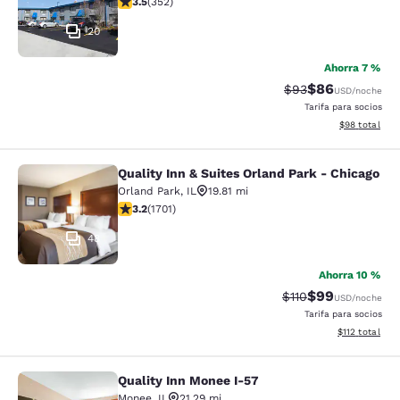
3.5
(
352
)
20
Ahorra 7 %
$86
Precio tachado:
Precio con des
$93
USD
/noche
Tarifa para socios
Ver detalles d
$98
total
Quality Inn & Suites Orland Park - Chicago
Quality Inn & Suites Orland Park - 
Orland Park
,
IL
19.81 mi
calificación de 3.22 estrellas. Bueno. 1701 reseñas
3.2
(
1701
)
48
Ahorra 10 %
$99
Precio tachado:
Precio con des
$110
USD
/noche
Tarifa para socios
Ver detalles d
$112
total
Quality Inn Monee I-57
Quality Inn Monee I-57
Monee
,
IL
21.29 mi