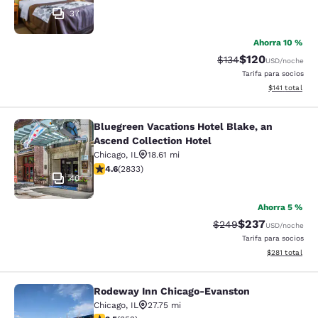
37
Ahorra 10 %
$120
Precio tachado:
Precio con desc
$134
USD
/noche
Tarifa para socios
Ver detalles d
$141
total
Bluegreen Vacations Hotel Blake, an
Bluegreen Vacations Hotel Blake, an
Ascend Collection Hotel
Chicago
,
IL
18.61 mi
calificación de 4.59 estrellas. Excelente. 2833 reseña
4.6
(
2833
)
40
Ahorra 5 %
$237
Precio tachado:
Precio con desc
$249
USD
/noche
Tarifa para socios
Ver detalles d
$281
total
Rodeway Inn Chicago-Evanston
Rodeway Inn Chicago-Evanston
Chicago
,
IL
27.75 mi
calificación de 3.47 estrellas. Bueno. 352 reseñas