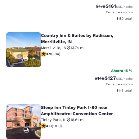
$161
Precio tachado:
Precio con des
$179
USD
/noche
Tarifa para socios
Ver detalles d
$180
total
Country Inn & Suites by Radisson,
Country Inn & Suites by Radisson, Mer
Merrillville, IN
Merrillville
,
IN
13.74 mi
calificación de 3.2 estrellas. Bueno. 384 reseñas
3.2
(
384
)
84
Ahorra 15 %
$127
Precio tachado:
Precio con desc
$149
USD
/noche
Tarifa para socios
Ver detalles d
$143
total
Sleep Inn Tinley Park I-80 near
Sleep Inn Tinley Park I-80 near Am
Amphitheatre-Convention Center
Tinley Park
,
IL
18.61 mi
calificación de 4.01 estrellas. Muy bueno. 1160 reseñas
4.0
(
1160
)
31