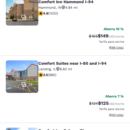
Comfort Inn Hammond I-94
Hammond
,
IN
4.84 mi
calificación de 4.56 estrellas. Excelente. 1032 reseñas
4.6
(
1032
)
49
Ahorra 10 %
$149
Precio tachado:
Precio con desc
$165
USD
/noche
Tarifa para socios
Ver detalles d
$166
total
Comfort Suites near I-80 and I-94
Comfort Suites near I-80 and I-94
Lansing
,
IL
6.83 mi
calificación de 3.5 estrellas. Bueno. 965 reseñas
3.5
(
965
)
38
Ahorra 7 %
$125
Precio tachado:
Precio con desc
$134
USD
/noche
Tarifa para socios
Ver detalles d
$140
total