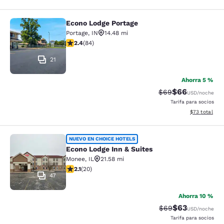
Econo Lodge Portage
Econo Lodge Portage
Portage
,
IN
14.48 mi
calificación de 2.38 estrellas. Feria. 84 reseñas
2.4
(
84
)
21
Ahorra 5 %
$66
Precio tachado:
Precio con des
$69
USD
/noche
Tarifa para socios
Ver detalles d
$73
total
Econo Lodge Inn & Suites
NUEVO EN CHOICE HOTELS
Econo Lodge Inn & Suites
Monee
,
IL
21.58 mi
calificación de 2.15 estrellas. Feria. 20 reseñas
2.1
(
20
)
47
Ahorra 10 %
$63
Precio tachado:
Precio con des
$69
USD
/noche
Tarifa para socios