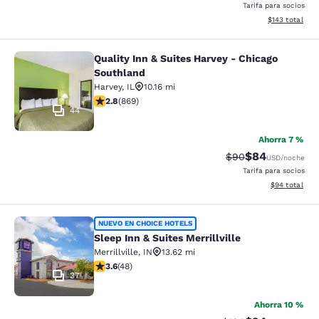
Tarifa para socios
Ver detalles d
$143
total
Quality Inn & Suites Harvey - Chicago
Quality Inn & Suites Harvey - Chica
Southland
Harvey
,
IL
10.16 mi
calificación de 2.82 estrellas. Feria. 869 reseñas
2.8
(
869
)
44
Ahorra 7 %
$84
Precio tachado:
Precio con des
$90
USD
/noche
Tarifa para socios
Ver detalles d
$94
total
Sleep Inn & Suites Merrillville
NUEVO EN CHOICE HOTELS
Sleep Inn & Suites Merrillville
Merrillville
,
IN
13.62 mi
calificación de 3.63 estrellas. Bueno. 48 reseñas
3.6
(
48
)
37
Ahorra 10 %