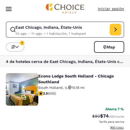
Carga completa
Pasar A Contenido Principal
Iniciar sesión
East Chicago, Indiana, États-Unis
Modificar la búsqueda de East Chicago, Indiana, États-Unis. Fecha de c
10-ago. - 11-ago.
•
1 habitación, 1 huésped
1
Map
Ordenar y filtrar
1 filtro seleccionado actualmente
4 de hoteles cerca de East Chicago, Indiana, États-Unis coinciden con tus filtros
Econo Lodge South Holland - Chicago
Econo Lodge South Holland - Chica
Southland
South Holland
,
IL
10.18 mi
calificación de 2.47 estrellas. Feria. 435 reseñas
2.5
(
435
)
27
Ahorra 7 %
$74
Precio tachado:
Precio con des
$80
USD
/noche
Tarifa para socios
Ver detalles d
$90
total