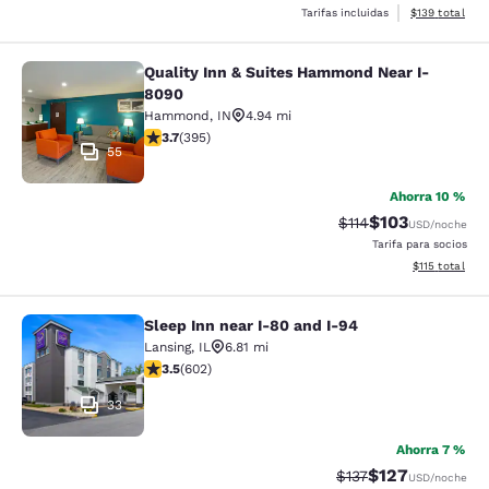
Ver detalles d
Tarifas incluidas
$139
total
Quality Inn & Suites Hammond Near I-
Quality Inn & Suites Hammond Near
8090
Hammond
,
IN
4.94 mi
calificación de 3.71 estrellas. Bueno. 395 reseñas
3.7
(
395
)
55
Ahorra 10 %
$103
Precio tachado:
Precio con desc
$114
USD
/noche
Tarifa para socios
Ver detalles d
$115
total
Sleep Inn near I-80 and I-94
Sleep Inn near I-80 and I-94
Lansing
,
IL
6.81 mi
calificación de 3.53 estrellas. Bueno. 602 reseñas
3.5
(
602
)
33
Ahorra 7 %
$127
Precio tachado:
Precio con desc
$137
USD
/noche