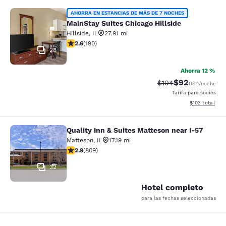
MainStay Suites Chicago Hillside
AHORRA EN ESTANCIAS DE MÁS DE 7 NOCHES
MainStay Suites Chicago Hillside
Hillside
,
IL
27.91 mi
calificación de 2.62 estrellas. Feria. 190 reseñas
2.6
(
190
)
28
Ahorra 12 %
$92
Precio tachado:
Precio con des
$104
USD
/noche
Tarifa para socios
Ver detalles d
$103
total
Quality Inn & Suites Matteson near I-57
Quality Inn & Suites Matteson near 
Matteson
,
IL
17.19 mi
calificación de 2.87 estrellas. Feria. 809 reseñas
2.9
(
809
)
32
Hotel completo
para las fechas seleccionadas