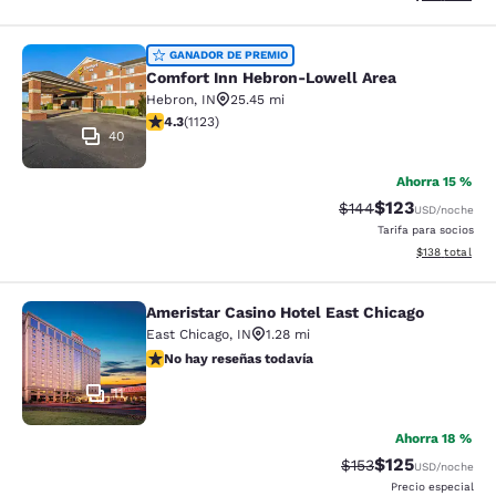
Comfort Inn Hebron-Lowell Area
GANADOR DE PREMIO
Comfort Inn Hebron-Lowell Area
Hebron
,
IN
25.45 mi
calificación de 4.3 estrellas. Excelente. 1123 reseñas
4.3
(
1123
)
40
Ahorra 15 %
$123
Precio tachado:
Precio con desc
$144
USD
/noche
Tarifa para socios
Ver detalles d
$138
total
Ameristar Casino Hotel East Chicago
Ameristar Casino Hotel East Chicag
East Chicago
,
IN
1.28 mi
No hay reseñas todavía
No hay reseñas todavía
11
Ahorra 18 %
$125
Precio tachado:
Precio con desc
$153
USD
/noche
Precio especial