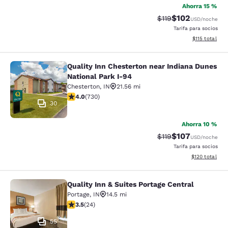
Ahorra 15 %
$102
Precio tachado:
Precio con desc
$119
USD
/noche
Tarifa para socios
Ver detalles d
$115
total
Quality Inn Chesterton near Indiana Dunes
Quality Inn Chesterton near Indiana
National Park I-94
Chesterton
,
IN
21.56 mi
calificación de 4.04 estrellas. Muy bueno. 730 reseñas
4.0
(
730
)
30
Ahorra 10 %
$107
Precio tachado:
Precio con desc
$119
USD
/noche
Tarifa para socios
Ver detalles d
$120
total
Quality Inn & Suites Portage Central
Quality Inn & Suites Portage Central
Portage
,
IN
14.5 mi
calificación de 3.54 estrellas. Bueno. 24 reseñas
3.5
(
24
)
55