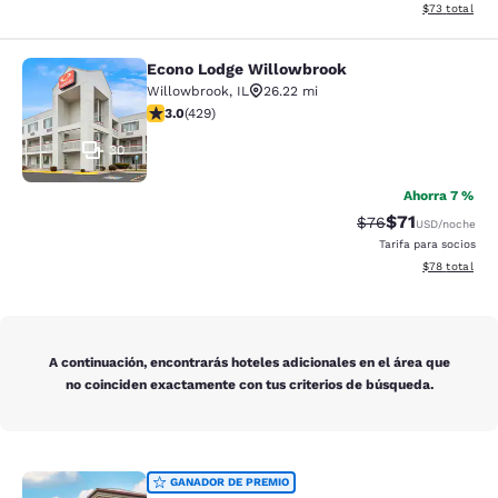
Ver detalles d
$73
total
Econo Lodge Willowbrook
Econo Lodge Willowbrook
Willowbrook
,
IL
26.22 mi
calificación de 2.99 estrellas. Feria. 429 reseñas
3.0
(
429
)
30
Ahorra 7 %
$71
Precio tachado:
Precio con de
$76
USD
/noche
Tarifa para socios
Ver detalles d
$78
total
A continuación, encontrarás hoteles adicionales en el área que
no coinciden exactamente con tus criterios de búsqueda.
Comfort Inn Hammond I-94
GANADOR DE PREMIO