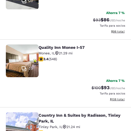
20
Ahorra 7 %
$86
Precio tachado:
Precio con des
$93
USD
/noche
Tarifa para socios
Ver detalles d
$98
total
Quality Inn Monee I-57
Quality Inn Monee I-57
Monee
,
IL
21.29 mi
calificación de 3.43 estrellas. Bueno. 548 reseñas
3.4
(
548
)
29
Ahorra 7 %
$93
Precio tachado:
Precio con des
$100
USD
/noche
Tarifa para socios
Ver detalles d
$108
total
Country Inn & Suites by Radisson, Tinley
Country Inn & Suites by Radisson, Ti
Park, IL
Tinley Park
,
IL
21.24 mi