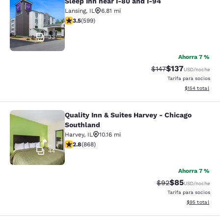
Sleep Inn near I-80 and I-94
Sleep Inn near I-80 and I-94
Lansing
,
IL
6.81 mi
calificación de 3.54 estrellas. Bueno. 599 reseñas
3.5
(
599
)
33
Ahorra 7 %
$137
Precio tachado:
Precio con desc
$147
USD
/noche
Tarifa para socios
Ver detalles d
$154
total
Quality Inn & Suites Harvey - Chicago
Quality Inn & Suites Harvey - Chica
Southland
Harvey
,
IL
10.16 mi
calificación de 2.82 estrellas. Feria. 868 reseñas
2.8
(
868
)
44
Ahorra 7 %
$85
Precio tachado:
Precio con des
$92
USD
/noche
Tarifa para socios
Ver detalles d
$95
total