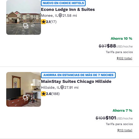
Econo Lodge Inn & Suites
NUEVO EN CHOICE HOTELS
Econo Lodge Inn & Suites
Monee
,
IL
21.58 mi
calificación de 2.12 estrellas. Feria. 17 reseñas
2.1
(
17
)
47
Ahorra 10 %
$88
Precio tachado:
Precio con des
$97
USD
/noche
Tarifa para socios
Ver detalles d
$102
total
MainStay Suites Chicago Hillside
AHORRA EN ESTANCIAS DE MÁS DE 7 NOCHES
MainStay Suites Chicago Hillside
Hillside
,
IL
27.91 mi
calificación de 2.63 estrellas. Feria. 188 reseñas
2.6
(
188
)
28
Ahorra 7 %
$101
Precio tachado:
Precio con des
$109
USD
/noche
Tarifa para socios
Ver detalles d
$113
total