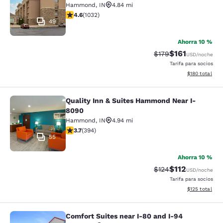
Hammond
,
IN
4.84 mi
calificación de 4.56 estrellas. Excelente. 1032 reseñas
4.6
(
1032
)
49
Ahorra 10 %
$161
Precio tachado:
Precio con des
$179
USD
/noche
Tarifa para socios
Ver detalles d
$180
total
Quality Inn & Suites Hammond Near I-
Quality Inn & Suites Hammond Near
8090
Hammond
,
IN
4.94 mi
calificación de 3.71 estrellas. Bueno. 394 reseñas
3.7
(
394
)
55
Ahorra 10 %
$112
Precio tachado:
Precio con des
$124
USD
/noche
Tarifa para socios
Ver detalles d
$125
total
Comfort Suites near I-80 and I-94
Comfort Suites near I-80 and I-94