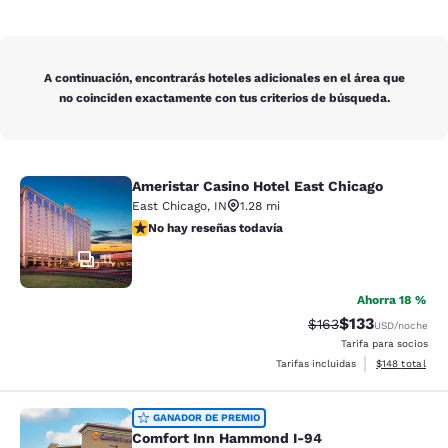
A continuación, encontrarás hoteles adicionales en el área que
no coinciden exactamente con tus criterios de búsqueda.
Ameristar Casino Hotel East Chicago
Ameristar Casino Hotel East Chicag
East Chicago
,
IN
1.28 mi
No hay reseñas todavía
No hay reseñas todavía
11
Ahorra 18 %
$133
Precio tachado:
Precio con desc
$163
USD
/noche
Tarifa para socios
Ver detalles d
Tarifas incluidas
$148
total
Comfort Inn Hammond I-94
GANADOR DE PREMIO
Comfort Inn Hammond I-94