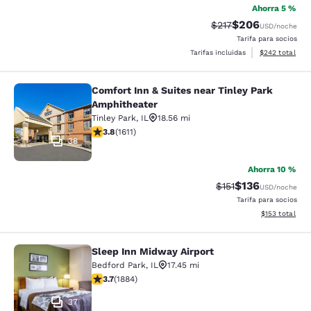
Ahorra 5 %
$206
Precio tachado:
Precio con desc
$217
USD
/noche
Tarifa para socios
Ver detalles de
Tarifas incluidas
$242
total
Comfort Inn & Suites near Tinley Park
Comfort Inn & Suites near Tinley P
Amphitheater
Tinley Park
,
IL
18.56 mi
calificación de 3.8 estrellas. Bueno. 1611 reseñas
3.8
(
1611
)
38
Ahorra 10 %
$136
Precio tachado:
Precio con desc
$151
USD
/noche
Tarifa para socios
Ver detalles d
$153
total
Sleep Inn Midway Airport
Sleep Inn Midway Airport
Bedford Park
,
IL
17.45 mi
calificación de 3.71 estrellas. Bueno. 1884 reseñas
3.7
(
1884
)
37