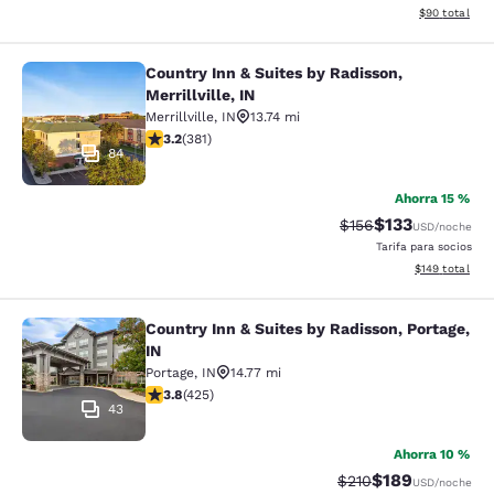
Ver detalles d
$90
total
Country Inn & Suites by Radisson,
Country Inn & Suites by Radisson, Mer
Merrillville, IN
Merrillville
,
IN
13.74 mi
calificación de 3.18 estrellas. Bueno. 381 reseñas
3.2
(
381
)
84
Ahorra 15 %
$133
Precio tachado:
Precio con desc
$156
USD
/noche
Tarifa para socios
Ver detalles d
$149
total
Country Inn & Suites by Radisson, Portage,
Country Inn & Suites by Radisson, Po
IN
Portage
,
IN
14.77 mi
calificación de 3.79 estrellas. Bueno. 425 reseñas
3.8
(
425
)
43
Ahorra 10 %
$189
Precio tachado:
Precio con desc
$210
USD
/noche