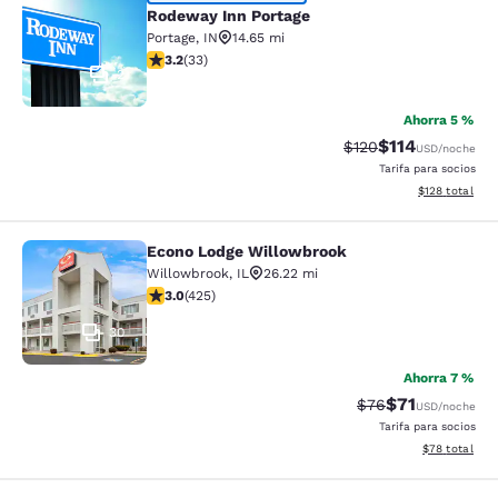
Rodeway Inn Portage
Rodeway Inn Portage
Portage
,
IN
14.65 mi
calificación de 3.18 estrellas. Bueno. 33 reseñas
3.2
(
33
)
2
Ahorra 5 %
$114
Precio tachado:
Precio con des
$120
USD
/noche
Tarifa para socios
Ver detalles d
$128
total
Econo Lodge Willowbrook
Econo Lodge Willowbrook
Willowbrook
,
IL
26.22 mi
calificación de 3 estrellas. Feria. 425 reseñas
3.0
(
425
)
30
Ahorra 7 %
$71
Precio tachado:
Precio con de
$76
USD
/noche
Tarifa para socios
Ver detalles d
$78
total