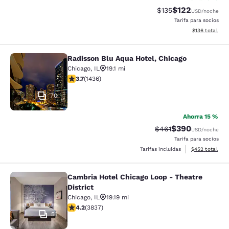
$122
Precio tachado:
Precio con desc
$135
USD
/noche
Tarifa para socios
Ver detalles d
$136
total
Radisson Blu Aqua Hotel, Chicago
Radisson Blu Aqua Hotel, Chicago
Chicago
,
IL
19.1 mi
calificación de 3.66 estrellas. Bueno. 1436 reseñas
3.7
(
1436
)
70
Ahorra 15 %
$390
Precio tachado:
Precio con desc
$461
USD
/noche
Tarifa para socios
Ver detalles de
Tarifas incluidas
$452
total
Cambria Hotel Chicago Loop - Theatre
Cambria Hotel Chicago Loop - Theatr
District
Chicago
,
IL
19.19 mi
calificación de 4.21 estrellas. Excelente. 3837 reseñas
4.2
(
3837
)
51