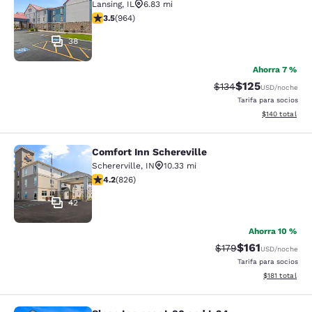
Lansing
,
IL
6.83 mi
calificación de 3.51 estrellas. Bueno. 964 reseñas
3.5
(
964
)
38
Ahorra 7 %
$125
Precio tachado:
Precio con desc
$134
USD
/noche
Tarifa para socios
Ver detalles d
$140
total
Comfort Inn Schereville
Comfort Inn Schereville
Schererville
,
IN
10.33 mi
calificación de 4.18 estrellas. Muy bueno. 826 reseñas
4.2
(
826
)
42
Ahorra 10 %
$161
Precio tachado:
Precio con des
$179
USD
/noche
Tarifa para socios
Ver detalles d
$181
total