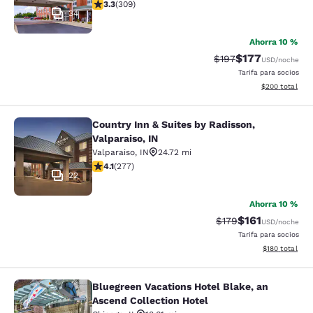
calificación de 3.33 estrellas. Bueno. 309 reseñas
3.3
(
309
)
34
Ahorra 10 %
$177
Precio tachado:
Precio con desc
$197
USD
/noche
Tarifa para socios
Ver detalles de
$200
total
Country Inn & Suites by Radisson,
Country Inn & Suites by Radisson, Va
Valparaiso, IN
Valparaiso
,
IN
24.72 mi
calificación de 4.14 estrellas. Muy bueno. 277 reseñas
4.1
(
277
)
22
Ahorra 10 %
$161
Precio tachado:
Precio con des
$179
USD
/noche
Tarifa para socios
Ver detalles d
$180
total
Bluegreen Vacations Hotel Blake, an
Bluegreen Vacations Hotel Blake, an
Ascend Collection Hotel