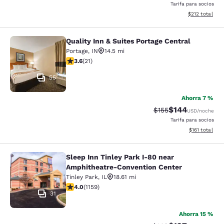
Tarifa para socios
Ver detalles d
$212
total
Quality Inn & Suites Portage Central
Quality Inn & Suites Portage Central
Portage
,
IN
14.5 mi
calificación de 3.62 estrellas. Bueno. 21 reseñas
3.6
(
21
)
55
Ahorra 7 %
$144
Precio tachado:
Precio con desc
$155
USD
/noche
Tarifa para socios
Ver detalles d
$161
total
Sleep Inn Tinley Park I-80 near
Sleep Inn Tinley Park I-80 near Am
Amphitheatre-Convention Center
Tinley Park
,
IL
18.61 mi
calificación de 4.01 estrellas. Muy bueno. 1159 reseñas
4.0
(
1159
)
31
Ahorra 15 %