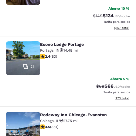
Ahorra 10 %
$134
Precio tachado:
Precio con desc
$149
USD
/noche
Tarifa para socios
Ver detalles d
$157
total
Econo Lodge Portage
Econo Lodge Portage
Portage
,
IN
14.48 mi
calificación de 2.35 estrellas. Feria. 83 reseñas
2.4
(
83
)
21
Ahorra 5 %
$66
Precio tachado:
Precio con des
$69
USD
/noche
Tarifa para socios
Ver detalles d
$73
total
Rodeway Inn Chicago-Evanston
Rodeway Inn Chicago-Evanston
Chicago
,
IL
27.75 mi
calificación de 3.47 estrellas. Bueno. 351 reseñas
3.5
(
351
)