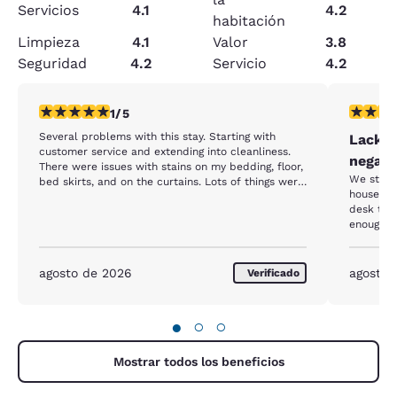
Servicios
4.1
4.2
habitación
Limpieza
4.1
Valor
3.8
Seguridad
4.2
Servicio
4.2
calificación de 1 estrella. Feria. 1 reseña
calificaci
1/5
Several problems with this stay. Starting with
Lack o
customer service and extending into cleanliness.
negati
There were issues with stains on my bedding, floor,
We staye
bed skirts, and on the curtains. Lots of things were
housekeeping. I should not have
dirty. Very worn and needing updates. The
desk to g
breakfast was minimal and not great.
enough h
like your
agosto de 2026
agosto 
Verificado
●
○
○
Mostrar todos los beneficios