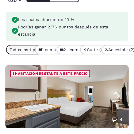
USD
Los socios ahorran un 10 %
Podrías ganar
2376 puntos
después de esta
estancia
Todos los tipos de habitación (5)
1 cama (4)
2+ camas (1)
Suite (4)
Accesible (2
1 HABITACIÓN RESTANTE A ESTE PRECIO
4