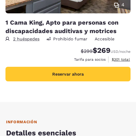
4
1 Cama King, Apto para personas con
discapacidades auditivas y motrices
2 huéspedes
Prohibido fumar
Accesible
$269
Precio tachado:
Precio con descue
$299
USD
/noche
Ver detalles 
Tarifa para socios
$301
total
Reservar ahora
INFORMACIÓN
Detalles esenciales