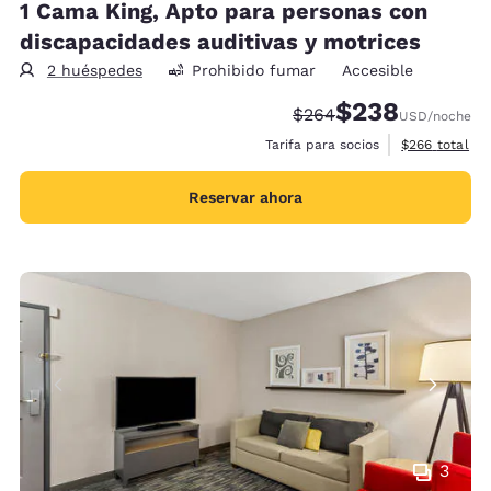
1 Cama King, Apto para personas con
discapacidades auditivas y motrices
2 huéspedes
Prohibido fumar
Accesible
$238
Precio tachado:
Precio con descue
$264
USD
/noche
Ver detalles 
Tarifa para socios
$266
total
Reservar ahora
3