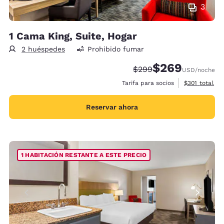
3
1 Cama King, Suite, Hogar
2 huéspedes
Prohibido fumar
$269
Precio tachado:
Precio con descue
$299
USD
/noche
Ver detalles 
Tarifa para socios
$301
total
Reservar ahora
1 HABITACIÓN RESTANTE A ESTE PRECIO