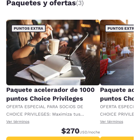
Paquetes y ofertas
(3)
PUNTOS EXTRA
PUNTOS EXTRA
Paquete acelerador de 1000
Paquete ace
puntos Choice Privileges
puntos Choic
OFERTA ESPECIAL PARA SOCIOS DE
OFERTA ESPECIAL
CHOICE PRIVILEGES: Maximiza tus
CHOICE PRIVILEGE
recompensas al recibir 1000 puntos
recompensas al re
Ver términos
Ver términos
adicionales por noche.
$270
adicionales por no
USD
/noche