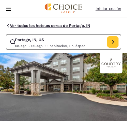
Carga completa
Pasar A Contenido Principal
Iniciar sesión
Ver todos los hoteles cerca de Portage, IN
Portage, IN, US
Modificar la búsqueda de Portage, IN, US. Fecha de check-in 08-ago., 
08-ago. - 09-ago.
•
1 habitación, 1 huésped