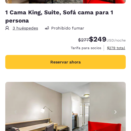
1 Cama King, Suite, Sofá cama para 1
persona
3 huéspedes
Prohibido fumar
$249
Precio tachado:
Precio con descue
$277
USD
/noche
Ver detalles 
Tarifa para socios
$279
total
Reservar ahora