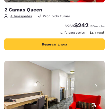
2 Camas Queen
4 huéspedes
Prohibido fumar
$242
Precio tachado:
Precio con descue
$269
USD
/noche
Ver detalles 
Tarifa para socios
$271
total
Reservar ahora
3