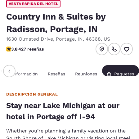
VENTA RÁPIDA DEL HOTEL
Country Inn & Suites by
Radisson, Portage, IN
1630 Olmsted Drive
,
Portage
,
IN
,
46368
,
US
calificación de 3.78 estrellas. Bueno.
3.8
427 reseñas
n
Información
Reseñas
Reuniones
Paquetes
DESCRIPCIÓN GENERAL
Stay near Lake Michigan at our
hotel in Portage off I-94
Whether you’re planning a family vacation on the
South Shore of Lake Michigan or visiting local steel