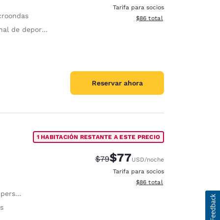
Tarifa para socios
croondas
Ver detalles del total estim
$86
total
al de deportes
Reservar ahora
1 HABITACIÓN RESTANTE A ESTE PRECIO
$77
Precio tachado:
Precio con descuento:
$79
USD
/noche
Tarifa para socios
Ver detalles del total estim
$86
total
dades motrices
s