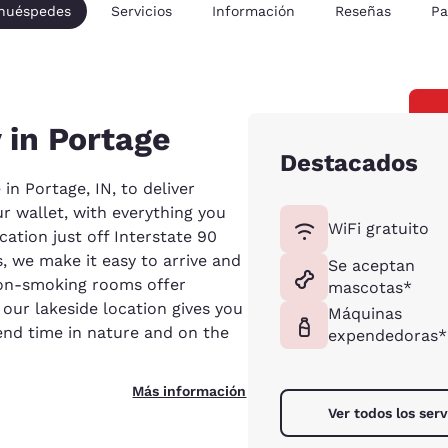
 huéspedes
Servicios
Información
Reseñas
Pa
 in Portage
Destacados
in Portage, IN, to deliver
ur wallet, with everything you
WiFi gratuito
cation just off Interstate 90
s, we make it easy to arrive and
Se aceptan
 non-smoking rooms offer
mascotas*
 our lakeside location gives you
Máquinas
end time in nature and on the
expendedoras*
Más información
Ver todos los serv