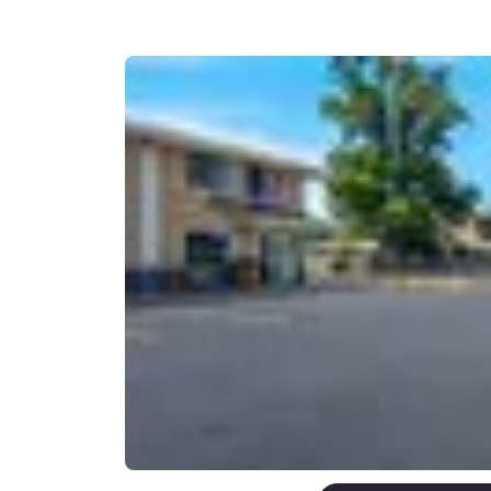
Canada
Français
Europa
Deutschla
Deutsch
Spain
English
Ireland
English
United Ki
English
Asia-Pacífico
Australia
English