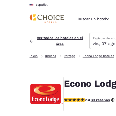
Carga completa
Pasar A Contenido Principal
Español
Buscar un hotel
Buscar hoteles
viernes, 7 de a
sábado, 8 de a
sábado, 8 de a
viernes, 7 de 
Ver todos los hoteles en el
Registro de ent
vie., 07-ago
área
Región y ubicac
Estados Un
Inicio
Indiana
Portage
Econo Lodge hoteles
Español
Selecciona t
América
Econo Lodg
United Sta
English
calificación de 2.35 estrellas.
2.4
83 reseñas
América L
Português