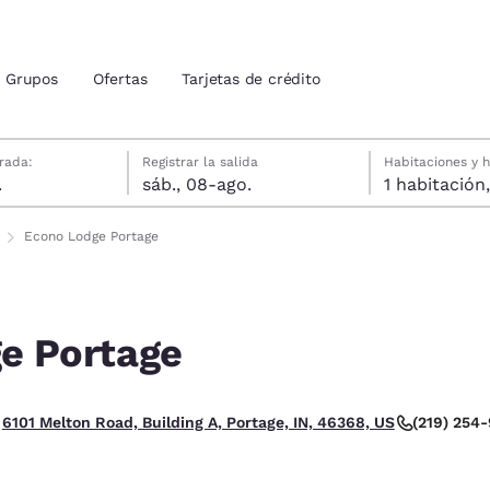
Grupos
Ofertas
Tarjetas de crédito
gosto
gosto
gosto fecha de check-out seleccionada
agosto fecha de check-in seleccionada
rada:
Registrar la salida
Habitaciones y 
.
sáb., 08-ago.
ión actuales
idos
Econo Lodge Portage
u idioma preferido
e Portage
tes
Estados Unidos
América Lat
Español
Español
 Feria.
(219) 254
6101 Melton Road, Building A, Portage, IN, 46368, US
atina
Latin America
Canada
English
English