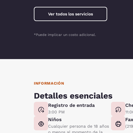
Ver todos los servicios
*Puede implicar un costo adicional.
INFORMACIÓN
Detalles esenciales
Registro de entrada
Ch
3:00 PM
11:
Niños
Fa
Cualquier persona de 18 años
(21
o menos al momento de la