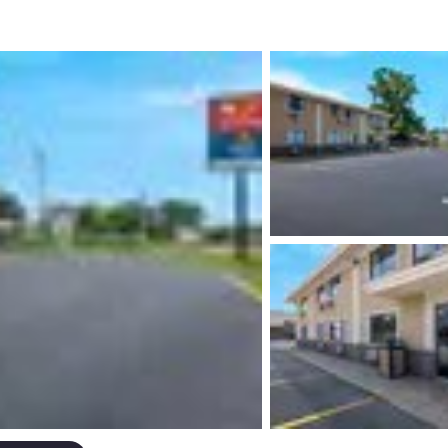
México
Mexico
Español
English
nd
Germany
España
English
Español
France
France
Français
English
Italia
Italy
Italiano
English
ngdom
India
New Zealan
English
English