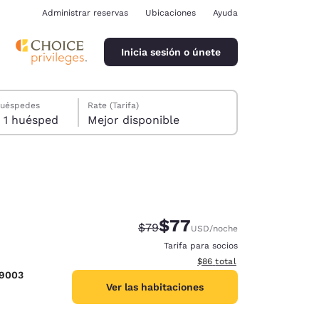
Administrar reservas
Ubicaciones
Ayuda
Inicia sesión o únete
huéspedes
Rate (Tarifa)
1 habitación, 1 huésped
Mejor disponible
$77
Precio tachado:
Precio con descuento:
$79
USD
/noche
ina
Tarifa para socios
Ver detalles del total estim
$86
total
-9003
Ver las habitaciones