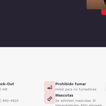
eck-Out
Prohibido fumar
00 AM
Hotel para no fumadores
x
Mascotas
9) 850-4822
Se admiten mascotas: Sí
Generalidades: Pets allowed