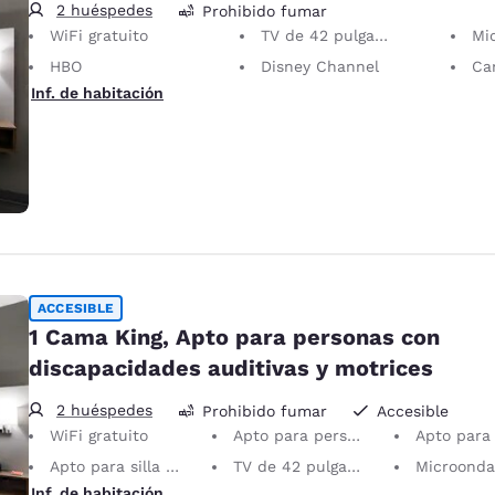
2 huéspedes
Prohibido fumar
WiFi gratuito
TV de 42 pulgadas
Mi
HBO
Disney Channel
Can
Inf. de habitación
ACCESIBLE
1 Cama King, Apto para personas con
discapacidades auditivas y motrices
2 huéspedes
Prohibido fumar
Accesible
WiFi gratuito
Apto para personas con discapacidades auditivas y motrices
Apto para personas con discapaci
Apto para silla de ruedas
TV de 42 pulgadas
Microonda
Inf. de habitación