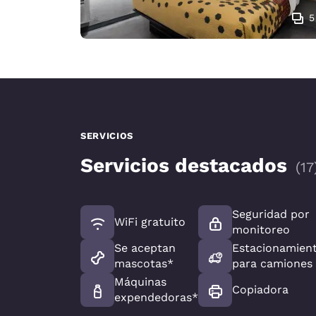
5
SERVICIOS
Servicios destacados
(
17
Seguridad por
WiFi gratuito
monitoreo
Se aceptan
Estacionamien
mascotas*
para camiones
Máquinas
Copiadora
expendedoras*