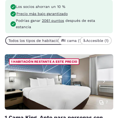
Los socios ahorran un 10 %
Precio más bajo garantizado
Podrías ganar
2061 puntos
después de esta
estancia
Todos los tipos de habitación (1)
1 cama (1)
Accesible (1)
1 HABITACIÓN RESTANTE A ESTE PRECIO
7
1 Cama King, Apto para personas con