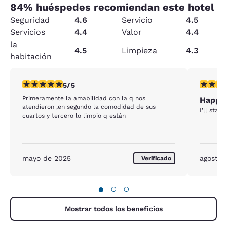
84
% huéspedes recomiendan este hotel
Seguridad
4.6
Servicio
4.5
Servicios
4.4
Valor
4.4
la
4.5
Limpieza
4.3
habitación
calificación de 5 estrellas. Excepcional. 1 reseña
calificac
5/5
Primeramente la amabilidad con la q nos
Happy
atendieron ,en segundo la comodidad de sus
I'll stay 
cuartos y tercero lo limpio q están
mayo de 2025
agosto 
Verificado
●
○
○
Mostrar todos los beneficios