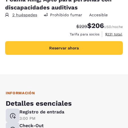
discapacidades auditivas
2 huéspedes
Prohibido fumar
Accesible
$206
Precio tachado:
Precio con descue
$229
USD
/noche
Ver detalles 
Tarifa para socios
$231
total
Reservar ahora
INFORMACIÓN
Detalles esenciales
Registro de entrada
3:00 PM
Check-Out