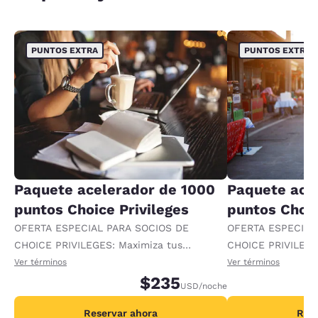
PUNTOS EXTRA
PUNTOS EXTRA
Paquete acelerador de 1000
Paquete ace
puntos Choice Privileges
puntos Choic
OFERTA ESPECIAL PARA SOCIOS DE
OFERTA ESPECIAL
CHOICE PRIVILEGES: Maximiza tus
CHOICE PRIVILEGE
recompensas al recibir 1000 puntos
recompensas al re
Ver términos
Ver términos
adicionales por noche.
$235
adicionales por no
USD
/noche
Reservar ahora
Rese