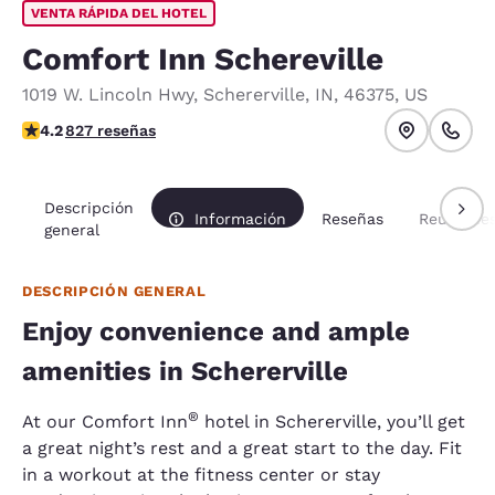
VENTA RÁPIDA DEL HOTEL
Comfort Inn Schereville
1019 W. Lincoln Hwy
,
Schererville
,
IN
,
46375
,
US
calificación de 4.18 estrellas. Muy bueno.
4.2
827 reseñas
Descripción
Información
Reseñas
Reunione
general
DESCRIPCIÓN GENERAL
Enjoy convenience and ample
amenities in Schererville
®
At our Comfort Inn
hotel in Schererville, you’ll get
a great night’s rest and a great start to the day. Fit
in a workout at the fitness center or stay