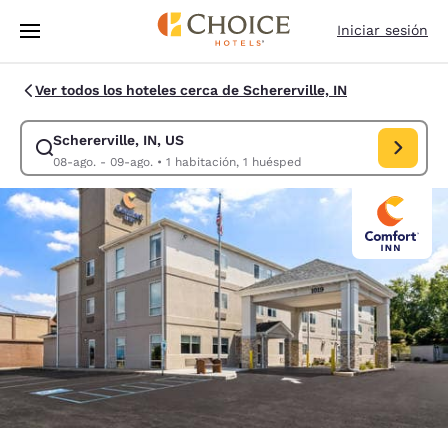
Carga completa
Pasar A Contenido Principal
Iniciar sesión
Ver todos los hoteles cerca de Schererville, IN
Schererville, IN, US
Modificar la búsqueda de Schererville, IN, US. Fecha de check-in 08-ag
08-ago. - 09-ago.
•
1 habitación, 1 huésped