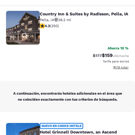
Country Inn & Suites by Radisson, Pella, IA
Country Inn & Suites by Radisson, Pe
Pella
,
IA
26.2 mi
calificación de 4.24 estrellas. Excelente. 250 reseñas
4.2
(
250
)
25
Ahorra 10 %
$159
Precio tachado:
Precio con desc
$177
USD
/noche
Tarifa para socios
Ver detalles d
$178
total
A continuación, encontrarás hoteles adicionales en el área que
no coinciden exactamente con tus criterios de búsqueda.
Hotel Grinnell Downtown, an Ascend
NUEVO EN CHOICE HOTELS
Hotel Grinnell Downtown, an Ascend