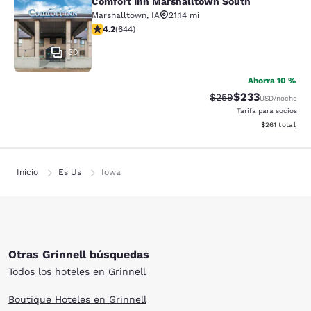
Comfort Inn Marshalltown South
Comfort Inn Marshalltown South
Marshalltown
,
IA
21.14 mi
calificación de 4.16 estrellas. Muy bueno. 644 reseñas
4.2
(
644
)
30
Ahorra 10 %
$233
Precio tachado:
Precio con desc
$259
USD
/noche
Tarifa para socios
Ver detalles d
$261
total
Inicio
Es Us
Iowa
Otras Grinnell búsquedas
Todos los hoteles en Grinnell
Boutique Hoteles en Grinnell