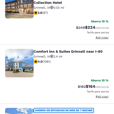
Collection Hotel
Grinnell
,
IA
0.03 mi
76
calificación de 3.77 estrellas. Bueno. 87 reseñas
3.8
(
87
)
Ahorra 10 %
$224
Precio tachado:
Precio con desc
$249
USD
/noche
Tarifa para socios
Ver detalles d
$251
total
Comfort Inn & Suites Grinnell near I-80
Comfort Inn & Suites Grinnell near 
Grinnell
,
IA
2.4 mi
calificación de 3.99 estrellas. Bueno. 1061 reseñas
4.0
(
1061
)
33
Ahorra 10 %
$164
Precio tachado:
Precio con desc
$182
USD
/noche
Tarifa para socios
Ver detalles d
$183
total
Quality Inn & Suites Grinnell near U
AHORRA EN ESTANCIAS DE MÁS DE 7 NOCHES