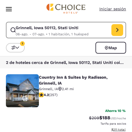
Carga completa
Pasar A Contenido Principal
Iniciar sesión
Grinnell, Iowa 50112, Stati Uniti
Modificar la búsqueda de Grinnell, Iowa 50112, Stati Uniti. Fecha de ch
06-ago. - 07-ago.
•
1 habitación, 1 huésped
1
Map
Ordenar y filtrar
1 filtro seleccionado actualmente
2 de hoteles cerca de Grinnell, Iowa 50112, Stati Uniti coinciden con tus filtros
Country Inn & Suites by Radisson,
Country Inn & Suites by Radisson, Gr
Grinnell, IA
Grinnell
,
IA
2.41 mi
calificación de 4.19 estrellas. Muy bueno. 257 reseñas
4.2
(
257
)
10
Ahorra 10 %
$188
Precio tachado:
Precio con desc
$209
USD
/noche
Tarifa para socios
Ver detalles d
$211
total