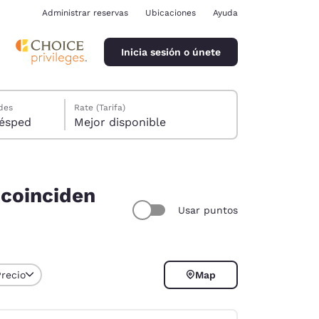
Administrar reservas
Ubicaciones
Ayuda
Inicia sesión o únete
des
Rate (Tarifa)
ión, 1 huésped
Mejor disponible
 coinciden
Usar puntos
ina
Precio
Map