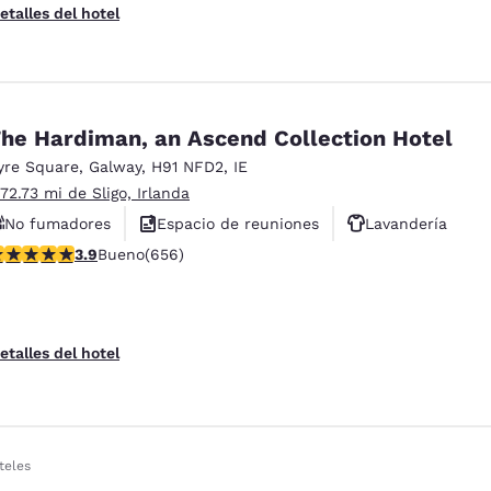
etalles del hotel
he Hardiman, an Ascend Collection Hotel
yre Square
,
Galway
,
H91 NFD2
,
IE
 72.73 mi de Sligo, Irlanda
No fumadores
Espacio de reuniones
Lavandería
alificación de 3.88 estrellas. Bueno. 656 reseñas
3.9
Bueno
(656)
etalles del hotel
teles