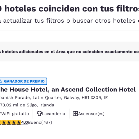
México
Mexico
0 hoteles coinciden con tus filtro
Español
English
a actualizar tus filtros o buscar otros hoteles 
nd
Germany
España
English
Español
France
France
 hoteles adicionales en el área que no coinciden exactamente co
Français
English
Italia
Italy
Italiano
English
GANADOR DE PREMIO
he House Hotel, an Ascend Collection Hotel
ngdom
panish Parade
,
Latin Quarter
,
Galway
,
H91 X309
,
IE
 73.02 mi de Sligo, Irlanda
WiFi gratuito
Lavandería
Ascensor(es)
India
New Zealan
alificación de 3.99 estrellas. Bueno. 767 reseñas
4.0
Bueno
(767)
English
English