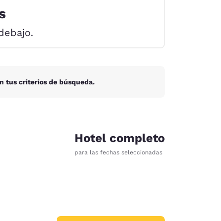
s
debajo.
n tus criterios de búsqueda.
Hotel completo
para las fechas seleccionadas
d