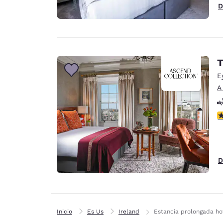
D
T
E
A
c
D
Inicio
Es Us
Ireland
Estancia prolongada ho