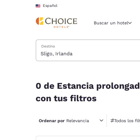
Carga completa
Pasar A Contenido Principal
Español
Buscar un hotel
Buscar hoteles
Destino
Región y ubicac
Estados Un
Español
0 de Estancia prolongada hoteles cerca de Sligo,
Selecciona t
0 de Estancia prolongada
América
con tus filtros
United Sta
English
Ordenar por
Relevancia
Todos los fil
América L
4 fil
Português