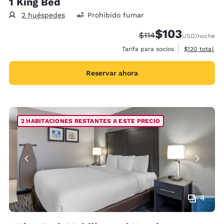
1 King Bed
2 huéspedes
Prohibido fumar
$103
Precio tachado:
Precio con descu
$114
USD
/noche
Ver detalles 
Tarifa para socios
$120
total
Reservar ahora
2 HABITACIONES RESTANTES A ESTE PRECIO
4