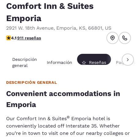
Comfort Inn & Suites
Emporia
2921 W. 18th Avenue
,
Emporia
,
KS
,
66801
,
US
calificación de 4.1 estrellas. Muy bueno.
4.1
911 reseñas
Descripción
Información
Reseñas
Paquetes
general
DESCRIPCIÓN GENERAL
Convenient accommodations in
Emporia
​®
Our Comfort Inn & Suites
Emporia hotel is
conveniently located off Interstate 35. Whether
you’re in town to visit one of our nearby colleges or