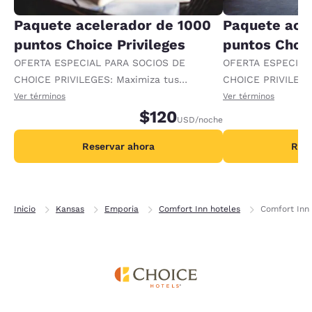
Paquete acelerador de 1000
Paquete ace
puntos Choice Privileges
puntos Choic
OFERTA ESPECIAL PARA SOCIOS DE
OFERTA ESPECIAL
CHOICE PRIVILEGES: Maximiza tus
CHOICE PRIVILEGE
recompensas al recibir 1000 puntos
recompensas al re
Ver términos
Ver términos
adicionales por noche.
$120
adicionales por no
USD
/noche
Reservar ahora
Rese
Inicio
Kansas
Emporia
Comfort Inn hoteles
Comfort Inn