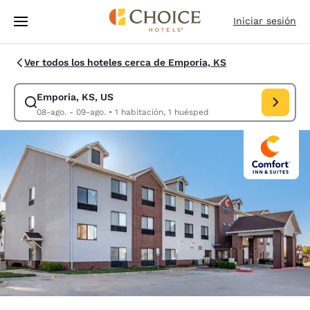
Carga completa
Pasar A Contenido Principal
Iniciar sesión
Ver todos los hoteles cerca de Emporia, KS
Emporia, KS, US
Modificar la búsqueda de Emporia, KS, US. Fecha de check-in 08-ago.,
08-ago. - 09-ago.
•
1 habitación, 1 huésped