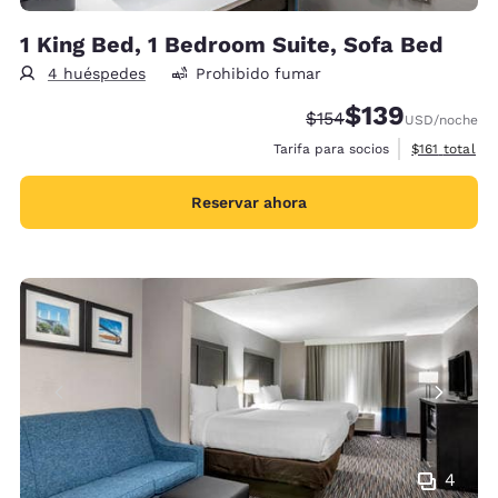
1 King Bed, 1 Bedroom Suite, Sofa Bed
4 huéspedes
Prohibido fumar
$139
Precio tachado:
Precio con descu
$154
USD
/noche
Ver detalles 
Tarifa para socios
$161
total
Reservar ahora
4