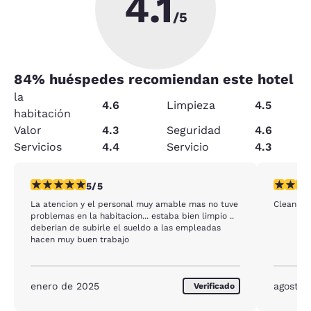
4.1
/5
84
% huéspedes recomiendan este hotel
la
4.6
Limpieza
4.5
habitación
Valor
4.3
Seguridad
4.6
Servicios
4.4
Servicio
4.3
calificación de 5 estrellas. Excepcional. 1 reseña
calificac
5/5
La atencion y el personal muy amable mas no tuve
Clean and
problemas en la habitacion... estaba bien limpio ..
deberian de subirle el sueldo a las empleadas
hacen muy buen trabajo
enero de 2025
agosto 
Verificado