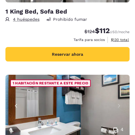
1 King Bed, Sofa Bed
4 huéspedes
Prohibido fumar
$112
Precio tachado:
Precio con descu
$124
USD
/noche
Ver detalles 
Tarifa para socios
$130
total
Reservar ahora
1 HABITACIÓN RESTANTE A ESTE PRECIO
4