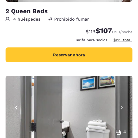
2 Queen Beds
4 huéspedes
Prohibido fumar
$107
Precio tachado:
Precio con descu
$119
USD
/noche
Ver detalles 
Tarifa para socios
$125
total
Reservar ahora
4