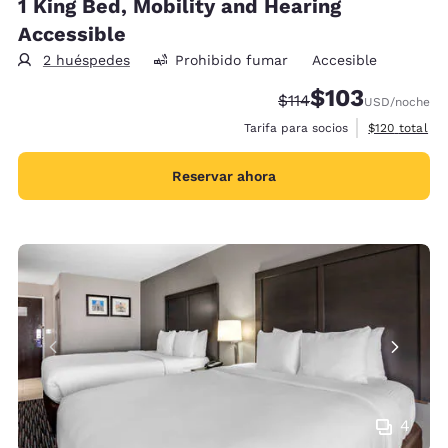
1 King Bed, Mobility and Hearing
Accessible
2 huéspedes
Prohibido fumar
Accesible
$103
Precio tachado:
Precio con descu
$114
USD
/noche
Ver detalles 
Tarifa para socios
$120
total
Reservar ahora
4