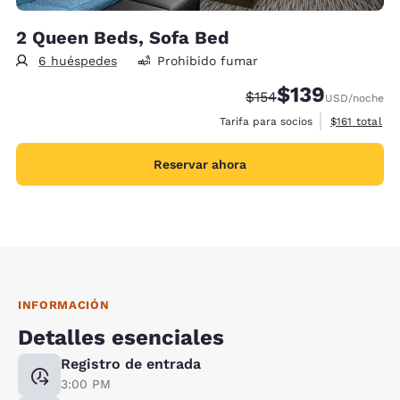
2 Queen Beds, Sofa Bed
6 huéspedes
Prohibido fumar
$139
Precio tachado:
Precio con descu
$154
USD
/noche
Ver detalles 
Tarifa para socios
$161
total
Reservar ahora
INFORMACIÓN
Detalles esenciales
Registro de entrada
3:00 PM