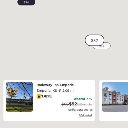
Rodeway Inn Emporia
Emporia
,
KS
2.09 mi
calificación de 3.57 estrellas. Bueno. 35 reseñas
3.6
(
35
)
Ahorra 7 %
$52
Precio tachado:
Precio con descuento:
$56
USD
/noche
Tarifa para socios
Ver detalles del total estimado
$64
total