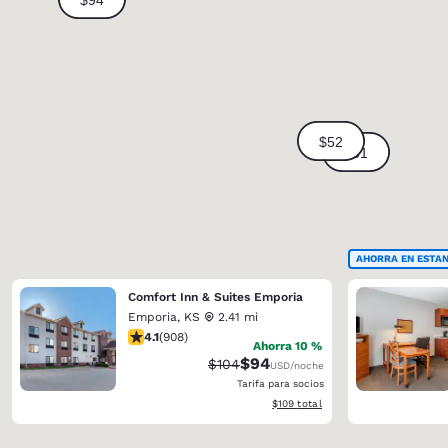
AHORRA EN ESTAN
Comfort Inn & Suites Emporia
Emporia
,
KS
2.41 mi
calificación de 4.1 estrellas. Muy bueno. 908 reseñas
4.1
(
908
)
Ahorra 10 %
$94
Precio tachado:
Precio con descuento:
$104
USD
/noche
Tarifa para socios
Ver detalles del total estimado
$109
total