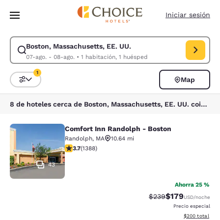
Carga completa
Pasar A Contenido Principal
Iniciar sesión
Boston, Massachusetts, EE. UU.
Modificar la búsqueda de Boston, Massachusetts, EE. UU.. Fecha de che
07-ago. - 08-ago.
•
1 habitación, 1 huésped
1
Map
Ordenar y filtrar
1 filtro seleccionado actualmente
8 de hoteles cerca de Boston, Massachusetts, EE. UU. coinciden con tus filtros
Comfort Inn Randolph - Boston
Comfort Inn Randolph - Boston
Randolph
,
MA
10.64 mi
calificación de 3.68 estrellas. Bueno. 1388 reseñas
3.7
(
1388
)
43
Ahorra 25 %
$179
Precio tachado:
Precio con desc
$239
USD
/noche
Precio especial
Ver detalles de
$200
total