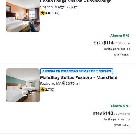
Econo Lodge Sharon - Foxborough
Econo Lodge Sharon - Foxborough
Sharon
,
MA
18.26 mi
calificación de 3.01 estrellas. Feria. 536 reseñas
3.0
(
536
)
21
Ahorra 5 %
$114
Precio tachado:
Precio con des
$120
USD
/noche
Tarifa para socios
Ver detalles d
$127
total
MainStay Suites Foxboro - Mansfiel
AHORRA EN ESTANCIAS DE MÁS DE 7 NOCHES
MainStay Suites Foxboro - Mansfield
Foxboro
,
MA
23.76 mi
calificación de 2.67 estrellas. Feria. 9 reseñas
2.7
(
9
)
37
Ahorra 5 %
$142
Precio tachado:
Precio con desc
$149
USD
/noche
Tarifa para socios
Ver detalles d
$158
total