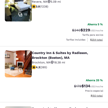
Revere
,
MA
5.09 mi
calificación de 2.99 estrellas. Feria. 1238 reseñas
3.0
(
1238
)
15
Ahorra 5 %
$229
Precio tachado:
Precio con desc
$240
USD
/noche
Tarifa para socios
Ver detalles de
Tarifas incluidas
$254
total
Country Inn & Suites by Radisson,
Country Inn & Suites by Radisson, B
Brockton (Boston), MA
Brockton
,
MA
18.38 mi
calificación de 4.29 estrellas. Excelente. 265 reseñas
4.3
(
265
)
11
Ahorra 25 %
$134
Precio tachado:
Precio con desc
$179
USD
/noche
Precio especial
Ver detalles d
$150
total