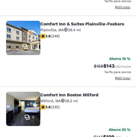
Tarifa para socios
Ver detalles d
$150
total
Comfort Inn & Suites Plainville-Foxboro
Comfort Inn & Suites Plainville-Fox
Plainville
,
MA
26.4 mi
calificación de 3.8 estrellas. Bueno. 246 reseñas
3.8
(
246
)
38
Ahorra 10 %
$143
Precio tachado:
Precio con desc
$159
USD
/noche
Tarifa para socios
Ver detalles d
$160
total
Comfort Inn Boston Milford
Comfort Inn Boston Milford
Milford
,
MA
26.2 mi
calificación de 3.83 estrellas. Bueno. 335 reseñas
3.8
(
335
)
5
Ahorra 25 %
$109
Precio tachado:
Precio con desc