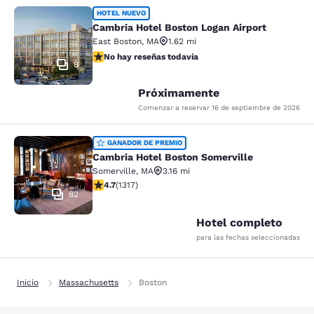
Cambria Hotel Boston Logan Airport
HOTEL NUEVO
Cambria Hotel Boston Logan Airport
East Boston
,
MA
1.62 mi
No hay reseñas todavía
No hay reseñas todavía
8
Próximamente
Comenzar a reservar
16 de septiembre de 2026
Cambria Hotel Boston Somerville
GANADOR DE PREMIO
Cambria Hotel Boston Somerville
Somerville
,
MA
3.16 mi
calificación de 4.69 estrellas. Excepcional. 1317 reseñ
4.7
(
1317
)
82
Hotel completo
para las fechas seleccionadas
Inicio
Massachusetts
Boston