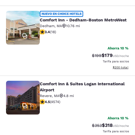
Comfort Inn - Dedham-Boston Met
NUEVO EN CHOICE HOTELS
Comfort Inn - Dedham-Boston MetroWest
Dedham
,
MA
10.76 mi
calificación de 3.44 estrellas. Bueno. 18 reseñas
3.4
(
18
)
38
Ahorra 10 %
$179
Precio tachado:
Precio con desc
$199
USD
/noche
Tarifa para socios
Ver detalles de
$200
total
Comfort Inn & Suites Logan International
Comfort Inn & Suites Logan Internati
Airport
Revere
,
MA
4.8 mi
calificación de 4.45 estrellas. Excelente. 4574 reseñas
4.5
(
4574
)
30
Ahorra 10 %
$318
Precio tachado:
Precio con desc
$353
USD
/noche
Tarifa para socios