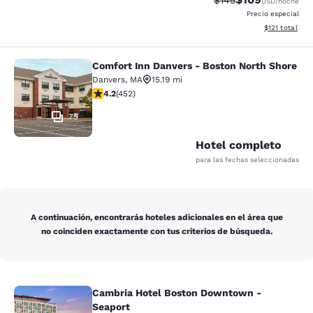
$145
USD
/noche
Precio especial
Ver detalles d
$121
total
Comfort Inn Danvers - Boston North Shore
Comfort Inn Danvers - Boston North
Danvers
,
MA
15.19 mi
calificación de 4.15 estrellas. Muy bueno. 452 reseñas
4.2
(
452
)
75
Hotel completo
para las fechas seleccionadas
A continuación, encontrarás hoteles adicionales en el área que
no coinciden exactamente con tus criterios de búsqueda.
Cambria Hotel Boston Downtown -
Cambria Hotel Boston Downtown - 
Seaport