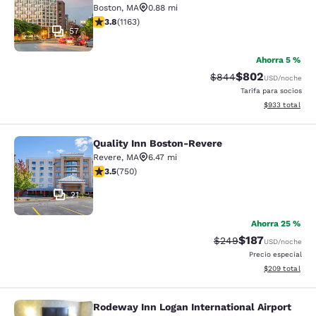
Boston
,
MA
0.88 mi
calificación de 3.78 estrellas. Bueno. 1163 reseñas
3.8
(
1163
)
57
Ahorra 5 %
$802
Precio tachado:
Precio con desc
$844
USD
/noche
Tarifa para socios
Ver detalles de
$933
total
Quality Inn Boston-Revere
Quality Inn Boston-Revere
Revere
,
MA
6.47 mi
calificación de 3.47 estrellas. Bueno. 750 reseñas
3.5
(
750
)
21
Ahorra 25 %
$187
Precio tachado:
Precio con desc
$249
USD
/noche
Precio especial
Ver detalles de
$209
total
Rodeway Inn Logan International Airport
Rodeway Inn Logan International Ai