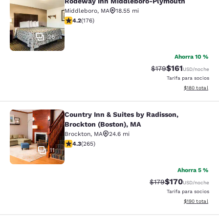
Rodeway Inn Middleboro-Plymouth
Rodeway Inn Middleboro-Plymouth
Middleboro
,
MA
18.55 mi
calificación de 4.16 estrellas. Muy bueno. 176 reseñas
4.2
(
176
)
26
Ahorra 10 %
$161
Precio tachado:
Precio con des
$179
USD
/noche
Tarifa para socios
Ver detalles d
$180
total
Country Inn & Suites by Radisson,
Country Inn & Suites by Radisson, B
Brockton (Boston), MA
Brockton
,
MA
24.6 mi
calificación de 4.29 estrellas. Excelente. 265 reseñas
4.3
(
265
)
11
Ahorra 5 %
$170
Precio tachado:
Precio con desc
$179
USD
/noche
Tarifa para socios
Ver detalles d
$190
total