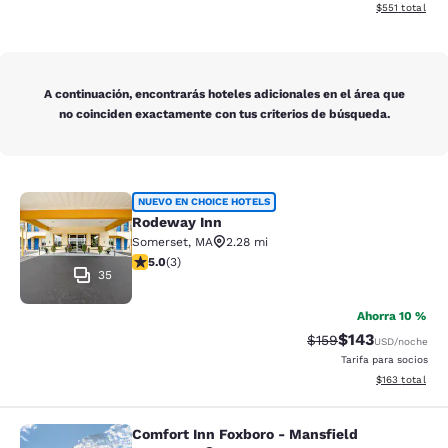
Ver detalles d
$551
total
A continuación, encontrarás hoteles adicionales en el área que
no coinciden exactamente con tus criterios de búsqueda.
Rodeway Inn
NUEVO EN CHOICE HOTELS
Rodeway Inn
Somerset
,
MA
2.28 mi
calificación de 5 estrellas. Excepcional. 3 reseñas
5.0
(
3
)
35
Ahorra 10 %
$143
Precio tachado:
Precio con desc
$159
USD
/noche
Tarifa para socios
Ver detalles d
$163
total
Comfort Inn Foxboro - Mansfield
Comfort Inn Foxboro - Mansfield