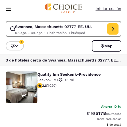
Carga completa
Pasar A Contenido Principal
Iniciar sesión
Swansea, Massachusetts 02777, EE. UU.
Modificar la búsqueda de Swansea, Massachusetts 02777, EE. UU.. Fech
07-ago. - 08-ago.
•
1 habitación, 1 huésped
1
Map
Ordenar y filtrar
1 filtro seleccionado actualmente
3 de hoteles cerca de Swansea, Massachusetts 02777, EE. UU. coinciden con tus filtros
Quality Inn Seekonk-Providence
Quality Inn Seekonk-Providence
Seekonk
,
MA
8.01 mi
calificación de 3.56 estrellas. Bueno. 1020 reseñas
3.6
(
1020
)
19
Ahorra 10 %
$178
Precio tachado:
Precio con desc
$198
USD
/noche
Tarifa para socios
Ver detalles d
$199
total