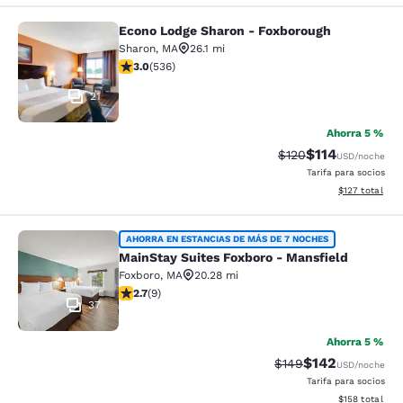
Econo Lodge Sharon - Foxborough
Econo Lodge Sharon - Foxborough
Sharon
,
MA
26.1 mi
calificación de 3.01 estrellas. Feria. 536 reseñas
3.0
(
536
)
21
Ahorra 5 %
$114
Precio tachado:
Precio con des
$120
USD
/noche
Tarifa para socios
Ver detalles d
$127
total
MainStay Suites Foxboro - Mansfiel
AHORRA EN ESTANCIAS DE MÁS DE 7 NOCHES
MainStay Suites Foxboro - Mansfield
Foxboro
,
MA
20.28 mi
calificación de 2.67 estrellas. Feria. 9 reseñas
2.7
(
9
)
37
Ahorra 5 %
$142
Precio tachado:
Precio con desc
$149
USD
/noche
Tarifa para socios
Ver detalles d
$158
total