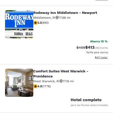
Rodeway Inn Middletown - Newport
Rodeway Inn Middletown - Newpor
Middletown
,
RI
17.66 mi
calificación de 3.26 estrellas. Bueno. 493 reseñas
3.3
(
493
)
51
Ahorra 10 %
$413
Precio tachado:
Precio con desc
$459
USD
/noche
Tarifa para socios
Ver detalles d
$471
total
Comfort Suites West Warwick -
Comfort Suites West Warwick - Pro
Providence
West Warwick
,
RI
17.16 mi
calificación de 3.97 estrellas. Bueno. 1776 reseñas
4.0
(
1776
)
41
Hotel completo
para las fechas seleccionadas