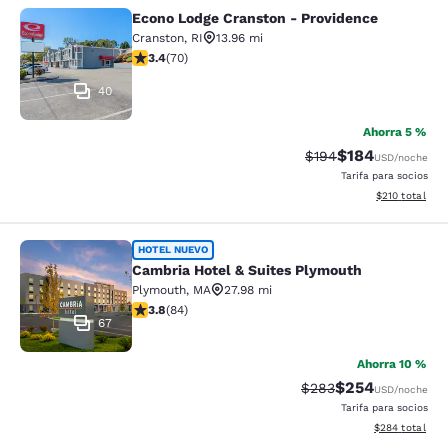
Econo Lodge Cranston - Providence
Econo Lodge Cranston - Providence
Cranston
,
RI
13.96 mi
calificación de 3.39 estrellas. Bueno. 70 reseñas
3.4
(
70
)
40
Ahorra 5 %
$184
Precio tachado:
Precio con desc
$194
USD
/noche
Tarifa para socios
Ver detalles d
$210
total
Cambria Hotel & Suites Plymouth
HOTEL NUEVO
Cambria Hotel & Suites Plymouth
Plymouth
,
MA
27.98 mi
calificación de 3.82 estrellas. Bueno. 84 reseñas
3.8
(
84
)
67
Ahorra 10 %
$254
Precio tachado:
Precio con desc
$283
USD
/noche
Tarifa para socios
Ver detalles de
$284
total