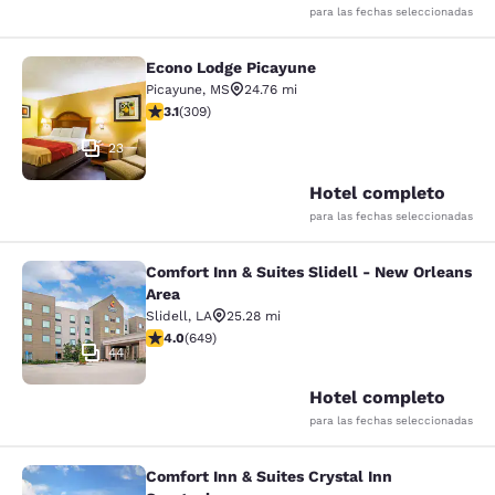
para las fechas seleccionadas
Econo Lodge Picayune
Econo Lodge Picayune
Picayune
,
MS
24.76 mi
calificación de 3.13 estrellas. Bueno. 309 reseñas
3.1
(
309
)
23
Hotel completo
para las fechas seleccionadas
Comfort Inn & Suites Slidell - New Orleans
Comfort Inn & Suites Slidell - New 
Area
Slidell
,
LA
25.28 mi
calificación de 4.02 estrellas. Muy bueno. 649 reseñas
4.0
(
649
)
44
Hotel completo
para las fechas seleccionadas
Comfort Inn & Suites Crystal Inn
Comfort Inn & Suites Crystal Inn Sp