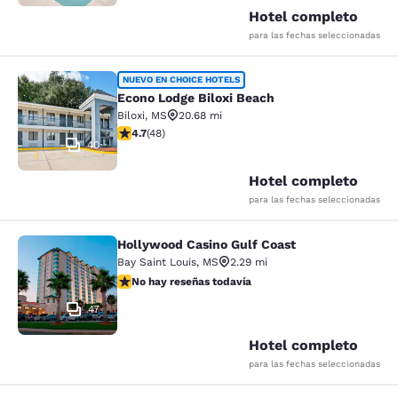
Hotel completo
para las fechas seleccionadas
Econo Lodge Biloxi Beach
NUEVO EN CHOICE HOTELS
Econo Lodge Biloxi Beach
Biloxi
,
MS
20.68 mi
calificación de 4.73 estrellas. Excepcional. 48 reseñas
4.7
(
48
)
40
Hotel completo
para las fechas seleccionadas
Hollywood Casino Gulf Coast
Hollywood Casino Gulf Coast
Bay Saint Louis
,
MS
2.29 mi
No hay reseñas todavía
No hay reseñas todavía
47
Hotel completo
para las fechas seleccionadas