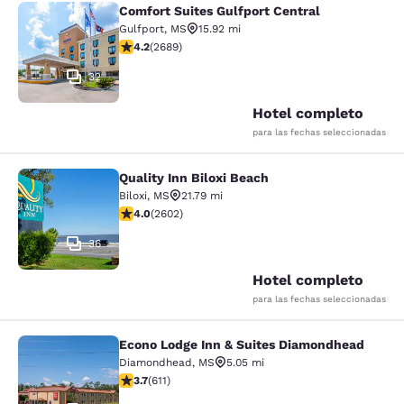
Comfort Suites Gulfport Central
Comfort Suites Gulfport Central
Gulfport
,
MS
15.92 mi
calificación de 4.15 estrellas. Muy bueno. 2689 reseña
4.2
(
2689
)
32
Hotel completo
para las fechas seleccionadas
Quality Inn Biloxi Beach
Quality Inn Biloxi Beach
Biloxi
,
MS
21.79 mi
calificación de 3.95 estrellas. Bueno. 2602 reseñas
4.0
(
2602
)
36
Hotel completo
para las fechas seleccionadas
Econo Lodge Inn & Suites Diamondhead
Econo Lodge Inn & Suites Diamondh
Diamondhead
,
MS
5.05 mi
calificación de 3.73 estrellas. Bueno. 611 reseñas
3.7
(
611
)