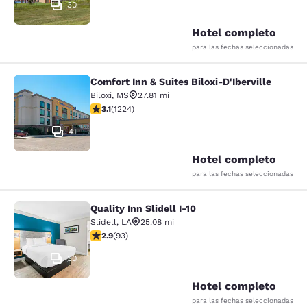
30
Hotel completo
para las fechas seleccionadas
Comfort Inn & Suites Biloxi-D'Iberville
Comfort Inn & Suites Biloxi-D'Ibervil
Biloxi
,
MS
27.81 mi
calificación de 3.11 estrellas. Bueno. 1224 reseñas
3.1
(
1224
)
41
Hotel completo
para las fechas seleccionadas
Quality Inn Slidell I-10
Quality Inn Slidell I-10
Slidell
,
LA
25.08 mi
calificación de 2.91 estrellas. Feria. 93 reseñas
2.9
(
93
)
30
Hotel completo
para las fechas seleccionadas