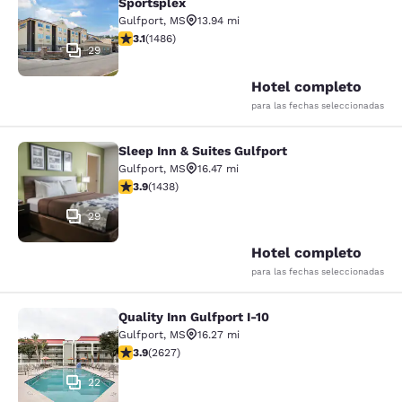
Sportsplex
Gulfport
,
MS
13.94 mi
calificación de 3.15 estrellas. Bueno. 1486 reseñas
3.1
(
1486
)
29
Hotel completo
para las fechas seleccionadas
Sleep Inn & Suites Gulfport
Sleep Inn & Suites Gulfport
Gulfport
,
MS
16.47 mi
calificación de 3.85 estrellas. Bueno. 1438 reseñas
3.9
(
1438
)
29
Hotel completo
para las fechas seleccionadas
Quality Inn Gulfport I-10
Quality Inn Gulfport I-10
Gulfport
,
MS
16.27 mi
calificación de 3.93 estrellas. Bueno. 2627 reseñas
3.9
(
2627
)
22