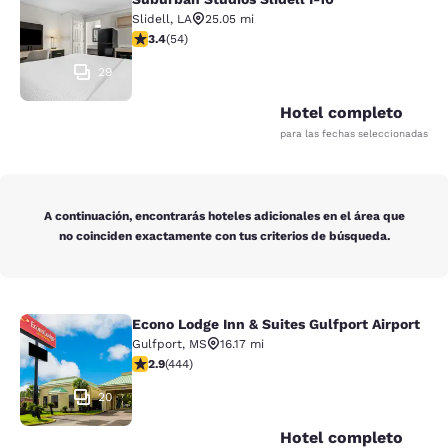
Suburban Studios Slidell I-10
Slidell
,
LA
25.05 mi
calificación de 3.37 estrellas. Bueno. 54 reseñas
3.4
(
54
)
29
Hotel completo
para las fechas seleccionadas
A continuación, encontrarás hoteles adicionales en el área que
no coinciden exactamente con tus criterios de búsqueda.
Econo Lodge Inn & Suites Gulfport Airport
Econo Lodge Inn & Suites Gulfport A
Gulfport
,
MS
16.17 mi
calificación de 2.9 estrellas. Feria. 444 reseñas
2.9
(
444
)
20
Hotel completo