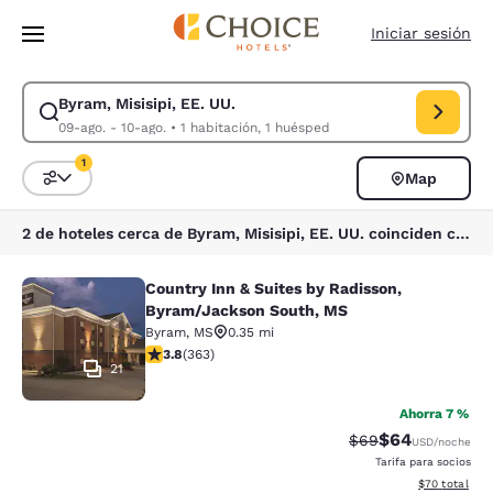
Carga completa
Pasar A Contenido Principal
Iniciar sesión
Byram, Misisipi, EE. UU.
Modificar la búsqueda de Byram, Misisipi, EE. UU.. Fecha de check-in 0
09-ago. - 10-ago.
•
1 habitación, 1 huésped
1
Map
Ordenar y filtrar
1 filtro seleccionado actualmente
2 de hoteles cerca de Byram, Misisipi, EE. UU. coinciden con tus filtros
Country Inn & Suites by Radisson,
Country Inn & Suites by Radisson, 
Byram/Jackson South, MS
Byram
,
MS
0.35 mi
calificación de 3.75 estrellas. Bueno. 363 reseñas
3.8
(
363
)
21
Ahorra 7 %
$64
Precio tachado:
Precio con des
$69
USD
/noche
Tarifa para socios
Ver detalles d
$70
total