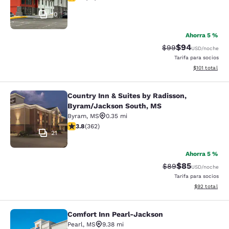
10
Ahorra 5 %
$94
Precio tachado:
Precio con des
$99
USD
/noche
Tarifa para socios
Ver detalles d
$101
total
Country Inn & Suites by Radisson,
Country Inn & Suites by Radisson, 
Byram/Jackson South, MS
Byram
,
MS
0.35 mi
calificación de 3.76 estrellas. Bueno. 362 reseñas
3.8
(
362
)
21
Ahorra 5 %
$85
Precio tachado:
Precio con des
$89
USD
/noche
Tarifa para socios
Ver detalles d
$92
total
Comfort Inn Pearl-Jackson
Comfort Inn Pearl-Jackson
Pearl
,
MS
9.38 mi