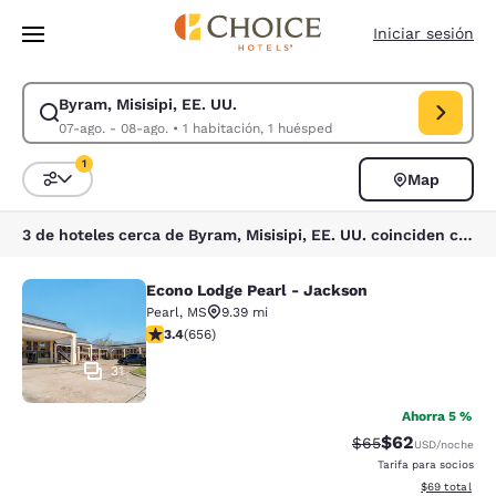
Carga completa
Pasar A Contenido Principal
Iniciar sesión
Byram, Misisipi, EE. UU.
Modificar la búsqueda de Byram, Misisipi, EE. UU.. Fecha de check-in 0
07-ago. - 08-ago.
•
1 habitación, 1 huésped
1
Map
Ordenar y filtrar
1 filtro seleccionado actualmente
3 de hoteles cerca de Byram, Misisipi, EE. UU. coinciden con tus filtros
Econo Lodge Pearl - Jackson
Econo Lodge Pearl - Jackson
Pearl
,
MS
9.39 mi
calificación de 3.36 estrellas. Bueno. 656 reseñas
3.4
(
656
)
31
Ahorra 5 %
$62
Precio tachado:
Precio con des
$65
USD
/noche
Tarifa para socios
Ver detalles d
$69
total