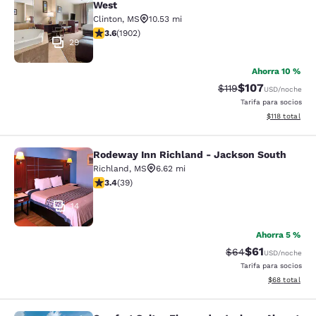
West
Clinton
,
MS
10.53 mi
calificación de 3.58 estrellas. Bueno. 1902 reseñas
3.6
(
1902
)
29
Ahorra 10 %
$107
Precio tachado:
Precio con desc
$119
USD
/noche
Tarifa para socios
Ver detalles d
$118
total
Rodeway Inn Richland - Jackson South
Rodeway Inn Richland - Jackson So
Richland
,
MS
6.62 mi
calificación de 3.44 estrellas. Bueno. 39 reseñas
3.4
(
39
)
14
Ahorra 5 %
$61
Precio tachado:
Precio con de
$64
USD
/noche
Tarifa para socios
Ver detalles d
$68
total