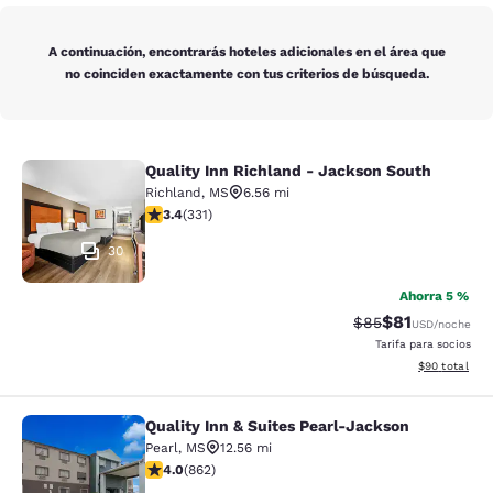
A continuación, encontrarás hoteles adicionales en el área que
no coinciden exactamente con tus criterios de búsqueda.
Quality Inn Richland - Jackson South
Quality Inn Richland - Jackson Sou
Richland
,
MS
6.56 mi
calificación de 3.4 estrellas. Bueno. 331 reseñas
3.4
(
331
)
30
Ahorra 5 %
$81
Precio tachado:
Precio con de
$85
USD
/noche
Tarifa para socios
Ver detalles d
$90
total
Quality Inn & Suites Pearl-Jackson
Quality Inn & Suites Pearl-Jackson
Pearl
,
MS
12.56 mi
calificación de 4.02 estrellas. Muy bueno. 862 reseñas
4.0
(
862
)