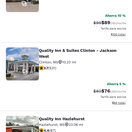
40
Ahorra 10 %
$89
Precio tachado:
Precio con des
$99
USD
/noche
Tarifa para socios
Ver detalles d
$100
total
Quality Inn & Suites Clinton - Jackson
Quality Inn & Suites Clinton - Jack
West
Clinton
,
MS
10.23 mi
calificación de 3.72 estrellas. Bueno. 531 reseñas
3.7
(
531
)
31
Ahorra 5 %
$76
Precio tachado:
Precio con des
$80
USD
/noche
Tarifa para socios
Ver detalles d
$84
total
Quality Inn Hazlehurst
Quality Inn Hazlehurst
Hazlehurst
,
MS
23.06 mi
calificación de 4.4 estrellas. Excelente. 87 reseñas
4.4
(
87
)