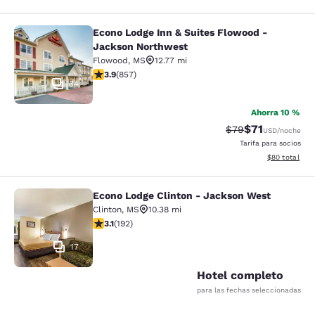
Econo Lodge Inn & Suites Flowood -
Econo Lodge Inn & Suites Flowood 
Jackson Northwest
Flowood
,
MS
12.77 mi
calificación de 3.94 estrellas. Bueno. 857 reseñas
3.9
(
857
)
34
Ahorra 10 %
$71
Precio tachado:
Precio con de
$79
USD
/noche
Tarifa para socios
Ver detalles d
$80
total
Econo Lodge Clinton - Jackson West
Econo Lodge Clinton - Jackson Wes
Clinton
,
MS
10.38 mi
calificación de 3.14 estrellas. Bueno. 192 reseñas
3.1
(
192
)
17
Hotel completo
para las fechas seleccionadas