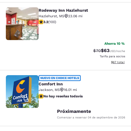
Rodeway Inn Hazlehurst
Rodeway Inn Hazlehurst
Hazlehurst
,
MS
23.06 mi
calificación de 3.17 estrellas. Bueno. 100 reseñas
3.2
(
100
)
17
Ahorra 10 %
$63
Precio tachado:
Precio con des
$70
USD
/noche
Tarifa para socios
Ver detalles d
$67
total
Comfort Inn
NUEVO EN CHOICE HOTELS
Comfort Inn
Jackson
,
MS
16.01 mi
No hay reseñas todavía
No hay reseñas todavía
2
Próximamente
Comenzar a reservar
04 de septiembre de 2026