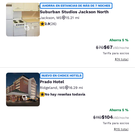
Suburban Studios Jackson North
AHORRA EN ESTANCIAS DE MÁS DE 7 NOCHES
Suburban Studios Jackson North
Jackson
,
MS
15.21 mi
calificación de 2.85 estrellas. Feria. 26 reseñas
2.9
(
26
)
6
Ahorra 5 %
$67
Precio tachado:
Precio con des
$70
USD
/noche
Tarifa para socios
Ver detalles 
$74
total
Prado Hotel
NUEVO EN CHOICE HOTELS
Prado Hotel
Ridgeland
,
MS
16.29 mi
No hay reseñas todavía
No hay reseñas todavía
39
Ahorra 5 %
$104
Precio tachado:
Precio con desc
$110
USD
/noche
Tarifa para socios
Ver detalles d
$115
total