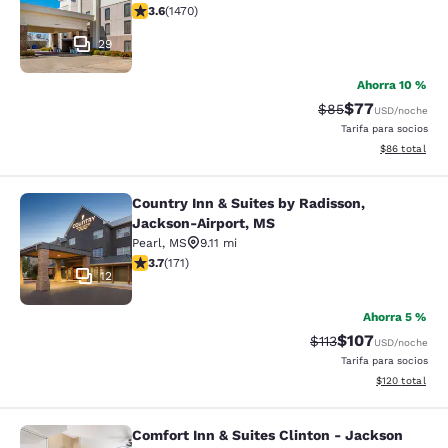
calificación de 3.64 estrellas. Bueno. 1470 reseñas
3.6
(
1470
)
29
Ahorra 10 %
$77
Precio tachado:
Precio con des
$85
USD
/noche
Tarifa para socios
Ver detalles d
$86
total
Country Inn & Suites by Radisson,
Country Inn & Suites by Radisson, 
Jackson-Airport, MS
Pearl
,
MS
9.11 mi
calificación de 3.68 estrellas. Bueno. 171 reseñas
3.7
(
171
)
12
Ahorra 5 %
$107
Precio tachado:
Precio con desc
$113
USD
/noche
Tarifa para socios
Ver detalles d
$120
total
Comfort Inn & Suites Clinton - Jackson
Comfort Inn & Suites Clinton - Jac