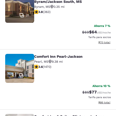
Byram/Jackson South, MS
Byram
,
MS
0.35 mi
calificación de 3.75 estrellas. Bueno. 363 reseñas
3.8
(
363
)
21
Ahorra 7 %
$64
Precio tachado:
Precio con des
$69
USD
/noche
Tarifa para socios
Ver detalles d
$70
total
Comfort Inn Pearl-Jackson
Comfort Inn Pearl-Jackson
Pearl
,
MS
9.38 mi
calificación de 3.64 estrellas. Bueno. 1470 reseñas
3.6
(
1470
)
29
Ahorra 10 %
$77
Precio tachado:
Precio con des
$85
USD
/noche
Tarifa para socios
Ver detalles d
$86
total