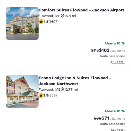
Comfort Suites Flowood - Jackson Airport
Comfort Suites Flowood - Jackson A
Flowood
,
MS
15.8 mi
calificación de 4.49 estrellas. Excelente. 1607 reseñas
4.5
(
1607
)
35
Ahorra 10 %
$103
Precio tachado:
Precio con desc
$115
USD
/noche
Tarifa para socios
Ver detalles d
$116
total
Econo Lodge Inn & Suites Flowood -
Econo Lodge Inn & Suites Flowood 
Jackson Northwest
Flowood
,
MS
12.77 mi
calificación de 3.94 estrellas. Bueno. 858 reseñas
3.9
(
858
)
34
Ahorra 10 %
$71
Precio tachado:
Precio con de
$79
USD
/noche
Tarifa para socios
Ver detalles d
$80
total