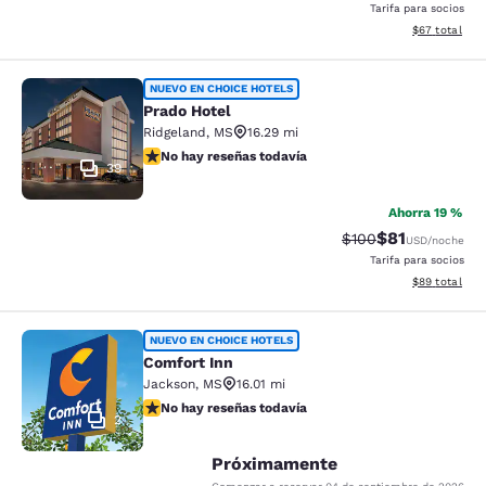
Tarifa para socios
Ver detalles d
$67
total
Prado Hotel
NUEVO EN CHOICE HOTELS
Prado Hotel
Ridgeland
,
MS
16.29 mi
No hay reseñas todavía
No hay reseñas todavía
39
Ahorra 19 %
$81
Precio tachado:
Precio con de
$100
USD
/noche
Tarifa para socios
Ver detalles d
$89
total
Comfort Inn
NUEVO EN CHOICE HOTELS
Comfort Inn
Jackson
,
MS
16.01 mi
No hay reseñas todavía
No hay reseñas todavía
2
Próximamente