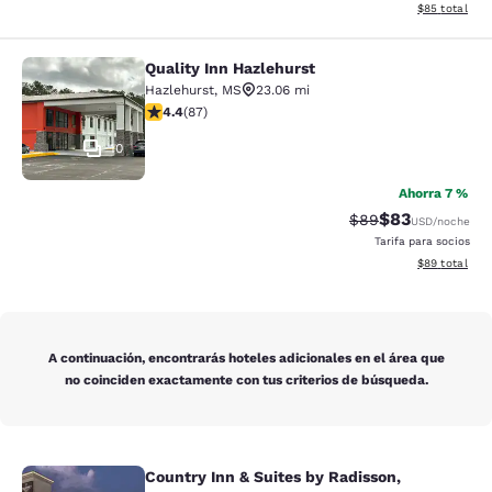
Ver detalles d
$85
total
Quality Inn Hazlehurst
Quality Inn Hazlehurst
Hazlehurst
,
MS
23.06 mi
calificación de 4.4 estrellas. Excelente. 87 reseñas
4.4
(
87
)
10
Ahorra 7 %
$83
Precio tachado:
Precio con des
$89
USD
/noche
Tarifa para socios
Ver detalles d
$89
total
A continuación, encontrarás hoteles adicionales en el área que
no coinciden exactamente con tus criterios de búsqueda.
Country Inn & Suites by Radisson,
Country Inn & Suites by Radisson, 