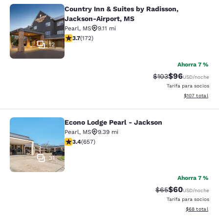
Country Inn & Suites by Radisson,
Country Inn & Suites by Radisson, 
Jackson-Airport, MS
Pearl
,
MS
9.11 mi
calificación de 3.69 estrellas. Bueno. 172 reseñas
3.7
(
172
)
12
Ahorra 7 %
$96
Precio tachado:
Precio con des
$103
USD
/noche
Tarifa para socios
Ver detalles d
$107
total
Econo Lodge Pearl - Jackson
Econo Lodge Pearl - Jackson
Pearl
,
MS
9.39 mi
calificación de 3.36 estrellas. Bueno. 657 reseñas
3.4
(
657
)
31
Ahorra 7 %
$60
Precio tachado:
Precio con des
$65
USD
/noche
Tarifa para socios
Ver detalles d
$68
total