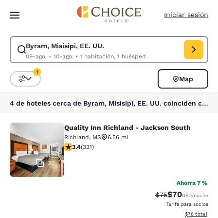
Carga completa
Pasar A Contenido Principal
Iniciar sesión
Byram, Misisipi, EE. UU.
Modificar la búsqueda de Byram, Misisipi, EE. UU.. Fecha de check-in 0
09-ago. - 10-ago.
•
1 habitación, 1 huésped
1
Map
Ordenar y filtrar
1 filtro seleccionado actualmente
4 de hoteles cerca de Byram, Misisipi, EE. UU. coinciden con tus filtros
Quality Inn Richland - Jackson South
Quality Inn Richland - Jackson Sou
Richland
,
MS
6.56 mi
calificación de 3.4 estrellas. Bueno. 331 reseñas
3.4
(
331
)
30
Ahorra 7 %
$70
Precio tachado:
Precio con des
$75
USD
/noche
Tarifa para socios
Ver detalles d
$78
total