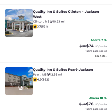
Quality Inn & Suites Clinton - Jackson
Quality Inn & Suites Clinton - Jack
West
Clinton
,
MS
10.23 mi
calificación de 3.72 estrellas. Bueno. 531 reseñas
3.7
(
531
)
31
Ahorra 7 %
$74
Precio tachado:
Precio con des
$80
USD
/noche
Tarifa para socios
Ver detalles d
$82
total
Quality Inn & Suites Pearl-Jackson
Quality Inn & Suites Pearl-Jackson
Pearl
,
MS
12.56 mi
calificación de 4.02 estrellas. Muy bueno. 862 reseñas
4.0
(
862
)
40
Ahorra 10 %
$76
Precio tachado:
Precio con des
$84
USD
/noche
Tarifa para socios