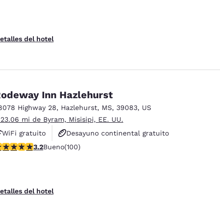
etalles del hotel
odeway Inn Hazlehurst
8078 Highway 28
,
Hazlehurst
,
MS
,
39083
,
US
 23.06 mi de Byram, Misisipi, EE. UU.
WiFi gratuito
Desayuno continental gratuito
alificación de 3.17 estrellas. Bueno. 100 reseñas
3.2
Bueno
(100)
Piscina al aire libre
etalles del hotel