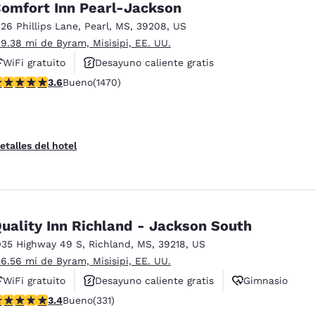
omfort Inn Pearl-Jackson
226 Phillips Lane
,
Pearl
,
MS
,
39208
,
US
 9.38 mi de Byram, Misisipi, EE. UU.
WiFi gratuito
Desayuno caliente gratis
alificación de 3.64 estrellas. Bueno. 1470 reseñas
3.6
Bueno
(1470)
Piscina al aire libre
etalles del hotel
uality Inn Richland - Jackson South
035 Highway 49 S
,
Richland
,
MS
,
39218
,
US
 6.56 mi de Byram, Misisipi, EE. UU.
WiFi gratuito
Desayuno caliente gratis
Gimnasio
alificación de 3.4 estrellas. Bueno. 331 reseñas
3.4
Bueno
(331)