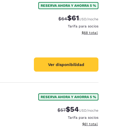
RESERVA AHORA Y AHORRA 5 %
$61
Precio tachado:
Precio con descuento:
$64
USD
/noche
Tarifa para socios
Ver detalles del total estim
$68
total
Ver disponibilidad
RESERVA AHORA Y AHORRA 5 %
$54
Precio tachado:
Precio con descuento:
$57
USD
/noche
d
Tarifa para socios
Ver detalles del total estim
$61
total