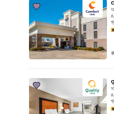
C
1
A
c
D
Q
1
A
c