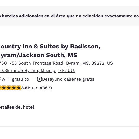
 hoteles adicionales en el área que no coinciden exactamente co
ountry Inn & Suites by Radisson,
yram/Jackson South, MS
760 I-55 South Frontage Road
,
Byram
,
MS
,
39272
,
US
 0.35 mi de Byram, Misisipi, EE. UU.
WiFi gratuito
Desayuno caliente gratis
alificación de 3.75 estrellas. Bueno. 363 reseñas
3.8
Bueno
(363)
Se aceptan mascotas
etalles del hotel