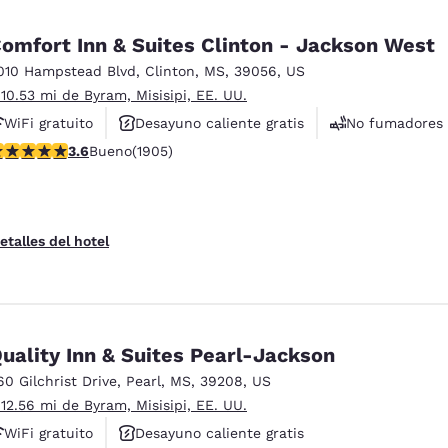
omfort Inn & Suites Clinton - Jackson West
010 Hampstead Blvd
,
Clinton
,
MS
,
39056
,
US
 10.53 mi de Byram, Misisipi, EE. UU.
WiFi gratuito
Desayuno caliente gratis
No fumadores
alificación de 3.58 estrellas. Bueno. 1905 reseñas
3.6
Bueno
(1905)
etalles del hotel
uality Inn & Suites Pearl-Jackson
60 Gilchrist Drive
,
Pearl
,
MS
,
39208
,
US
 12.56 mi de Byram, Misisipi, EE. UU.
WiFi gratuito
Desayuno caliente gratis