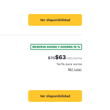
Ver disponibilidad
RESERVA AHORA Y AHORRA 10 %
$63
Precio tachado:
Precio con descuento:
$70
USD
/noche
Tarifa para socios
Ver detalles del total estim
$67
total
Ver disponibilidad