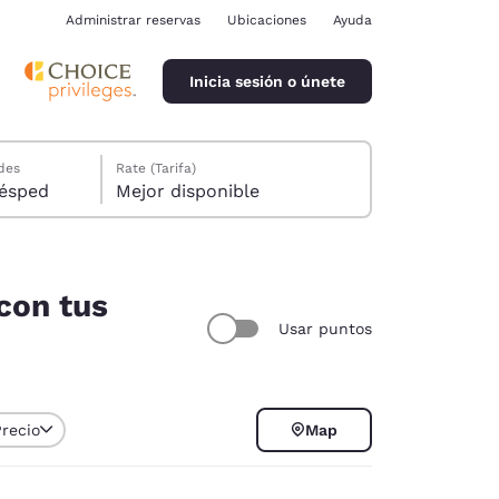
Administrar reservas
Ubicaciones
Ayuda
Inicia sesión o únete
des
Rate (Tarifa)
ión, 1 huésped
Mejor disponible
 con tus
Usar puntos
ina
Precio
Map