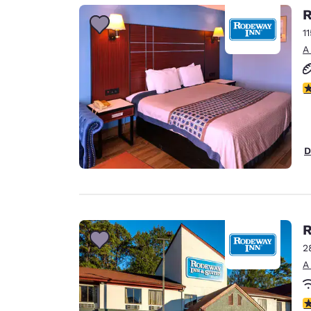
Canada
R
Français
1
Europa
A
Deutschla
Deutsch
c
Spain
English
D
Ireland
English
United Ki
English
R
Asia-Pacífico
2
A
Australia
English
c