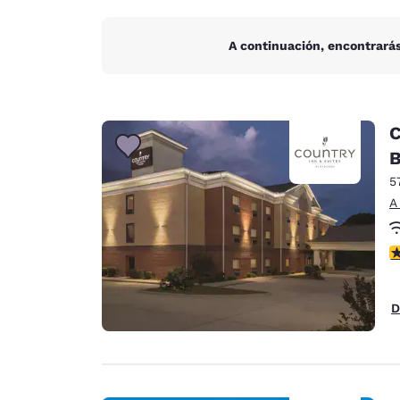
A continuación, encontrarás
C
B
5
A
c
D