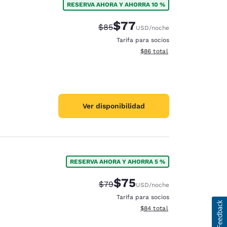
RESERVA AHORA Y AHORRA 10 %
$77
Precio tachado:
Precio con descuento:
$85
USD
/noche
Tarifa para socios
Ver detalles del total estim
$86
total
Ver disponibilidad
RESERVA AHORA Y AHORRA 5 %
$75
Precio tachado:
Precio con descuento:
$79
USD
/noche
Tarifa para socios
Ver detalles del total estim
$84
total