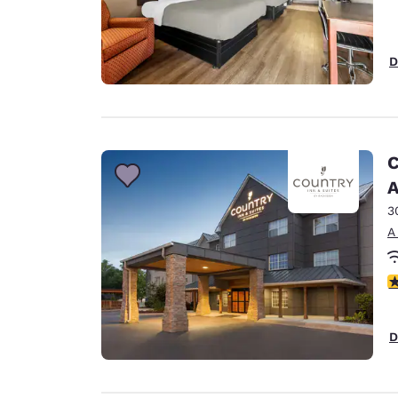
D
C
A
3
A
c
D