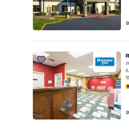
D
R
2
A
c
D