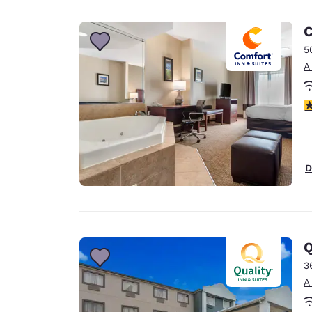
C
5
A
c
D
Q
3
A