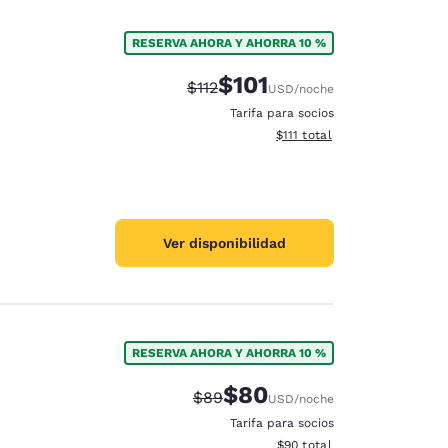
RESERVA AHORA Y AHORRA 10 %
$101
Precio tachado:
Precio con descuento:
$112
USD
/noche
Tarifa para socios
Ver detalles del total estima
$111
total
Ver disponibilidad
RESERVA AHORA Y AHORRA 10 %
$80
Precio tachado:
Precio con descuento:
$89
USD
/noche
Tarifa para socios
Ver detalles del total estim
$90
total