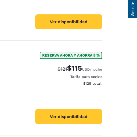
Ver disponibilidad
RESERVA AHORA Y AHORRA 5 %
$115
Precio tachado:
Precio con descuento:
$121
USD
/noche
Tarifa para socios
Ver detalles del total estima
$129
total
Ver disponibilidad