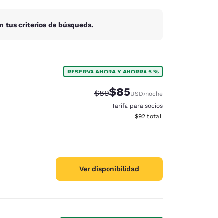
n tus criterios de búsqueda.
RESERVA AHORA Y AHORRA 5 %
$85
Precio tachado:
Precio con descuento:
$89
USD
/noche
Tarifa para socios
Ver detalles del total estim
$92
total
Ver disponibilidad