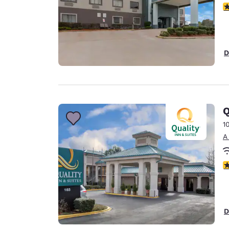
c
D
Q
1
A
c
D