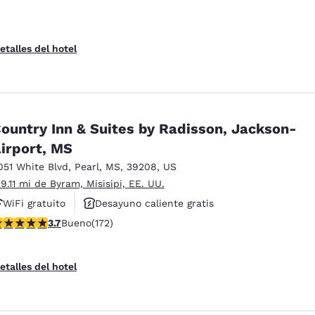
etalles del hotel
ountry Inn & Suites by Radisson, Jackson-
irport, MS
051 White Blvd
,
Pearl
,
MS
,
39208
,
US
 9.11 mi de Byram, Misisipi, EE. UU.
WiFi gratuito
Desayuno caliente gratis
alificación de 3.69 estrellas. Bueno. 172 reseñas
3.7
Bueno
(172)
Se aceptan mascotas
etalles del hotel