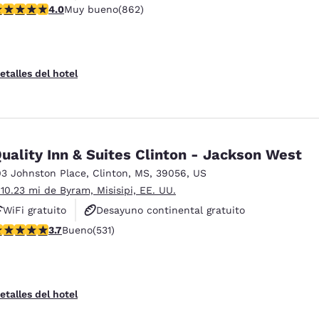
alificación de 4.02 estrellas. Muy bueno. 862 reseñas
4.0
Muy bueno
(862)
Piscina al aire libre
etalles del hotel
uality Inn & Suites Clinton - Jackson West
03 Johnston Place
,
Clinton
,
MS
,
39056
,
US
 10.23 mi de Byram, Misisipi, EE. UU.
WiFi gratuito
Desayuno continental gratuito
alificación de 3.72 estrellas. Bueno. 531 reseñas
3.7
Bueno
(531)
Desayuno caliente gratis
etalles del hotel