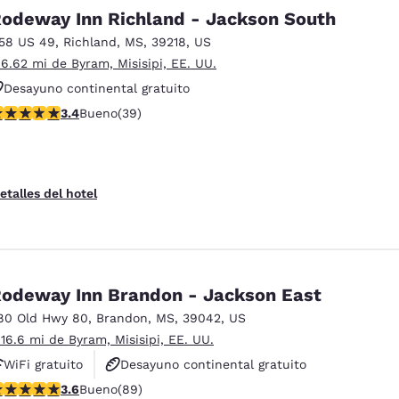
México
Mexico
odeway Inn Richland - Jackson South
Español
English
158 US 49
,
Richland
,
MS
,
39218
,
US
 6.62 mi de Byram, Misisipi, EE. UU.
nd
Germany
España
Desayuno continental gratuito
English
Español
alificación de 3.44 estrellas. Bueno. 39 reseñas
3.4
Bueno
(39)
France
France
Français
English
etalles del hotel
Italia
Italy
Italiano
English
ngdom
odeway Inn Brandon - Jackson East
80 Old Hwy 80
,
Brandon
,
MS
,
39042
,
US
 16.6 mi de Byram, Misisipi, EE. UU.
India
New Zealan
English
English
WiFi gratuito
Desayuno continental gratuito
alificación de 3.56 estrellas. Bueno. 89 reseñas
3.6
Bueno
(89)
Se aceptan mascotas