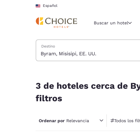
Carga completa
Pasar A Contenido Principal
Español
Buscar un hotel
Buscar hoteles
Destino
Región y ubicac
Estados Un
Español
3 de hoteles cerca de Byram, Misisipi, EE. UU. co
Selecciona t
3 de hoteles cerca de By
América
filtros
United Sta
English
Ordenar por
Relevancia
Todos los fil
América L
1 fil
Português