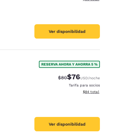
Ver disponibilidad
RESERVA AHORA Y AHORRA 5 %
$76
Precio tachado:
Precio con descuento:
$80
USD
/noche
Tarifa para socios
Ver detalles del total estim
$84
total
Ver disponibilidad