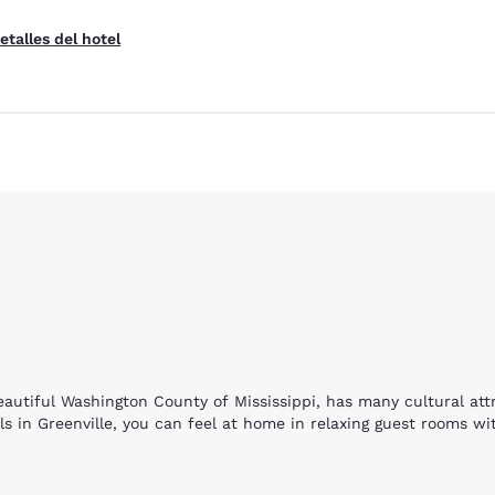
etalles del hotel
beautiful Washington County of Mississippi, has many cultural at
 in Greenville, you can feel at home in relaxing guest rooms wit
e hotels. Enjoy facilities for overnight camping, RV’s, ATV trails