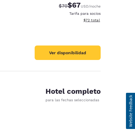
$67
Precio tachado:
Precio con descuento:
$70
USD
/noche
Tarifa para socios
Ver detalles del total estim
$72
total
Ver disponibilidad
Hotel completo
para las fechas seleccionadas