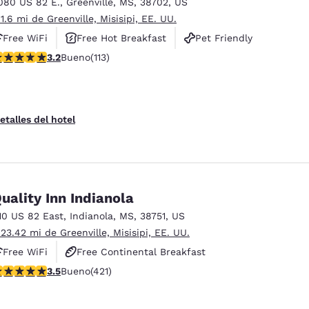
080 US 82 E.
,
Greenville
,
MS
,
38702
,
US
 1.6 mi de Greenville, Misisipi, EE. UU.
Free WiFi
Free Hot Breakfast
Pet Friendly
alificación de 3.24 estrellas. Bueno. 113 reseñas
3.2
Bueno
(113)
etalles del hotel
uality Inn Indianola
10 US 82 East
,
Indianola
,
MS
,
38751
,
US
 23.42 mi de Greenville, Misisipi, EE. UU.
Free WiFi
Free Continental Breakfast
alificación de 3.53 estrellas. Bueno. 421 reseñas
3.5
Bueno
(421)
Free Hot Breakfast