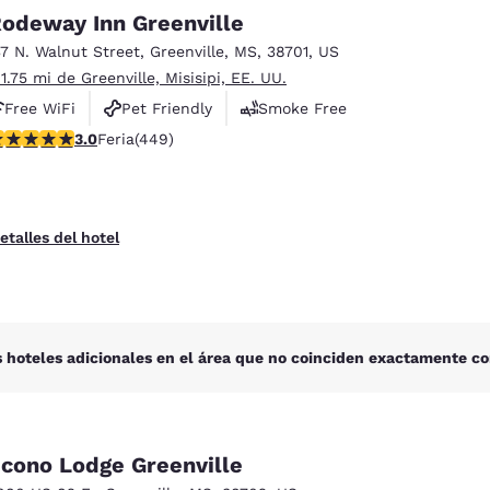
México
Mexico
odeway Inn Greenville
Español
English
37 N. Walnut Street
,
Greenville
,
MS
,
38701
,
US
 1.75 mi de Greenville, Misisipi, EE. UU.
nd
Germany
España
Free WiFi
Pet Friendly
Smoke Free
English
Español
alificación de 2.96 estrellas. Feria. 449 reseñas
3.0
Feria
(449)
France
France
Français
English
etalles del hotel
Italia
Italy
Italiano
English
ngdom
 hoteles adicionales en el área que no coinciden exactamente co
India
New Zealan
English
English
cono Lodge Greenville