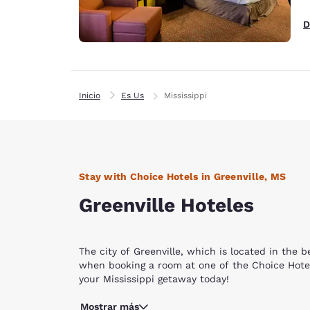
D
Inicio
Es Us
Mississippi
Stay with Choice Hotels in Greenville, MS
Greenville Hoteles
The city of Greenville, which is located in the 
when booking a room at one of the Choice Hotels
your Mississippi getaway today!
Find excitement and fun all around our Greenvill
Mostrar más