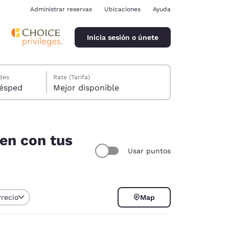
Administrar reservas
Ubicaciones
Ayuda
Inicia sesión o únete
des
Rate (Tarifa)
ión, 1 huésped
Mejor disponible
den con tus
Usar puntos
ina
Precio
Map