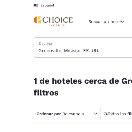
Carga completa
Pasar A Contenido Principal
Español
Buscar un hotel
Buscar hoteles
Destino
Región y ubicac
Estados Un
Español
1 de hoteles cerca de Greenville, Misisipi, EE. UU
Selecciona t
1 de hoteles cerca de Gr
América
filtros
United Sta
English
Ordenar por
Relevancia
Todos los fil
América L
1 fil
Português