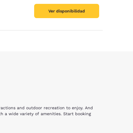
Ver disponibilidad
tractions and outdoor recreation to enjoy. And
h a wide variety of amenities. Start booking
 and picnicking at the popular Warfield Point