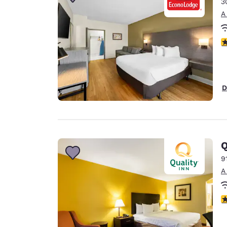
3
A
c
D
Q
9
A
c