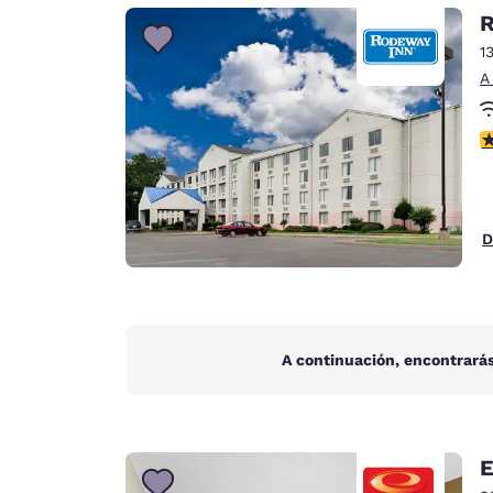
Canada
R
Français
1
Europa
A
Deutschla
Deutsch
c
Spain
English
D
Ireland
English
United Ki
English
A continuación, encontrarás
Asia-Pacífico
Australia
English
E