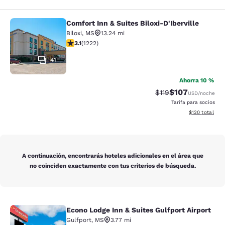
Comfort Inn & Suites Biloxi-D'Iberville
Comfort Inn & Suites Biloxi-D'Ibervil
Biloxi
,
MS
13.24 mi
calificación de 3.12 estrellas. Bueno. 1222 reseñas
3.1
(
1222
)
41
Ahorra 10 %
$107
Precio tachado:
Precio con desc
$119
USD
/noche
Tarifa para socios
Ver detalles d
$120
total
A continuación, encontrarás hoteles adicionales en el área que
no coinciden exactamente con tus criterios de búsqueda.
Econo Lodge Inn & Suites Gulfport Airport
Econo Lodge Inn & Suites Gulfport A
Gulfport
,
MS
3.77 mi