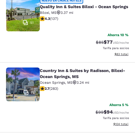
Quality Inn & Suites Biloxi - Ocean 
NUEVO EN CHOICE HOTELS
Quality Inn & Suites Biloxi - Ocean Springs
Biloxi
,
MS
3.37 mi
calificación de 4.25 estrellas. Excelente. 137 reseñas
4.3
(
137
)
51
Ahorra 10 %
$77
Precio tachado:
Precio con des
$85
USD
/noche
Tarifa para socios
Ver detalles d
$83
total
Country Inn & Suites by Radisson, Biloxi-
Country Inn & Suites by Radisson, B
Ocean Springs, MS
Ocean Springs
,
MS
3.24 mi
calificación de 2.71 estrellas. Feria. 283 reseñas
2.7
(
283
)
11
Ahorra 5 %
$94
Precio tachado:
Precio con des
$99
USD
/noche
Tarifa para socios
Ver detalles d
$104
total