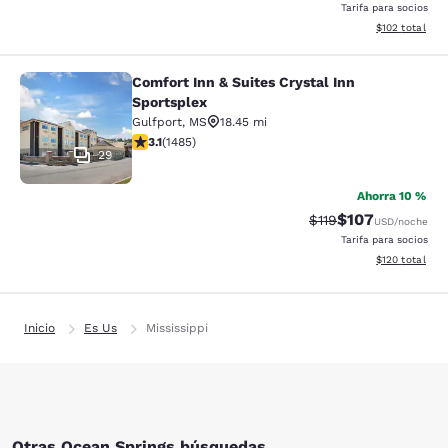
Tarifa para socios
Ver detalles d
$102
total
Comfort Inn & Suites Crystal Inn
Comfort Inn & Suites Crystal Inn Sp
Sportsplex
Gulfport
,
MS
18.45 mi
calificación de 3.15 estrellas. Bueno. 1485 reseñas
3.1
(
1485
)
29
Ahorra 10 %
$107
Precio tachado:
Precio con desc
$119
USD
/noche
Tarifa para socios
Ver detalles d
$120
total
Inicio
Es Us
Mississippi
Otras Ocean Springs búsquedas