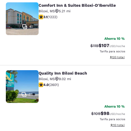
Comfort Inn & Suites Biloxi-D'Iberville
Comfort Inn & Suites Biloxi-D'Ibervil
Biloxi
,
MS
5.21 mi
calificación de 3.12 estrellas. Bueno. 1222 reseñas
3.1
(
1222
)
41
Ahorra 10 %
$107
Precio tachado:
Precio con desc
$119
USD
/noche
Tarifa para socios
Ver detalles d
$120
total
Quality Inn Biloxi Beach
Quality Inn Biloxi Beach
Biloxi
,
MS
9.02 mi
calificación de 3.95 estrellas. Bueno. 2601 reseñas
4.0
(
2601
)
36
Ahorra 10 %
$98
Precio tachado:
Precio con des
$109
USD
/noche
Tarifa para socios
Ver detalles d
$110
total