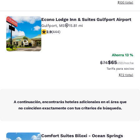
Ver detalles d
$100
total
Econo Lodge Inn & Suites Gulfport Airport
Econo Lodge Inn & Suites Gulfport A
Gulfport
,
MS
15.81 mi
calificación de 2.9 estrellas. Feria. 444 reseñas
2.9
(
444
)
20
Ahorra 13 %
$65
Precio tachado:
Precio con des
$74
USD
/noche
Tarifa para socios
Ver detalles d
$72
total
A continuación, encontrarás hoteles adicionales en el área que
no coinciden exactamente con tus criterios de búsqueda.
Comfort Suites Biloxi - Ocean Springs
Comfort Suites Biloxi - Ocean Sprin