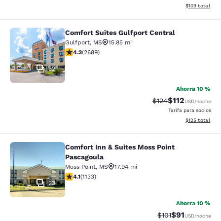
Ver detalles d
$109
total
Comfort Suites Gulfport Central
Comfort Suites Gulfport Central
Gulfport
,
MS
15.85 mi
calificación de 4.15 estrellas. Muy bueno. 2689 reseña
4.2
(
2689
)
32
Ahorra 10 %
$112
Precio tachado:
Precio con des
$124
USD
/noche
Tarifa para socios
Ver detalles d
$125
total
Comfort Inn & Suites Moss Point
Comfort Inn & Suites Moss Point Pa
Pascagoula
Moss Point
,
MS
17.94 mi
calificación de 4.09 estrellas. Muy bueno. 1133 reseña
4.1
(
1133
)
23
Ahorra 10 %
$91
Precio tachado:
Precio con de
$101
USD
/noche