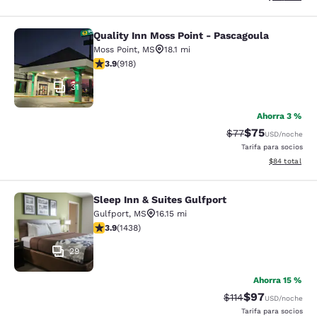
Quality Inn Moss Point - Pascagoula
Quality Inn Moss Point - Pascagoul
Moss Point
,
MS
18.1 mi
calificación de 3.88 estrellas. Bueno. 918 reseñas
3.9
(
918
)
31
Ahorra 3 %
$75
Precio tachado:
Precio con des
$77
USD
/noche
Tarifa para socios
Ver detalles d
$84
total
Sleep Inn & Suites Gulfport
Sleep Inn & Suites Gulfport
Gulfport
,
MS
16.15 mi
calificación de 3.85 estrellas. Bueno. 1438 reseñas
3.9
(
1438
)
29
Ahorra 15 %
$97
Precio tachado:
Precio con des
$114
USD
/noche
Tarifa para socios