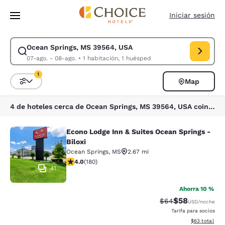
Carga completa
Pasar A Contenido Principal
Iniciar sesión
Ocean Springs, MS 39564, USA
Modificar la búsqueda de Ocean Springs, MS 39564, USA. Fecha de chec
07-ago. - 08-ago.
•
1 habitación, 1 huésped
1
Map
Ordenar y filtrar
1 filtro seleccionado actualmente
4 de hoteles cerca de Ocean Springs, MS 39564, USA coinciden con tus filtros
Econo Lodge Inn & Suites Ocean Springs -
Econo Lodge Inn & Suites Ocean Spri
Biloxi
Ocean Springs
,
MS
2.67 mi
calificación de 4.03 estrellas. Muy bueno. 180 reseñas
4.0
(
180
)
41
Ahorra 10 %
$58
Precio tachado:
Precio con des
$64
USD
/noche
Tarifa para socios
Ver detalles d
$63
total