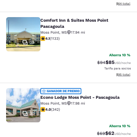
Ver detalles d
$64
total
Comfort Inn & Suites Moss Point
Comfort Inn & Suites Moss Point Pa
Pascagoula
Moss Point
,
MS
17.94 mi
calificación de 4.09 estrellas. Muy bueno. 1133 reseña
4.1
(
1133
)
23
Ahorra 10 %
$85
Precio tachado:
Precio con des
$94
USD
/noche
Tarifa para socios
Ver detalles d
$95
total
Econo Lodge Moss Point - Pascagou
GANADOR DE PREMIO
Econo Lodge Moss Point - Pascagoula
Moss Point
,
MS
17.98 mi
calificación de 4.05 estrellas. Muy bueno. 342 reseñas
4.0
(
342
)
30
Ahorra 10 %
$62
Precio tachado:
Precio con des
$69
USD
/noche