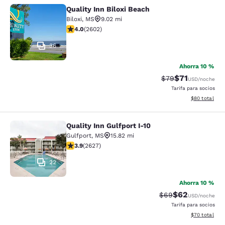
Quality Inn Biloxi Beach
Quality Inn Biloxi Beach
Biloxi
,
MS
9.02 mi
calificación de 3.95 estrellas. Bueno. 2602 reseñas
4.0
(
2602
)
36
Ahorra 10 %
$71
Precio tachado:
Precio con de
$79
USD
/noche
Tarifa para socios
Ver detalles d
$80
total
Quality Inn Gulfport I-10
Quality Inn Gulfport I-10
Gulfport
,
MS
15.82 mi
calificación de 3.93 estrellas. Bueno. 2627 reseñas
3.9
(
2627
)
22
Ahorra 10 %
$62
Precio tachado:
Precio con des
$69
USD
/noche
Tarifa para socios
Ver detalles d
$70
total