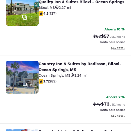
Quality Inn & Suites Biloxi - Ocean Springs
Biloxi
,
MS
3.37 mi
calificación de 4.25 estrellas. Excelente. 137 reseñas
4.3
(
137
)
51
Ahorra 10 %
$57
Precio tachado:
Precio con des
$63
USD
/noche
Tarifa para socios
Ver detalles d
$62
total
Country Inn & Suites by Radisson, Biloxi-
Country Inn & Suites by Radisson, B
Ocean Springs, MS
Ocean Springs
,
MS
3.24 mi
calificación de 2.71 estrellas. Feria. 283 reseñas
2.7
(
283
)
11
Ahorra 7 %
$73
Precio tachado:
Precio con des
$79
USD
/noche
Tarifa para socios
Ver detalles d
$82
total