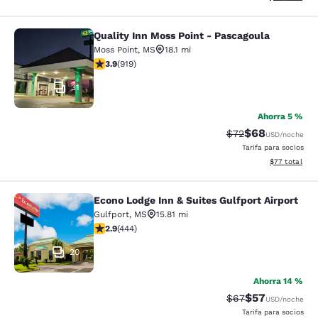
Quality Inn Moss Point - Pascagoula
Quality Inn Moss Point - Pascagoul
Moss Point
,
MS
18.1 mi
calificación de 3.88 estrellas. Bueno. 919 reseñas
3.9
(
919
)
31
Ahorra 5 %
$68
Precio tachado:
Precio con des
$72
USD
/noche
Tarifa para socios
Ver detalles d
$77
total
Econo Lodge Inn & Suites Gulfport Airport
Econo Lodge Inn & Suites Gulfport A
Gulfport
,
MS
15.81 mi
calificación de 2.9 estrellas. Feria. 444 reseñas
2.9
(
444
)
20
Ahorra 14 %
$57
Precio tachado:
Precio con des
$67
USD
/noche
Tarifa para socios