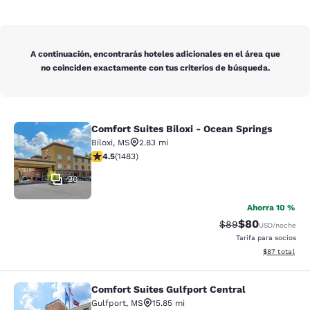
A continuación, encontrarás hoteles adicionales en el área que
no coinciden exactamente con tus criterios de búsqueda.
Comfort Suites Biloxi - Ocean Springs
Comfort Suites Biloxi - Ocean Sprin
Biloxi
,
MS
2.83 mi
calificación de 4.45 estrellas. Excelente. 1483 reseñas
4.5
(
1483
)
20
Ahorra 10 %
$80
Precio tachado:
Precio con des
$89
USD
/noche
Tarifa para socios
Ver detalles d
$87
total
Comfort Suites Gulfport Central
Comfort Suites Gulfport Central
Gulfport
,
MS
15.85 mi