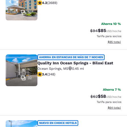
calificación de 4.15 estrellas. Muy bueno. 2689 reseña
4.2
(
2689
)
32
Ahorra 10 %
$85
Precio tachado:
Precio con des
$94
USD
/noche
Tarifa para socios
Ver detalles d
$95
total
Quality Inn Ocean Springs - Biloxi E
AHORRA EN ESTANCIAS DE MÁS DE 7 NOCHES
Quality Inn Ocean Springs - Biloxi East
Ocean Springs
,
MS
0.45 mi
calificación de 3.41 estrellas. Bueno. 248 reseñas
3.4
(
248
)
32
Ahorra 7 %
$58
Precio tachado:
Precio con des
$62
USD
/noche
Tarifa para socios
Ver detalles d
$64
total
Quality Inn & Suites Biloxi - Ocean 
NUEVO EN CHOICE HOTELS