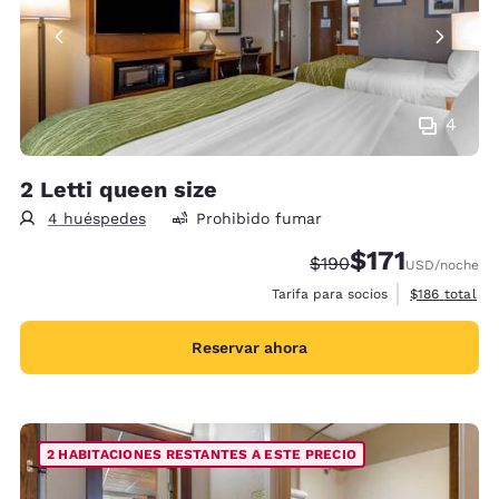
4
2 Letti queen size
4 huéspedes
Prohibido fumar
$171
Precio tachado:
Precio con descu
$190
USD
/noche
Ver detalles 
Tarifa para socios
$186
total
Reservar ahora
2 HABITACIONES RESTANTES A ESTE PRECIO