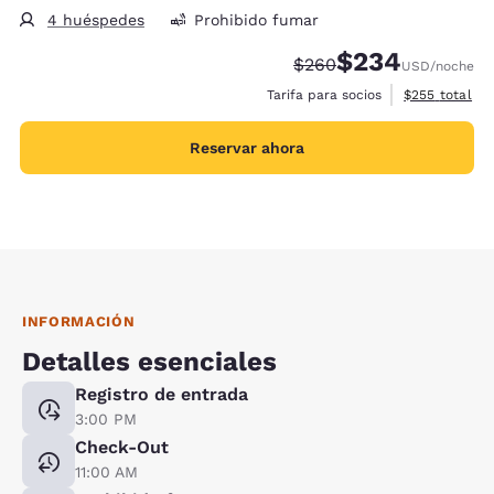
4 huéspedes
Prohibido fumar
$234
Precio tachado:
Precio con descue
$260
USD
/noche
Ver detalles 
Tarifa para socios
$255
total
Reservar ahora
INFORMACIÓN
Detalles esenciales
Registro de entrada
3:00 PM
Check-Out
11:00 AM