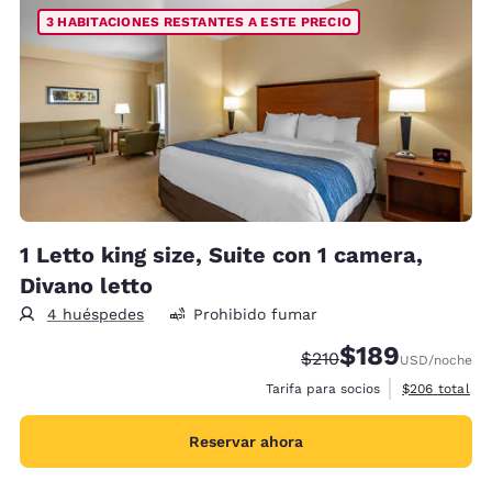
3 HABITACIONES RESTANTES A ESTE PRECIO
1 Letto king size, Suite con 1 camera,
Divano letto
4 huéspedes
Prohibido fumar
$189
Precio tachado:
Precio con descu
$210
USD
/noche
Ver detalles 
Tarifa para socios
$206
total
Reservar ahora