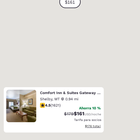
Comfort Inn & Suites Gateway to Glacier National Park
Shelby
,
MT
0.94 mi
calificación de 4.47 estrellas. Excelente. 1621 reseñas
4.5
(
1621
)
Ahorra 10 %
$161
Precio tachado:
Precio con descuento:
$179
USD
/noche
Tarifa para socios
Ver detalles del total estimado
$176
total