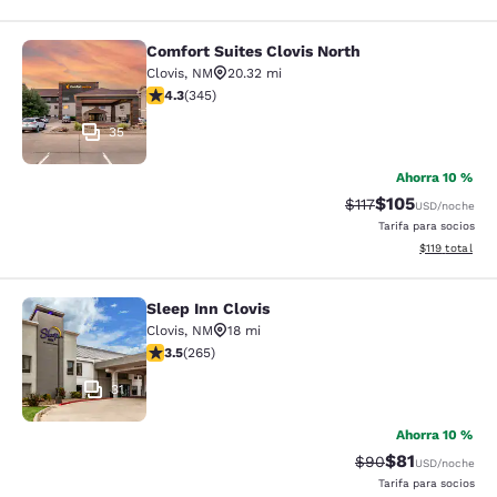
Comfort Suites Clovis North
Comfort Suites Clovis North
Clovis
,
NM
20.32 mi
calificación de 4.34 estrellas. Excelente. 345 reseñas
4.3
(
345
)
35
Ahorra 10 %
$105
Precio tachado:
Precio con desc
$117
USD
/noche
Tarifa para socios
Ver detalles d
$119
total
Sleep Inn Clovis
Sleep Inn Clovis
Clovis
,
NM
18 mi
calificación de 3.54 estrellas. Bueno. 265 reseñas
3.5
(
265
)
31
Ahorra 10 %
$81
Precio tachado:
Precio con de
$90
USD
/noche
Tarifa para socios