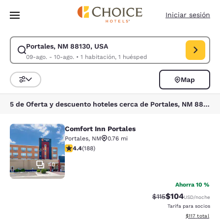
Carga completa
Pasar A Contenido Principal
Iniciar sesión
Portales, NM 88130, USA
Modificar la búsqueda de Portales, NM 88130, USA. Fecha de check-in 0
09-ago. - 10-ago.
•
1 habitación, 1 huésped
Map
Ordenar y filtrar
5 de Oferta y descuento hoteles cerca de Portales, NM 88130, USA
Comfort Inn Portales
Comfort Inn Portales
Portales
,
NM
0.76 mi
calificación de 4.43 estrellas. Excelente. 188 reseñas
4.4
(
188
)
40
Ahorra 10 %
$104
Precio tachado:
Precio con desc
$115
USD
/noche
Tarifa para socios
Ver detalles d
$117
total