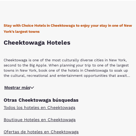
Stay with Choice Hotels in Cheektowaga to enjoy your stay in one of New
York’s largest towns
Cheektowaga Hoteles
Cheektowaga is one of the most culturally diverse cities in New York,
second to the Big Apple. When planning your trip to one of the largest
towns in New York, book one of the hotels in Cheektowaga to soak up
the cultural, recreational and entertainment opportunities that await
you! When you book with Choice Hotels in Cheektowaga you can easily
The city’s name, Cheektowaga, is derived from an Erie-Seneca Indian
hop on a train to the nearest attraction or take a stroll downtown.
Mostrar más
word meaning, “land of the crabapple,” referring to the many apple-like
fruits growing on the numerous Hawthorn trees in the area. This rural
Otras Cheektowaga búsquedas
farming community turned into a factory-lined town in the 1950s and
now has a number of outlets and recreational opportunities. The
Todos los hoteles en Cheektowaga
Buffalo Philharmonic Orchestra and the Cheektowaga Community
Symphony Orchestra have highly regarded performances but if nature is
Boutique Hoteles en Cheektowaga
more your style, Cheektowaga has something for you too! The New York
State Reinstein Woods Nature Preserve and Environmental Education
Ofertas de hoteles en Cheektowaga
Center is a unique 292-acre complex of wetlands and forests with a