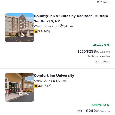
Ver detalles d
$231
total
Country Inn & Suites by Radisson, Buffalo
Country Inn & Suites by Radisson, B
South I-90, NY
West Seneca
,
NY
5.45 mi
calificación de 3.64 estrellas. Bueno. 342 reseñas
3.6
(
342
)
17
Ahorra 5 %
$238
Precio tachado:
Precio con desc
$250
USD
/noche
Tarifa para socios
Ver detalles de
$270
total
Comfort Inn University
Comfort Inn University
Amherst
,
NY
6.07 mi
calificación de 3.88 estrellas. Bueno. 1848 reseñas
3.9
(
1848
)
24
Ahorra 10 %
$242
Precio tachado:
Precio con desc
$269
USD
/noche