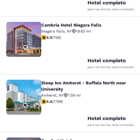
Hotel completo
para las fechas seleccionadas
Cambria Hotel Niagara Falls
Cambria Hotel Niagara Falls
Niagara Falls
,
NY
19.63 mi
calificación de 4.26 estrellas. Excelente. 758 reseñas
4.3
(
758
)
56
Hotel completo
para las fechas seleccionadas
Sleep Inn Amherst - Buffalo North near
Sleep Inn Amherst - Buffalo North n
University
Amherst
,
NY
7.59 mi
calificación de 4.38 estrellas. Excelente. 1799 reseñas
4.4
(
1799
)
30
Hotel completo
para las fechas seleccionadas