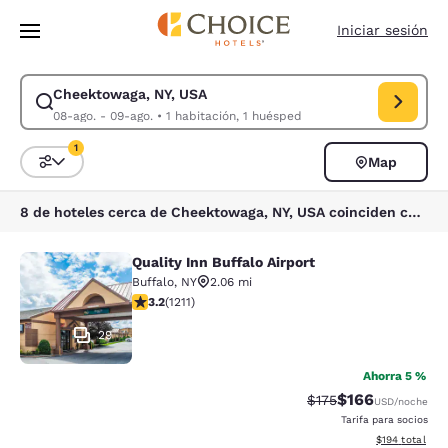
Carga completa
Pasar A Contenido Principal
Iniciar sesión
Cheektowaga, NY, USA
Modificar la búsqueda de Cheektowaga, NY, USA. Fecha de check-in 08-
08-ago. - 09-ago.
•
1 habitación, 1 huésped
1
Map
Ordenar y filtrar
1 filtro seleccionado actualmente
8 de hoteles cerca de Cheektowaga, NY, USA coinciden con tus filtros
Quality Inn Buffalo Airport
Quality Inn Buffalo Airport
Buffalo
,
NY
2.06 mi
calificación de 3.2 estrellas. Bueno. 1211 reseñas
3.2
(
1211
)
29
Ahorra 5 %
$166
Precio tachado:
Precio con desc
$175
USD
/noche
Tarifa para socios
Ver detalles d
$194
total