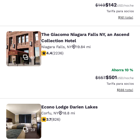
$142
Precio tachado:
Precio con desc
$149
USD
/noche
Tarifa para socios
Ver detalles d
$161
total
The Giacomo Niagara Falls NY, an Ascend
The Giacomo Niagara Falls NY, an A
Collection Hotel
Niagara Falls
,
NY
19.84 mi
calificación de 4.37 estrellas. Excelente. 2236 reseña
4.4
(
2236
)
69
Ahorra 10 %
$501
Precio tachado:
Precio con desc
$557
USD
/noche
Tarifa para socios
Ver detalles de
$566
total
Econo Lodge Darien Lakes
Econo Lodge Darien Lakes
Corfu
,
NY
18.8 mi
calificación de 3.69 estrellas. Bueno. 826 reseñas
3.7
(
826
)
39