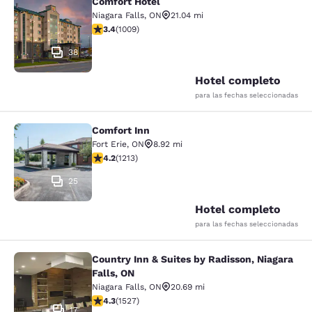
Comfort Hotel
Comfort Hotel
Niagara Falls
,
ON
21.04 mi
calificación de 3.4 estrellas. Bueno. 1009 reseñas
3.4
(
1009
)
38
Hotel completo
para las fechas seleccionadas
Comfort Inn
Comfort Inn
Fort Erie
,
ON
8.92 mi
calificación de 4.16 estrellas. Muy bueno. 1213 reseñas
4.2
(
1213
)
25
Hotel completo
para las fechas seleccionadas
Country Inn & Suites by Radisson, Niagara
Country Inn & Suites by Radisson, N
Falls, ON
Niagara Falls
,
ON
20.69 mi
calificación de 4.32 estrellas. Excelente. 1527 reseñas
4.3
(
1527
)
17