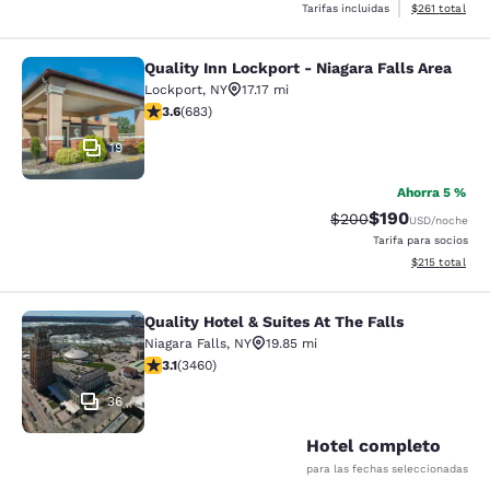
Ver detalles d
Tarifas incluidas
$261
total
Quality Inn Lockport - Niagara Falls Area
Quality Inn Lockport - Niagara Falls
Lockport
,
NY
17.17 mi
calificación de 3.59 estrellas. Bueno. 683 reseñas
3.6
(
683
)
19
Ahorra 5 %
$190
Precio tachado:
Precio con desc
$200
USD
/noche
Tarifa para socios
Ver detalles d
$215
total
Quality Hotel & Suites At The Falls
Quality Hotel & Suites At The Falls
Niagara Falls
,
NY
19.85 mi
calificación de 3.13 estrellas. Bueno. 3460 reseñas
3.1
(
3460
)
36
Hotel completo
para las fechas seleccionadas