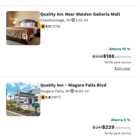
Quality Inn Near Walden Galleria Mall
Quality Inn Near Walden Galleria Ma
Cheektowaga
,
NY
3.03 mi
calificación de 4.12 estrellas. Muy bueno. 1378 reseña
4.1
(
1378
)
35
Ahorra 10 %
$188
Precio tachado:
Precio con desc
$209
USD
/noche
Tarifa para socios
Ver detalles de
$220
total
Quality Inn - Niagara Falls Blvd
Quality Inn - Niagara Falls Blvd
Niagara Falls
,
NY
16.83 mi
calificación de 2.8 estrellas. Feria. 1917 reseñas
2.8
(
1917
)
30
Ahorra 5 %
$229
Precio tachado:
Precio con desc
$241
USD
/noche
Tarifa para socios