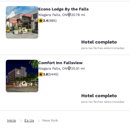
Econo Lodge By the Falls
Econo Lodge By the Falls
Niagara Falls
,
ON
20.76 mi
calificación de 3.37 estrellas. Bueno. 985 reseñas
3.4
(
985
)
17
Hotel completo
para las fechas seleccionadas
Comfort Inn Fallsview
Comfort Inn Fallsview
Niagara Falls
,
ON
20.51 mi
calificación de 3.63 estrellas. Bueno. 5445 reseñas
3.6
(
5445
)
51
Hotel completo
para las fechas seleccionadas
Inicio
Es Us
New York