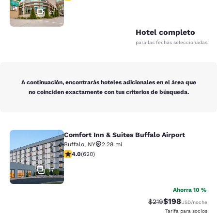
41
Hotel completo
para las fechas seleccionadas
A continuación, encontrarás hoteles adicionales en el área que
no coinciden exactamente con tus criterios de búsqueda.
Comfort Inn & Suites Buffalo Airport
Comfort Inn & Suites Buffalo Airport
Buffalo
,
NY
2.28 mi
calificación de 3.96 estrellas. Bueno. 620 reseñas
4.0
(
620
)
17
Ahorra 10 %
$198
Precio tachado:
Precio con desc
$219
USD
/noche
Tarifa para socios