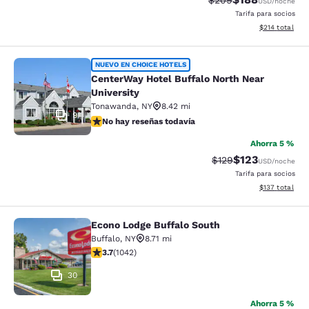
$209
USD
/noche
Tarifa para socios
Ver detalles d
$214
total
CenterWay Hotel Buffalo North Near
NUEVO EN CHOICE HOTELS
CenterWay Hotel Buffalo North Near
University
Tonawanda
,
NY
8.42 mi
9
No hay reseñas todavía
No hay reseñas todavía
Ahorra 5 %
$123
Precio tachado:
Precio con desc
$129
USD
/noche
Tarifa para socios
Ver detalles d
$137
total
Econo Lodge Buffalo South
Econo Lodge Buffalo South
Buffalo
,
NY
8.71 mi
calificación de 3.66 estrellas. Bueno. 1042 reseñas
3.7
(
1042
)
30
Ahorra 5 %