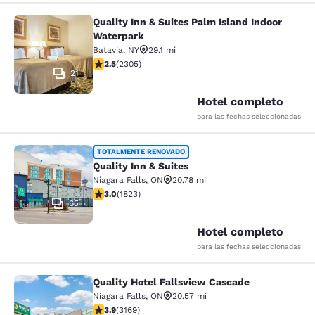
Quality Inn & Suites Palm Island Indoor
Quality Inn & Suites Palm Island In
Waterpark
Batavia
,
NY
29.1 mi
calificación de 2.52 estrellas. Feria. 2305 reseñas
2.5
(
2305
)
21
Hotel completo
para las fechas seleccionadas
Quality Inn & Suites
TOTALMENTE RENOVADO
Quality Inn & Suites
Niagara Falls
,
ON
20.78 mi
calificación de 2.96 estrellas. Feria. 1823 reseñas
3.0
(
1823
)
65
Hotel completo
para las fechas seleccionadas
Quality Hotel Fallsview Cascade
Quality Hotel Fallsview Cascade
Niagara Falls
,
ON
20.57 mi
calificación de 3.9 estrellas. Bueno. 3169 reseñas
3.9
(
3169
)