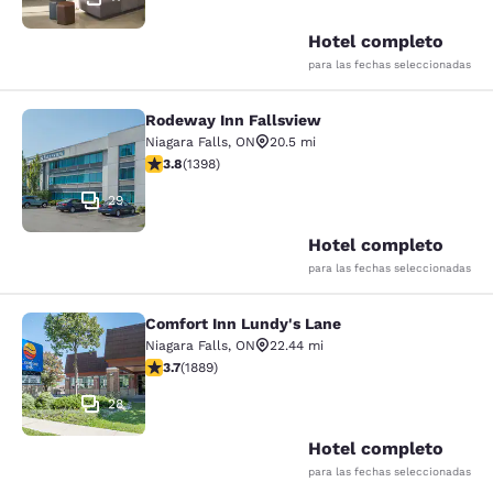
Hotel completo
para las fechas seleccionadas
Rodeway Inn Fallsview
Rodeway Inn Fallsview
Niagara Falls
,
ON
20.5 mi
calificación de 3.84 estrellas. Bueno. 1398 reseñas
3.8
(
1398
)
29
Hotel completo
para las fechas seleccionadas
Comfort Inn Lundy's Lane
Comfort Inn Lundy's Lane
Niagara Falls
,
ON
22.44 mi
calificación de 3.67 estrellas. Bueno. 1889 reseñas
3.7
(
1889
)
28
Hotel completo
para las fechas seleccionadas