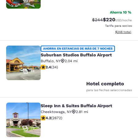
Ahorra 10 %
$220
Precio tachado:
Precio con desc
$244
USD
/noche
Tarifa para socios
Ver detalles de
$248
total
Suburban Studios Buffalo Airport
AHORRA EN ESTANCIAS DE MÁS DE 7 NOCHES
Suburban Studios Buffalo Airport
Buffalo
,
NY
2.04 mi
calificación de 2.35 estrellas. Feria. 34 reseñas
2.4
(
34
)
44
Hotel completo
para las fechas seleccionadas
Sleep Inn & Suites Buffalo Airport
Sleep Inn & Suites Buffalo Airport
Cheektowaga
,
NY
2.81 mi
calificación de 4.19 estrellas. Muy bueno. 2672 reseña
4.2
(
2672
)
29