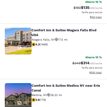
Ahorra 10 %
$135
Precio tachado:
Precio con desc
$150
USD
/noche
Tarifa para socios
Ver detalles d
$150
total
Comfort Inn & Suites Niagara Falls Blvd
Comfort Inn & Suites Niagara Falls 
USA
Niagara Falls
,
NY
17.5 mi
calificación de 4.35 estrellas. Excelente. 1468 reseñas
4.3
(
1468
)
37
Ahorra 10 %
$314
Precio tachado:
Precio con desc
$349
USD
/noche
Tarifa para socios
Ver detalles de
$355
total
Comfort Inn & Suites Medina NY near Erie
Comfort Inn & Suites Medina NY nea
Canal
Medina
,
NY
28.32 mi
calificación de 3.94 estrellas. Bueno. 179 reseñas
3.9
(
179
)
50