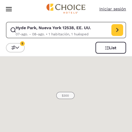
Carga completa
Pasar A Contenido Principal
Iniciar sesión
Hyde Park, Nueva York 12538, EE. UU.
Modificar la búsqueda de Hyde Park, Nueva York 12538, EE. UU.. Fecha 
07-ago. - 08-ago.
•
1 habitación, 1 huésped
5
List
Ordenar y filtrar
5 filtros seleccionados actualmente
0