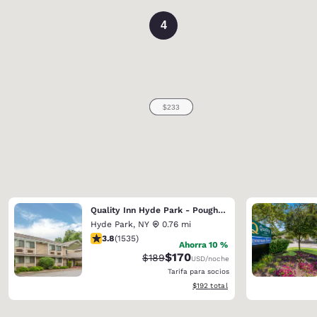
4
Quality Inn Hyde Park - Poughkeepsie North
Hyde Park
,
NY
0.76 mi
calificación de 3.82 estrellas. Bueno. 1535 reseñas
3.8
(
1535
)
Ahorra 10 %
$170
Precio tachado:
Precio con descuento:
$189
USD
/noche
Tarifa para socios
Ver detalles del total estimado
$192
total