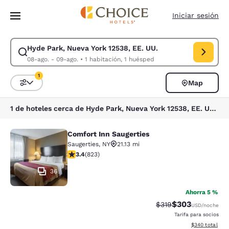
Carga completa
Pasar A Contenido Principal
Iniciar sesión
Hyde Park, Nueva York 12538, EE. UU.
Modificar la búsqueda de Hyde Park, Nueva York 12538, EE. UU.. Fecha 
08-ago. - 09-ago.
•
1 habitación, 1 huésped
1
Map
Ordenar y filtrar
1 filtro seleccionado actualmente
1 de hoteles cerca de Hyde Park, Nueva York 12538, EE. UU. coinciden con tus filtros
Comfort Inn Saugerties
Comfort Inn Saugerties
Saugerties
,
NY
21.13 mi
calificación de 3.43 estrellas. Bueno. 823 reseñas
3.4
(
823
)
36
Ahorra 5 %
$303
Precio tachado:
Precio con desc
$319
USD
/noche
Tarifa para socios
Ver detalles de
$340
total