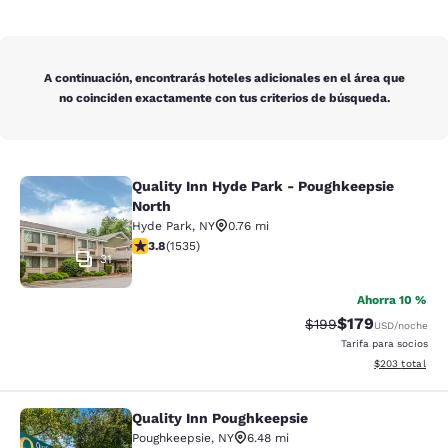
A continuación, encontrarás hoteles adicionales en el área que
no coinciden exactamente con tus criterios de búsqueda.
Quality Inn Hyde Park - Poughkeepsie
Quality Inn Hyde Park - Poughkeeps
North
Hyde Park
,
NY
0.76 mi
calificación de 3.82 estrellas. Bueno. 1535 reseñas
3.8
(
1535
)
31
Ahorra 10 %
$179
Precio tachado:
Precio con desc
$199
USD
/noche
Tarifa para socios
Ver detalles de
$203
total
Quality Inn Poughkeepsie
Quality Inn Poughkeepsie
Poughkeepsie
,
NY
6.48 mi