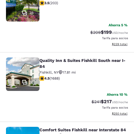
calificación de 3.45 estrellas. Bueno. 203 reseñas
3.5
(
203
)
36
Ahorra 5 %
$199
Precio tachado:
Precio con desc
$209
USD
/noche
Tarifa para socios
Ver detalles de
$229
total
Quality Inn & Suites Fishkill South near I-
Quality Inn & Suites Fishkill South 
84
Fishkill
,
NY
17.81 mi
calificación de 4.47 estrellas. Excelente. 1688 reseñas
4.5
(
1688
)
26
Ahorra 10 %
$217
Precio tachado:
Precio con desc
$241
USD
/noche
Tarifa para socios
Ver detalles de
$250
total
Comfort Suites Fishkill near Interstate 84
Comfort Suites Fishkill near Interst