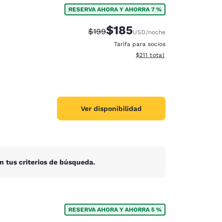
RESERVA AHORA Y AHORRA 7 %
$185
Precio tachado:
Precio con descuento:
$199
USD
/noche
Tarifa para socios
Ver detalles del total estima
$211
total
Ver disponibilidad
n tus criterios de búsqueda.
d
RESERVA AHORA Y AHORRA 5 %