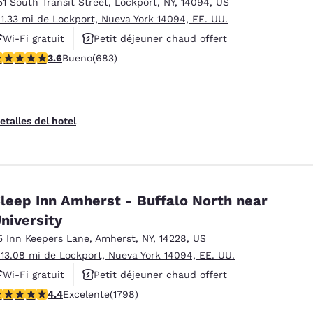
51 South Transit Street
,
Lockport
,
NY
,
14094
,
US
 1.33 mi de Lockport, Nueva York 14094, EE. UU.
Wi-Fi gratuit
Petit déjeuner chaud offert
alificación de 3.59 estrellas. Bueno. 683 reseñas
3.6
Bueno
(683)
Animaux acceptés
etalles del hotel
leep Inn Amherst - Buffalo North near
niversity
5 Inn Keepers Lane
,
Amherst
,
NY
,
14228
,
US
 13.08 mi de Lockport, Nueva York 14094, EE. UU.
Wi-Fi gratuit
Petit déjeuner chaud offert
alificación de 4.38 estrellas. Excelente. 1798 reseñas
4.4
Excelente
(1798)
Animaux acceptés