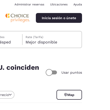
Administrar reservas
Ubicaciones
Ayuda
Inicia sesión o únete
des
Rate (Tarifa)
ión, 1 huésped
Mejor disponible
U. coinciden
Usar puntos
ina
Precio
Map