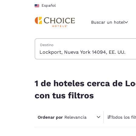
Carga completa
Pasar A Contenido Principal
Español
Buscar un hotel
Buscar hoteles
Destino
Región y ubicac
Estados Un
Español
1 de hoteles cerca de Lockport, Nueva York 14094
Selecciona t
1 de hoteles cerca de L
América
con tus filtros
United Sta
English
Ordenar por
Relevancia
Todos los fil
América L
1 fil
Português