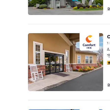
D
C
1
A
c
D