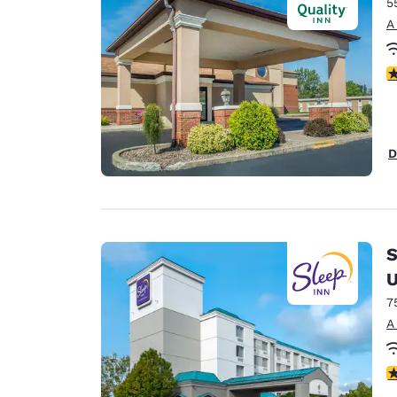
5
A
c
D
S
U
7
A
c