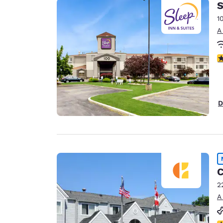
S
1
A
c
D
C
2
A