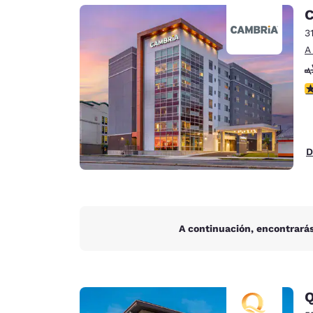
Canada
C
Français
3
Europa
A
Deutschla
Deutsch
c
Spain
English
D
Ireland
English
United Ki
English
A continuación, encontrarás
Asia-Pacífico
Australia
English
Q