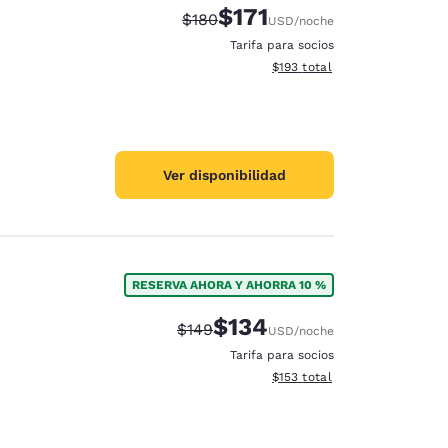
$171
Precio tachado:
Precio con descuento:
$180
USD
/noche
Tarifa para socios
Ver detalles del total estima
$193
total
Ver disponibilidad
RESERVA AHORA Y AHORRA 10 %
$134
Precio tachado:
Precio con descuento:
$149
USD
/noche
Tarifa para socios
Ver detalles del total estima
$153
total