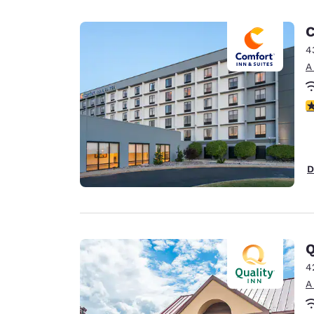
C
4
A
c
D
Q
4
A