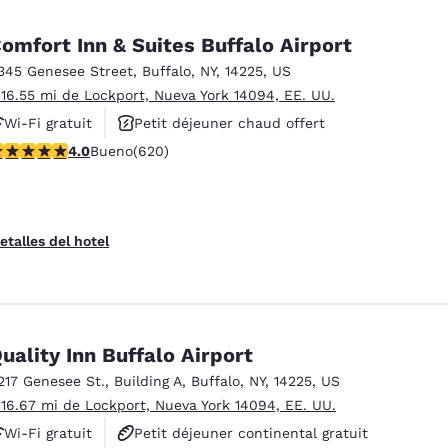
omfort Inn & Suites Buffalo Airport
345 Genesee Street
,
Buffalo
,
NY
,
14225
,
US
 16.55 mi de Lockport, Nueva York 14094, EE. UU.
Wi-Fi gratuit
Petit déjeuner chaud offert
alificación de 3.96 estrellas. Bueno. 620 reseñas
4.0
Bueno
(620)
Animaux acceptés
etalles del hotel
uality Inn Buffalo Airport
217 Genesee St.
,
Building A
,
Buffalo
,
NY
,
14225
,
US
 16.67 mi de Lockport, Nueva York 14094, EE. UU.
Wi-Fi gratuit
Petit déjeuner continental gratuit