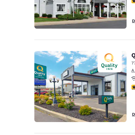
N
D
Q
7
A
ca
D