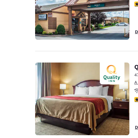
c
D
Q
4
A
c
D