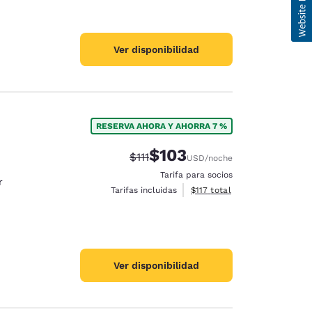
Ver disponibilidad
RESERVA AHORA Y AHORRA 7 %
$103
Precio tachado:
Precio con descuento:
$111
USD
/noche
Tarifa para socios
r
Ver detalles del total estima
Tarifas incluidas
$117
total
Ver disponibilidad