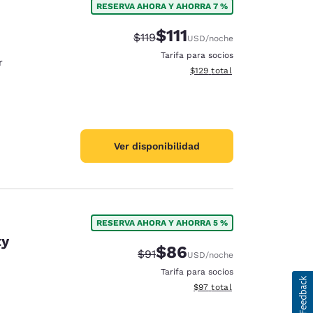
RESERVA AHORA Y AHORRA 7 %
$111
Precio tachado:
Precio con descuento:
$119
USD
/noche
Tarifa para socios
r
Ver detalles del total estima
$129
total
Ver disponibilidad
RESERVA AHORA Y AHORRA 5 %
ty
$86
Precio tachado:
Precio con descuento:
$91
USD
/noche
Tarifa para socios
Ver detalles del total estim
$97
total