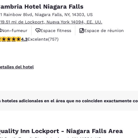
México
Mexico
ambria Hotel Niagara Falls
Español
English
11 Rainbow Blvd
,
Niagara Falls
,
NY
,
14303
,
US
 19.51 mi de Lockport, Nueva York 14094, EE. UU.
nd
Germany
España
Non-fumeur
Espace fitness
Espace de réunion
English
Español
alificación de 4.26 estrellas. Excelente. 757 reseñas
4.3
Excelente
(757)
France
France
Français
English
etalles del hotel
Italia
Italy
Italiano
English
ngdom
 hoteles adicionales en el área que no coinciden exactamente co
India
New Zealan
English
English
uality Inn Lockport - Niagara Falls Area