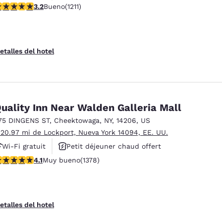
alificación de 3.2 estrellas. Bueno. 1211 reseñas
3.2
Bueno
(1211)
Petit déjeuner chaud offert
etalles del hotel
uality Inn Near Walden Galleria Mall
75 DINGENS ST
,
Cheektowaga
,
NY
,
14206
,
US
 20.97 mi de Lockport, Nueva York 14094, EE. UU.
Wi-Fi gratuit
Petit déjeuner chaud offert
alificación de 4.12 estrellas. Muy bueno. 1378 reseñas
4.1
Muy bueno
(1378)
Animaux acceptés
etalles del hotel