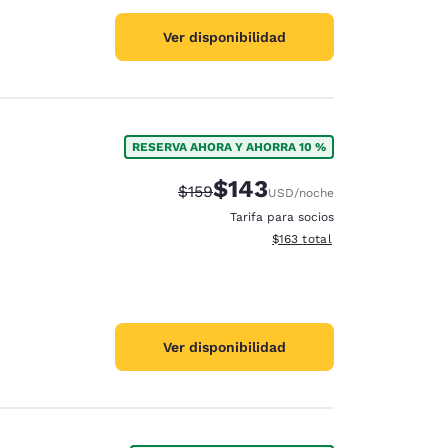
Ver disponibilidad
RESERVA AHORA Y AHORRA 10 %
$143
Precio tachado:
Precio con descuento:
$159
USD
/noche
Tarifa para socios
Ver detalles del total estima
$163
total
Ver disponibilidad