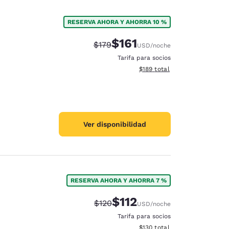
RESERVA AHORA Y AHORRA 10 %
$161
Precio tachado:
Precio con descuento:
$179
USD
/noche
Tarifa para socios
Ver detalles del total estima
$189
total
Ver disponibilidad
RESERVA AHORA Y AHORRA 7 %
$112
Precio tachado:
Precio con descuento:
$120
USD
/noche
Tarifa para socios
Ver detalles del total estima
$130
total