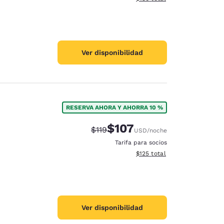
Ver disponibilidad
RESERVA AHORA Y AHORRA 10 %
$107
Precio tachado:
Precio con descuento:
$119
USD
/noche
Tarifa para socios
Ver detalles del total estima
$125
total
Ver disponibilidad