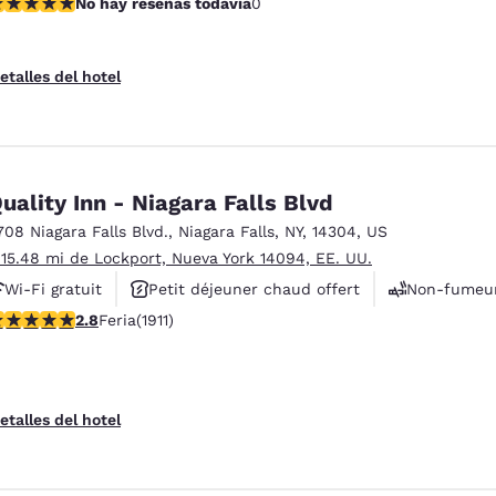
o hay reseñas todavía
No hay reseñas todavía
0
etalles del hotel
uality Inn - Niagara Falls Blvd
708 Niagara Falls Blvd.
,
Niagara Falls
,
NY
,
14304
,
US
 15.48 mi de Lockport, Nueva York 14094, EE. UU.
Wi-Fi gratuit
Petit déjeuner chaud offert
Non-fumeu
lificación de 2.8 estrellas. Feria. 1911 reseñas
2.8
Feria
(1911)
etalles del hotel