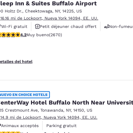
leep Inn & Suites Buffalo Airport
00 Holtz Dr.
,
Cheektowaga
,
NY
,
14225
,
US
 16.16 mi de Lockport, Nueva York 14094, EE. UU.
Wi-Fi gratuit
Petit déjeuner chaud offert
Non-fumeu
alificación de 4.19 estrellas. Muy bueno. 2670 reseñas
4.2
Muy bueno
(2670)
etalles del hotel
NUEVO EN CHOICE HOTELS
enterWay Hotel Buffalo North Near Universi
25 Crestmount Ave
,
Tonawanda
,
NY
,
14150
,
US
 14.9 mi de Lockport, Nueva York 14094, EE. UU.
Animaux acceptés
Parking gratuit