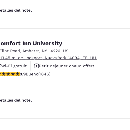
etalles del hotel
omfort Inn University
 Flint Road
,
Amherst
,
NY
,
14226
,
US
 13.45 mi de Lockport, Nueva York 14094, EE. UU.
Wi-Fi gratuit
Petit déjeuner chaud offert
alificación de 3.88 estrellas. Bueno. 1846 reseñas
3.9
Bueno
(1846)
Animaux acceptés
etalles del hotel