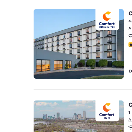
C
4
A
c
D
C
1
A