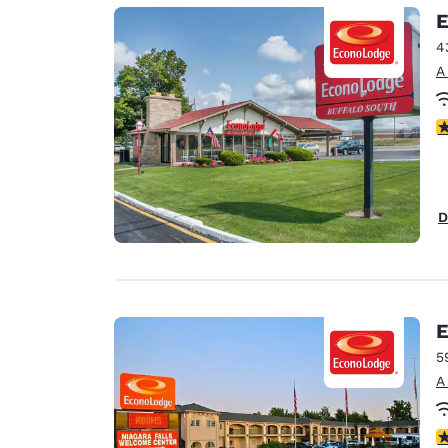
Canada
E
Français
4
Europa
A
Deutschla
Deutsch
c
Spain
English
D
Ireland
English
United Ki
English
E
Asia-Pacífico
5
A
Australia
English
c