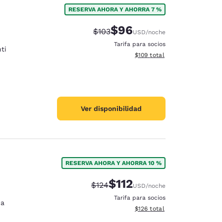
RESERVA AHORA Y AHORRA 7 %
$96
Precio tachado:
Precio con descuento:
$103
USD
/noche
Tarifa para socios
ti
Ver detalles del total estima
$109
total
Ver disponibilidad
RESERVA AHORA Y AHORRA 10 %
$112
Precio tachado:
Precio con descuento:
$124
USD
/noche
d
Tarifa para socios
na
Ver detalles del total estima
$126
total