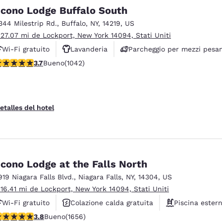
México
Mexico
cono Lodge Buffalo South
Español
English
344 Milestrip Rd.
,
Buffalo
,
NY
,
14219
,
US
 27.07 mi de Lockport, New York 14094, Stati Uniti
nd
Germany
España
Wi-Fi gratuito
Lavanderia
Parcheggio per mezzi pesan
English
Español
alificación de 3.66 estrellas. Bueno. 1042 reseñas
3.7
Bueno
(1042)
France
France
Français
English
etalles del hotel
Italia
Italy
Italiano
English
ngdom
cono Lodge at the Falls North
919 Niagara Falls Blvd.
,
Niagara Falls
,
NY
,
14304
,
US
 16.41 mi de Lockport, New York 14094, Stati Uniti
India
New Zealan
English
English
Wi-Fi gratuito
Colazione calda gratuita
Piscina ester
alificación de 3.77 estrellas. Bueno. 1656 reseñas
3.8
Bueno
(1656)