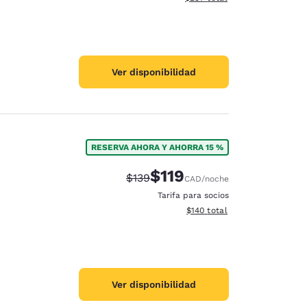
Ver disponibilidad
RESERVA AHORA Y AHORRA 15 %
$119
Precio tachado:
Precio con descuento:
$139
CAD
/noche
Tarifa para socios
Ver detalles del total estima
$140
total
Ver disponibilidad