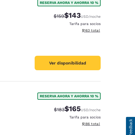
RESERVA AHORA Y AHORRA 10 %
$143
Precio tachado:
Precio con descuento:
$159
USD
/noche
Tarifa para socios
Ver detalles del total estima
$163
total
Ver disponibilidad
RESERVA AHORA Y AHORRA 10 %
$165
Precio tachado:
Precio con descuento:
$183
USD
/noche
Tarifa para socios
Ver detalles del total estima
$186
total