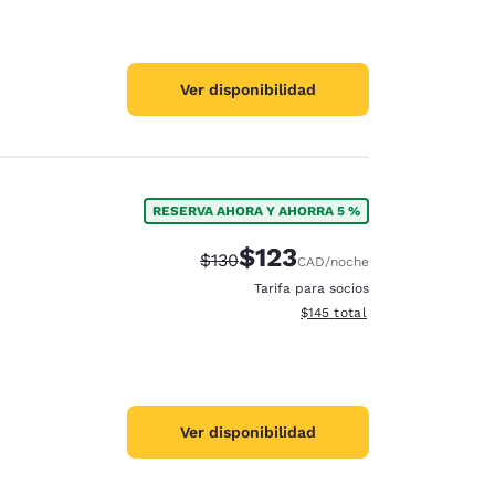
Ver disponibilidad
RESERVA AHORA Y AHORRA 5 %
$123
Precio tachado:
Precio con descuento:
$130
CAD
/noche
Tarifa para socios
Ver detalles del total estima
$145
total
Ver disponibilidad