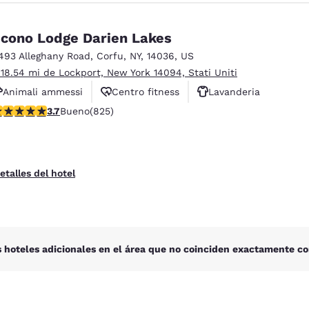
cono Lodge Darien Lakes
493 Alleghany Road
,
Corfu
,
NY
,
14036
,
US
 18.54 mi de Lockport, New York 14094, Stati Uniti
Animali ammessi
Centro fitness
Lavanderia
alificación de 3.68 estrellas. Bueno. 825 reseñas
3.7
Bueno
(825)
etalles del hotel
 hoteles adicionales en el área que no coinciden exactamente co