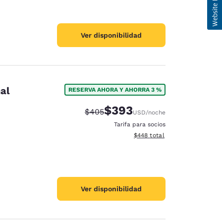
Ver disponibilidad
al
RESERVA AHORA Y AHORRA 3 %
$393
Precio tachado:
Precio con descuento:
$405
USD
/noche
Tarifa para socios
Ver detalles del total estimad
$448
total
Ver disponibilidad