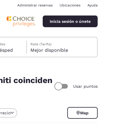
Administrar reservas
Ubicaciones
Ayuda
Inicia sesión o únete
des
Rate (Tarifa)
ión, 1 huésped
Mejor disponible
iti coinciden
Usar puntos
ina
Precio
Map