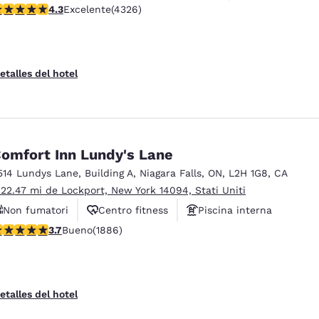
alificación de 4.3 estrellas. Excelente. 4326 reseñas
4.3
Excelente
(4326)
etalles del hotel
omfort Inn Lundy's Lane
514 Lundys Lane
,
Building A
,
Niagara Falls
,
ON
,
L2H 1G8
,
CA
 22.47 mi de Lockport, New York 14094, Stati Uniti
Non fumatori
Centro fitness
Piscina interna
alificación de 3.66 estrellas. Bueno. 1886 reseñas
3.7
Bueno
(1886)
etalles del hotel