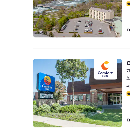
c
D
C
7
A
c
D