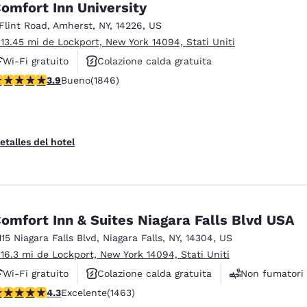
omfort Inn University
 Flint Road
,
Amherst
,
NY
,
14226
,
US
 13.45 mi de Lockport, New York 14094, Stati Uniti
Wi-Fi gratuito
Colazione calda gratuita
alificación de 3.88 estrellas. Bueno. 1846 reseñas
3.9
Bueno
(1846)
Animali ammessi
etalles del hotel
omfort Inn & Suites Niagara Falls Blvd USA
115 Niagara Falls Blvd
,
Niagara Falls
,
NY
,
14304
,
US
 16.3 mi de Lockport, New York 14094, Stati Uniti
Wi-Fi gratuito
Colazione calda gratuita
Non fumatori
alificación de 4.35 estrellas. Excelente. 1463 reseñas
4.3
Excelente
(1463)