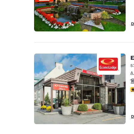
D
E
5
A
c
D