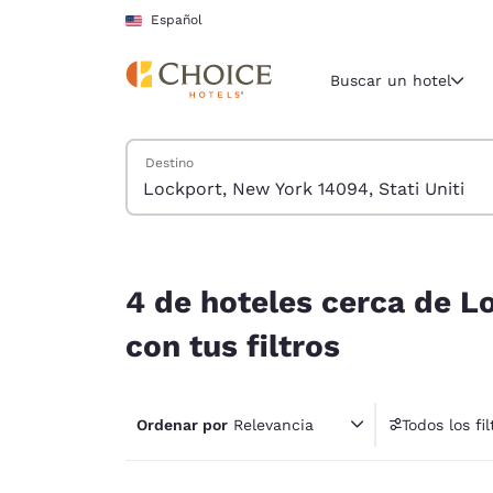
Carga completa
Pasar A Contenido Principal
Español
Buscar un hotel
Buscar hoteles
Destino
Región y ubicac
Estados Un
Español
4 de hoteles cerca de Lockport, New York 14094, 
Selecciona t
4 de hoteles cerca de L
América
con tus filtros
United Sta
English
Ordenar por
Relevancia
Todos los fil
América L
1 fil
Português