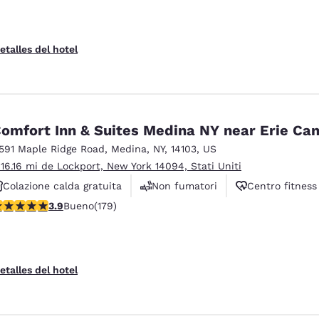
etalles del hotel
omfort Inn & Suites Medina NY near Erie Can
1591 Maple Ridge Road
,
Medina
,
NY
,
14103
,
US
 16.16 mi de Lockport, New York 14094, Stati Uniti
Colazione calda gratuita
Non fumatori
Centro fitness
alificación de 3.94 estrellas. Bueno. 179 reseñas
3.9
Bueno
(179)
etalles del hotel