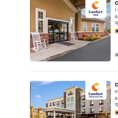
C
1
A
c
D
C
6
A
c