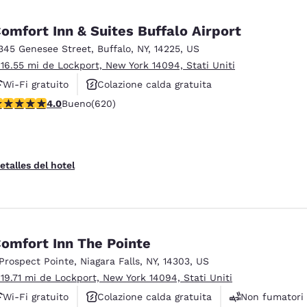
omfort Inn & Suites Buffalo Airport
345 Genesee Street
,
Buffalo
,
NY
,
14225
,
US
 16.55 mi de Lockport, New York 14094, Stati Uniti
Wi-Fi gratuito
Colazione calda gratuita
alificación de 3.96 estrellas. Bueno. 620 reseñas
4.0
Bueno
(620)
Animali ammessi
etalles del hotel
omfort Inn The Pointe
 Prospect Pointe
,
Niagara Falls
,
NY
,
14303
,
US
 19.71 mi de Lockport, New York 14094, Stati Uniti
Wi-Fi gratuito
Colazione calda gratuita
Non fumatori