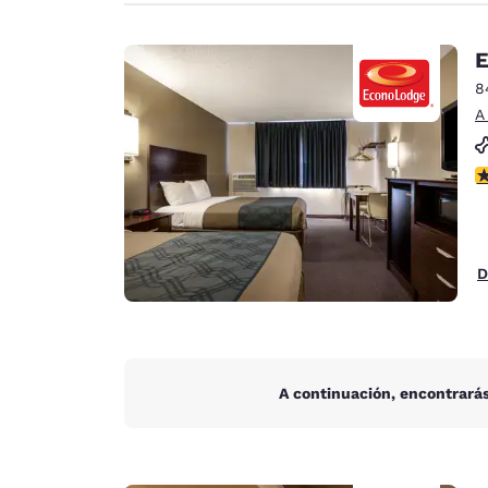
E
8
A
c
D
A continuación, encontrarás