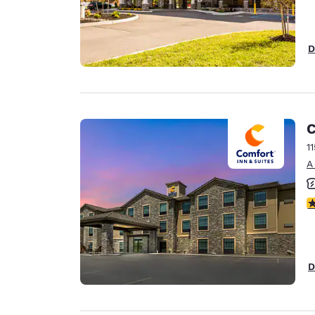
D
C
1
A
c
D