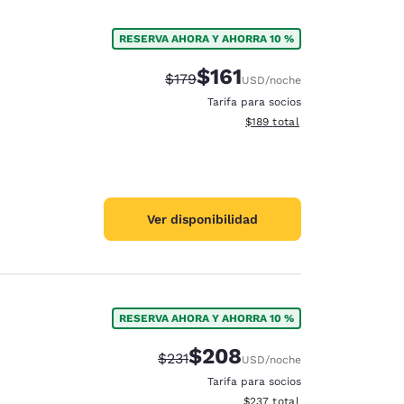
RESERVA AHORA Y AHORRA 10 %
$161
Precio tachado:
Precio con descuento:
$179
USD
/noche
Tarifa para socios
Ver detalles del total estima
$189
total
Ver disponibilidad
RESERVA AHORA Y AHORRA 10 %
$208
Precio tachado:
Precio con descuento:
$231
USD
/noche
Tarifa para socios
Ver detalles del total estimad
$237
total