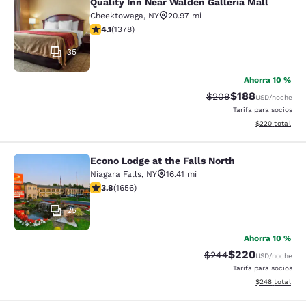
Quality Inn Near Walden Galleria Mall
Quality Inn Near Walden Galleria Ma
Cheektowaga
,
NY
20.97 mi
calificación de 4.12 estrellas. Muy bueno. 1378 reseña
4.1
(
1378
)
35
Ahorra 10 %
$188
Precio tachado:
Precio con desc
$209
USD
/noche
Tarifa para socios
Ver detalles de
$220
total
Econo Lodge at the Falls North
Econo Lodge at the Falls North
Niagara Falls
,
NY
16.41 mi
calificación de 3.77 estrellas. Bueno. 1656 reseñas
3.8
(
1656
)
25
Ahorra 10 %
$220
Precio tachado:
Precio con desc
$244
USD
/noche
Tarifa para socios
Ver detalles de
$248
total