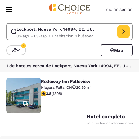
Carga completa
Pasar A Contenido Principal
Iniciar sesión
Lockport, Nueva York 14094, EE. UU.
Modificar la búsqueda de Lockport, Nueva York 14094, EE. UU.. Fecha d
08-ago. - 09-ago.
•
1 habitación, 1 huésped
1
Map
Ordenar y filtrar
1 filtro seleccionado actualmente
1 de hoteles cerca de Lockport, Nueva York 14094, EE. UU. coinciden con tus filtros
Rodeway Inn Fallsview
Rodeway Inn Fallsview
Niagara Falls
,
ON
20.86 mi
calificación de 3.84 estrellas. Bueno. 1398 reseñas
3.8
(
1398
)
29
Hotel completo
para las fechas seleccionadas