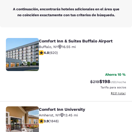
A continuación, encontrarás hoteles adicionales en el área que
no coinciden exactamente con tus criterios de búsqueda.
Comfort Inn & Suites Buffalo Airport
Comfort Inn & Suites Buffalo Airport
Buffalo
,
NY
16.55 mi
calificación de 3.96 estrellas. Bueno. 620 reseñas
4.0
(
620
)
17
Ahorra 10 %
$198
Precio tachado:
Precio con desc
$219
USD
/noche
Tarifa para socios
Ver detalles d
$231
total
Comfort Inn University
Comfort Inn University
Amherst
,
NY
13.45 mi
calificación de 3.88 estrellas. Bueno. 1848 reseñas
3.9
(
1848
)
24