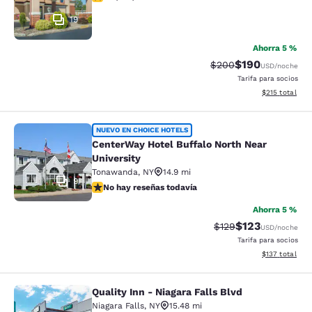
19
Ahorra 5 %
$190
Precio tachado:
Precio con desc
$200
USD
/noche
Tarifa para socios
Ver detalles d
$215
total
CenterWay Hotel Buffalo North Near
NUEVO EN CHOICE HOTELS
CenterWay Hotel Buffalo North Near
University
Tonawanda
,
NY
14.9 mi
9
No hay reseñas todavía
No hay reseñas todavía
Ahorra 5 %
$123
Precio tachado:
Precio con desc
$129
USD
/noche
Tarifa para socios
Ver detalles d
$137
total
Quality Inn - Niagara Falls Blvd
Quality Inn - Niagara Falls Blvd
Niagara Falls
,
NY
15.48 mi