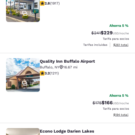
calificación de 2.8 estrellas. Feria. 1917 reseñas
2.8
(
1917
)
30
Ahorra 5 %
$229
Precio tachado:
Precio con desc
$241
USD
/noche
Tarifa para socios
Ver detalles d
Tarifas incluidas
$261
total
Quality Inn Buffalo Airport
Quality Inn Buffalo Airport
Buffalo
,
NY
16.67 mi
calificación de 3.2 estrellas. Bueno. 1211 reseñas
3.2
(
1211
)
29
Ahorra 5 %
$166
Precio tachado:
Precio con desc
$175
USD
/noche
Tarifa para socios
Ver detalles d
$194
total
Econo Lodge Darien Lakes
Econo Lodge Darien Lakes