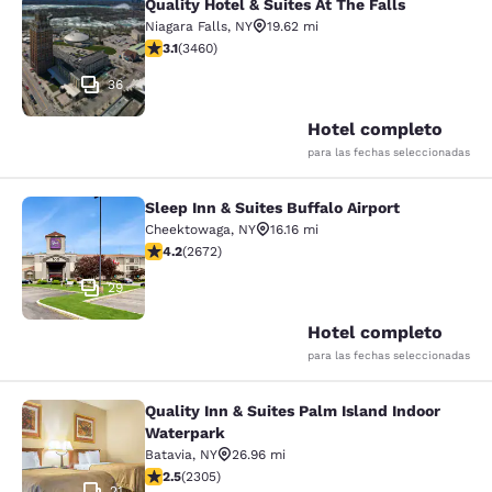
Quality Hotel & Suites At The Falls
Quality Hotel & Suites At The Falls
Niagara Falls
,
NY
19.62 mi
calificación de 3.13 estrellas. Bueno. 3460 reseñas
3.1
(
3460
)
36
Hotel completo
para las fechas seleccionadas
Sleep Inn & Suites Buffalo Airport
Sleep Inn & Suites Buffalo Airport
Cheektowaga
,
NY
16.16 mi
calificación de 4.19 estrellas. Muy bueno. 2672 reseña
4.2
(
2672
)
29
Hotel completo
para las fechas seleccionadas
Quality Inn & Suites Palm Island Indoor
Quality Inn & Suites Palm Island In
Waterpark
Batavia
,
NY
26.96 mi
calificación de 2.52 estrellas. Feria. 2305 reseñas
2.5
(
2305
)
21