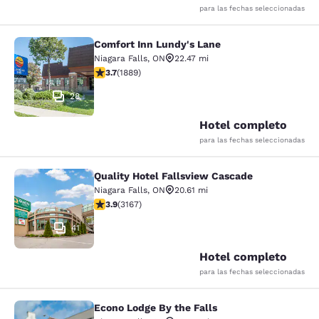
para las fechas seleccionadas
Comfort Inn Lundy's Lane
Comfort Inn Lundy's Lane
Niagara Falls
,
ON
22.47 mi
calificación de 3.67 estrellas. Bueno. 1889 reseñas
3.7
(
1889
)
28
Hotel completo
para las fechas seleccionadas
Quality Hotel Fallsview Cascade
Quality Hotel Fallsview Cascade
Niagara Falls
,
ON
20.61 mi
calificación de 3.9 estrellas. Bueno. 3167 reseñas
3.9
(
3167
)
41
Hotel completo
para las fechas seleccionadas
Econo Lodge By the Falls
Econo Lodge By the Falls