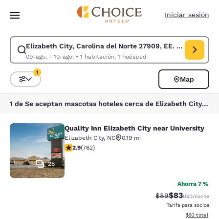
Carga completa
Pasar A Contenido Principal
Iniciar sesión
Elizabeth City, Carolina del Norte 27909, EE. UU.
Modificar la búsqueda de Elizabeth City, Carolina del Norte 27909, EE.
09-ago. - 10-ago.
•
1 habitación, 1 huésped
1
Map
Ordenar y filtrar
1 filtro seleccionado actualmente
1 de Se aceptan mascotas hoteles cerca de Elizabeth City, Carolina del Norte 27909, EE. UU. coinciden con tus filtros
Quality Inn Elizabeth City near University
Quality Inn Elizabeth City near Univ
Elizabeth City
,
NC
0.19 mi
calificación de 2.89 estrellas. Feria. 762 reseñas
2.9
(
762
)
28
Ahorra 7 %
$83
Precio tachado:
Precio con des
$89
USD
/noche
Tarifa para socios
Ver detalles d
$93
total