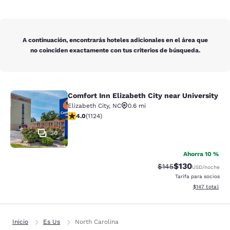
A continuación, encontrarás hoteles adicionales en el área que
no coinciden exactamente con tus criterios de búsqueda.
Comfort Inn Elizabeth City near University
Comfort Inn Elizabeth City near Univ
Elizabeth City
,
NC
0.6 mi
calificación de 3.98 estrellas. Bueno. 1124 reseñas
4.0
(
1124
)
30
Ahorra 10 %
$130
Precio tachado:
Precio con desc
$145
USD
/noche
Tarifa para socios
Ver detalles d
$147
total
Inicio
Es Us
North Carolina