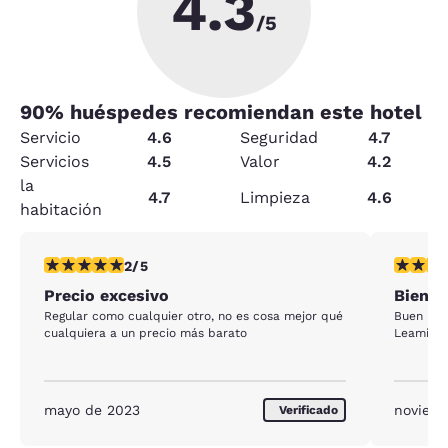
4.3
/5
90
% huéspedes recomiendan este hotel
Servicio
4.6
Seguridad
4.7
Servicios
4.5
Valor
4.2
la
4.7
Limpieza
4.6
habitación
calificación de 2 estrellas. Feria. 1 reseña
calificac
2/5
Precio excesivo
Bien h
Regular como cualquier otro, no es cosa mejor qué
Buen hot
cualquiera a un precio más barato
Leamingt
mayo de 2023
noviemb
Verificado