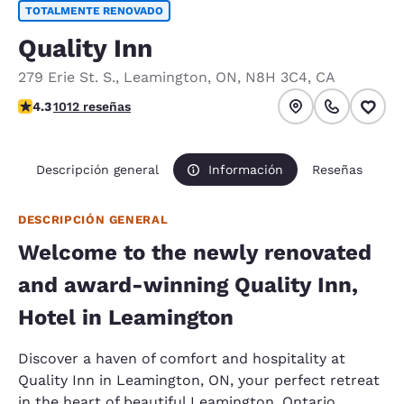
TOTALMENTE RENOVADO
Quality Inn
279 Erie St. S.
,
Leamington
,
ON
,
N8H 3C4
,
CA
calificación de 4.33 estrellas. Excelente.
4.3
1012 reseñas
Descripción general
Información
Reseñas
DESCRIPCIÓN GENERAL
Welcome to the newly renovated
and award-winning Quality Inn,
Hotel in Leamington
Discover a haven of comfort and hospitality at
Quality Inn in Leamington, ON, your perfect retreat
in the heart of beautiful Leamington, Ontario.