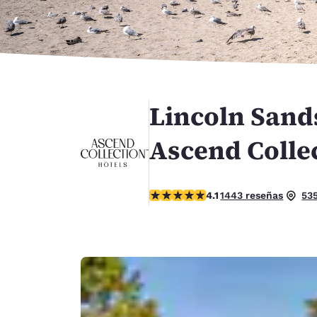
Canada
Français
Europa
Deutschla
Deutsch
Lincoln Sand
Spain
English
Ascend Colle
Ireland
English
calificación de 4.14 estrellas. Muy
4.1
1443 reseñas
535
United Ki
English
Asia-Pacífico
Australia
English