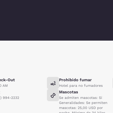
eck-Out
Prohibido fumar
00 AM
Hotel para no fumadores
x
Mascotas
1) 994-2232
Se admiten mascotas: Sí
Generalidades: Se permiten
mascotas: 25,00 USD por
noche. Máximo de 34 kilos,