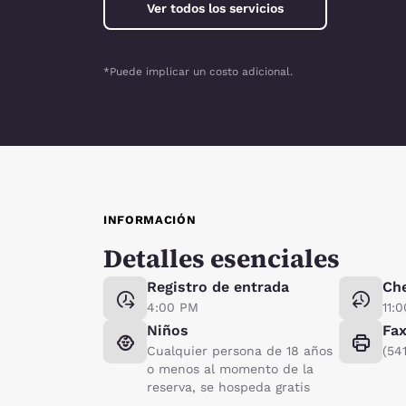
Ver todos los servicios
*Puede implicar un costo adicional.
INFORMACIÓN
Detalles esenciales
Registro de entrada
Ch
4:00 PM
11:
Niños
Fa
Cualquier persona de 18 años
(54
o menos al momento de la
reserva, se hospeda gratis