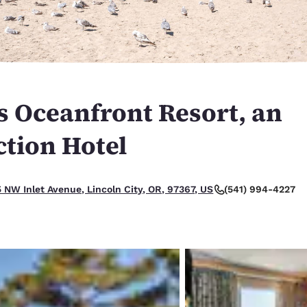
México
Mexico
Español
English
nd
Germany
España
English
Español
s Oceanfront Resort, an
France
France
Français
English
ction Hotel
Italia
Italy
Italiano
English
 bueno.
(541) 994-4227
 NW Inlet Avenue, Lincoln City, OR, 97367, US
ngdom
India
New Zealan
English
English