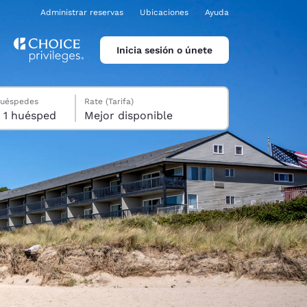
Administrar reservas
Ubicaciones
Ayuda
Inicia sesión o únete
huéspedes
Rate (Tarifa)
1 habitación, 1 huésped
Mejor disponible
ina