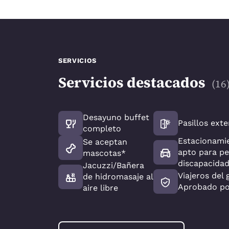
SERVICIOS
Servicios destacados
(
16
Desayuno buffet
Pasillos exte
completo
Estacionamie
Se aceptan
apto para p
mascotas*
discapacida
Jacuzzi/Bañera
Viajeros del 
de hidromasaje al
Aprobado p
aire libre