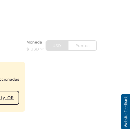
Moneda
USD
Puntos
$
USD
eccionadas
incoln City, OR