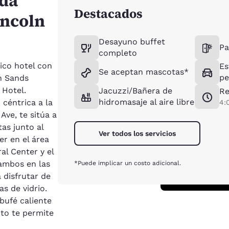
da
Destacados
incoln
Desayuno buffet
Pa
completo
ico hotel con
Es
Se aceptan mascotas*
pe
ln Sands
 Hotel.
Jacuzzi/Bañera de
Re
hidromasaje al aire libre
céntrica a la
4:
 Ave, te sitúa a
as junto al
Ver todos los servicios
er en el área
ral Center y el
ambos en las
*Puede implicar un costo adicional.
a disfrutar de
s de vidrio.
bufé caliente
ito te permite