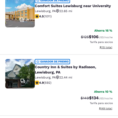
Comfort Suites Lewisburg near Univ
GANADOR DE PREMIO
Comfort Suites Lewisburg near University
Lewisburg
,
PA
22.65 mi
calificación de 4.45 estrellas. Excelente. 1011 reseñas
4.5
(
1011
)
34
Ahorra 16 %
$106
Precio tachado:
Precio con desc
$125
USD
/noche
Tarifa para socios
Ver detalles d
$115
total
Country Inn & Suites by Radisson, L
GANADOR DE PREMIO
Country Inn & Suites by Radisson,
Lewisburg, PA
Lewisburg
,
PA
22.44 mi
11
calificación de 4.94 estrellas. Excepcional. 592 reseñ
4.9
(
592
)
Ahorra 10 %
$134
Precio tachado:
Precio con desc
$149
USD
/noche
Tarifa para socios
Ver detalles d
$149
total