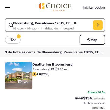
Carga completa
Pasar A Contenido Principal
Iniciar sesión
Bloomsburg, Pensilvania 17815, EE. UU.
Modificar la búsqueda de Bloomsburg, Pensilvania 17815, EE. UU.. Fech
06-ago. - 07-ago.
•
1 habitación, 1 huésped
1
Map
Ordenar y filtrar
1 filtro seleccionado actualmente
3 de hoteles cerca de Bloomsburg, Pensilvania 17815, EE. UU. coinciden con tus filtros
Quality Inn Bloomsburg
Quality Inn Bloomsburg
Bloomsburg
,
PA
1.86 mi
calificación de 4.01 estrellas. Muy bueno. 1299 reseña
4.0
(
1299
)
40
Ahorra 10 %
$134
Precio tachado:
Precio con desc
$149
USD
/noche
Tarifa para socios
Ver detalles d
$146
total