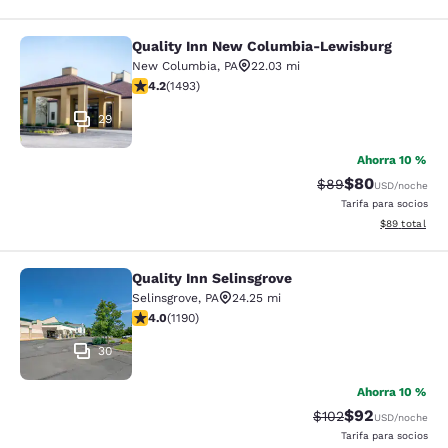
Quality Inn New Columbia-Lewisburg
Quality Inn New Columbia-Lewisbu
New Columbia
,
PA
22.03 mi
calificación de 4.15 estrellas. Muy bueno. 1493 reseña
4.2
(
1493
)
29
Ahorra 10 %
$80
Precio tachado:
Precio con des
$89
USD
/noche
Tarifa para socios
Ver detalles d
$89
total
Quality Inn Selinsgrove
Quality Inn Selinsgrove
Selinsgrove
,
PA
24.25 mi
calificación de 4.03 estrellas. Muy bueno. 1190 reseña
4.0
(
1190
)
30
Ahorra 10 %
$92
Precio tachado:
Precio con des
$102
USD
/noche
Tarifa para socios