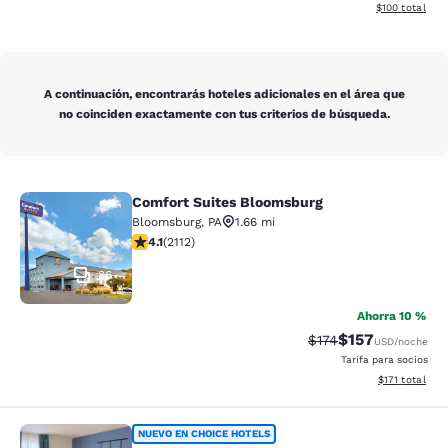
Ver detalles d
$100
total
A continuación, encontrarás hoteles adicionales en el área que
no coinciden exactamente con tus criterios de búsqueda.
Comfort Suites Bloomsburg
Comfort Suites Bloomsburg
Bloomsburg
,
PA
1.66 mi
calificación de 4.07 estrellas. Muy bueno. 2112 reseña
4.1
(
2112
)
36
Ahorra 10 %
$157
Precio tachado:
Precio con desc
$174
USD
/noche
Tarifa para socios
Ver detalles d
$171
total
Sleep Inn & Suites Mifflinville -Blo
NUEVO EN CHOICE HOTELS