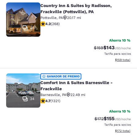
Country Inn & Suites by Radisson,
Country Inn & Suites by Radisson, Fra
Frackville (Pottsville), PA
Pottsville
,
PA
20.17 mi
calificación de 4.24 estrellas. Excelente. 268 reseñas
4.2
(
268
)
30
Ahorra 10 %
$143
Precio tachado:
Precio con desc
$159
USD
/noche
Tarifa para socios
Ver detalles d
$159
total
Comfort Inn & Suites Barnesville - F
GANADOR DE PREMIO
Comfort Inn & Suites Barnesville -
Frackville
Barnesville
,
PA
22.49 mi
34
calificación de 4.65 estrellas. Excepcional. 1321 reseñ
4.7
(
1321
)
Ahorra 10 %
$155
Precio tachado:
Precio con desc
$172
USD
/noche
Tarifa para socios
Ver detalles d
$172
total