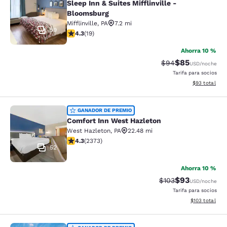
Sleep Inn & Suites Mifflinville -
Bloomsburg
Mifflinville
,
PA
7.2 mi
59
calificación de 4.32 estrellas. Excelente. 19 reseñas
4.3
(
19
)
Ahorra 10 %
$85
Precio tachado:
Precio con des
$94
USD
/noche
Tarifa para socios
Ver detalles d
$93
total
Comfort Inn West Hazleton
GANADOR DE PREMIO
Comfort Inn West Hazleton
West Hazleton
,
PA
22.48 mi
calificación de 4.25 estrellas. Excelente. 2373 reseña
4.3
(
2373
)
52
Ahorra 10 %
$93
Precio tachado:
Precio con des
$103
USD
/noche
Tarifa para socios
Ver detalles d
$103
total