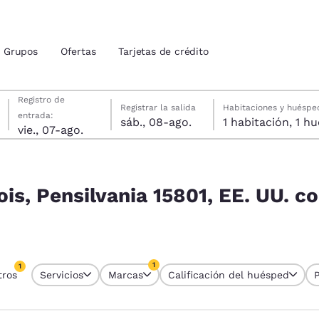
Grupos
Ofertas
Tarjetas de crédito
viernes, 7 de agosto
sábado, 8 de agosto
sábado, 8 de agosto fecha de check-out seleccionada
viernes, 7 de agosto fecha de check-in seleccionada
Registro de
Registrar la salida
Habitaciones y huéspe
entrada:
sáb., 08-ago.
1 habitac
ión actuales
vie., 07-ago.
idos
E. UU. coinciden con tus filtros
u idioma preferido
is, Pensilvania 15801, EE. UU. c
tes
Estados Unidos
América Lat
Español
Español
1
1
tros
Servicios
Marcas
Calificación del huésped
atina
Latin America
Canada
tro seleccionado actualmente
English
English
1 filtro seleccionado actualmente