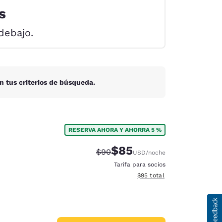
s
debajo.
n tus criterios de búsqueda.
RESERVA AHORA Y AHORRA 5 %
$85
Precio tachado:
Precio con descuento:
$90
USD
/noche
Tarifa para socios
Ver detalles del total estim
$95
total
d