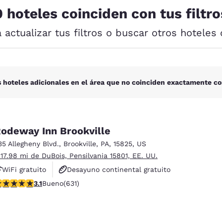
México
Mexico
0 hoteles coinciden con tus filtro
Español
English
a actualizar tus filtros o buscar otros hoteles 
nd
Germany
España
English
Español
France
France
 hoteles adicionales en el área que no coinciden exactamente co
Français
English
Italia
Italy
Italiano
English
odeway Inn Brookville
35 Allegheny Blvd.
,
Brookville
,
PA
,
15825
,
US
ngdom
 17.98 mi de DuBois, Pensilvania 15801, EE. UU.
WiFi gratuito
Desayuno continental gratuito
alificación de 3.13 estrellas. Bueno. 631 reseñas
3.1
Bueno
(631)
Se aceptan mascotas
India
New Zealan
English
English