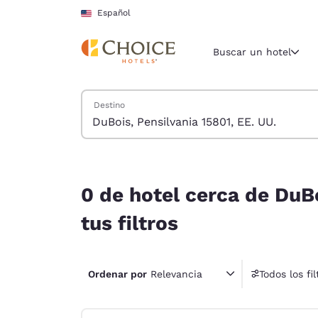
Carga completa
Pasar A Contenido Principal
Español
Buscar un hotel
Buscar hoteles
Destino
Región y ubicac
Estados Un
Español
0 de hotel cerca de DuBois, Pensilvania 15801, E
Selecciona t
0 de hotel cerca de DuBo
América
tus filtros
United Sta
English
Ordenar por
Relevancia
Todos los fil
América L
1 fil
Português