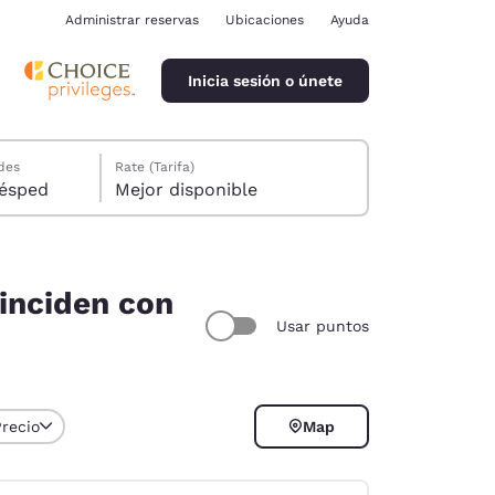
Administrar reservas
Ubicaciones
Ayuda
Inicia sesión o únete
des
Rate (Tarifa)
ión, 1 huésped
Mejor disponible
oinciden con
Usar puntos
ina
Precio
Map