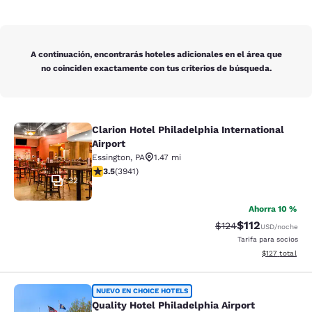
A continuación, encontrarás hoteles adicionales en el área que
no coinciden exactamente con tus criterios de búsqueda.
Clarion Hotel Philadelphia International
Clarion Hotel Philadelphia Internati
Airport
Essington
,
PA
1.47 mi
calificación de 3.45 estrellas. Bueno. 3941 reseñas
3.5
(
3941
)
32
Ahorra 10 %
$112
Precio tachado:
Precio con des
$124
USD
/noche
Tarifa para socios
Ver detalles d
$127
total
Quality Hotel Philadelphia Airport
NUEVO EN CHOICE HOTELS
Quality Hotel Philadelphia Airport