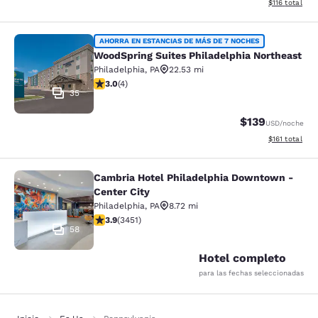
Ver detalles d
$116
total
WoodSpring Suites Philadelphia Nor
AHORRA EN ESTANCIAS DE MÁS DE 7 NOCHES
WoodSpring Suites Philadelphia Northeast
Philadelphia
,
PA
22.53 mi
calificación de 3 estrellas. Feria. 4 reseñas
3.0
(
4
)
35
$139
USD
/noche
Ver detalles d
$161
total
Cambria Hotel Philadelphia Downtown -
Cambria Hotel Philadelphia Downto
Center City
Philadelphia
,
PA
8.72 mi
calificación de 3.89 estrellas. Bueno. 3451 reseñas
3.9
(
3451
)
58
Hotel completo
para las fechas seleccionadas