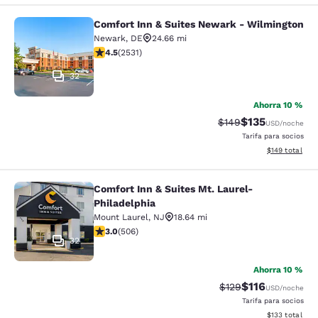
Comfort Inn & Suites Newark - Wilmington
Comfort Inn & Suites Newark - Wil
Newark
,
DE
24.66 mi
calificación de 4.49 estrellas. Excelente. 2531 reseñas
4.5
(
2531
)
32
Ahorra 10 %
$135
Precio tachado:
Precio con desc
$149
USD
/noche
Tarifa para socios
Ver detalles d
$149
total
Comfort Inn & Suites Mt. Laurel-
Comfort Inn & Suites Mt. Laurel-Phi
Philadelphia
Mount Laurel
,
NJ
18.64 mi
calificación de 3.01 estrellas. Feria. 506 reseñas
3.0
(
506
)
32
Ahorra 10 %
$116
Precio tachado:
Precio con des
$129
USD
/noche
Tarifa para socios
Ver detalles d
$133
total