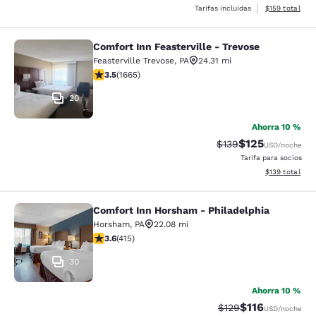
Ver detalles d
Tarifas incluidas
$159
total
Comfort Inn Feasterville - Trevose
Comfort Inn Feasterville - Trevose
Feasterville Trevose
,
PA
24.31 mi
calificación de 3.46 estrellas. Bueno. 1665 reseñas
3.5
(
1665
)
20
Ahorra 10 %
$125
Precio tachado:
Precio con desc
$139
USD
/noche
Tarifa para socios
Ver detalles d
$139
total
Comfort Inn Horsham - Philadelphia
Comfort Inn Horsham - Philadelphi
Horsham
,
PA
22.08 mi
calificación de 3.65 estrellas. Bueno. 415 reseñas
3.6
(
415
)
30
Ahorra 10 %
$116
Precio tachado:
Precio con des
$129
USD
/noche