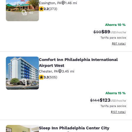
Essington
,
PA
1.46 mi
calificación de 2.2 estrellas. Feria. 373 reseñas
2.2
(
373
)
40
Ahorra 10 %
$89
Precio tachado:
Precio con des
$99
USD
/noche
Tarifa para socios
Ver detalles d
$97
total
Comfort Inn Philadelphia International
Comfort Inn Philadelphia Internatio
Airport West
Chester
,
PA
3.45 mi
calificación de 3.28 estrellas. Bueno. 505 reseñas
3.3
(
505
)
30
Ahorra 15 %
$123
Precio tachado:
Precio con desc
$144
USD
/noche
Tarifa para socios
Ver detalles d
$137
total
Sleep Inn Philadelphia Center City
Sleep Inn Philadelphia Center City