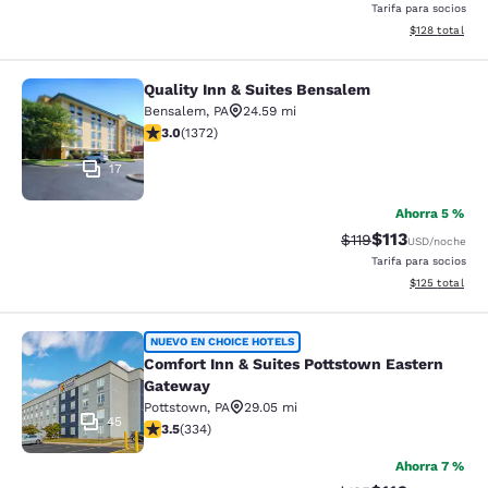
Tarifa para socios
Ver detalles d
$128
total
Quality Inn & Suites Bensalem
Quality Inn & Suites Bensalem
Bensalem
,
PA
24.59 mi
calificación de 3.03 estrellas. Feria. 1372 reseñas
3.0
(
1372
)
17
Ahorra 5 %
$113
Precio tachado:
Precio con des
$119
USD
/noche
Tarifa para socios
Ver detalles d
$125
total
Comfort Inn & Suites Pottstown Ea
NUEVO EN CHOICE HOTELS
Comfort Inn & Suites Pottstown Eastern
Gateway
Pottstown
,
PA
29.05 mi
45
calificación de 3.46 estrellas. Bueno. 334 reseñas
3.5
(
334
)
Ahorra 7 %