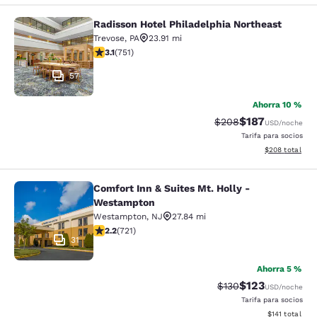
Radisson Hotel Philadelphia Northeast
Radisson Hotel Philadelphia Northe
Trevose
,
PA
23.91 mi
calificación de 3.13 estrellas. Bueno. 751 reseñas
3.1
(
751
)
57
Ahorra 10 %
$187
Precio tachado:
Precio con desc
$208
USD
/noche
Tarifa para socios
Ver detalles de
$208
total
Comfort Inn & Suites Mt. Holly -
Comfort Inn & Suites Mt. Holly - W
Westampton
Westampton
,
NJ
27.84 mi
calificación de 2.22 estrellas. Feria. 721 reseñas
2.2
(
721
)
31
Ahorra 5 %
$123
Precio tachado:
Precio con desc
$130
USD
/noche
Tarifa para socios
Ver detalles d
$141
total