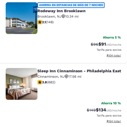
Rodeway Inn Brooklawn
AHORRA EN ESTANCIAS DE MÁS DE 7 NOCHES
Rodeway Inn Brooklawn
Brooklawn
,
NJ
10.34 mi
calificación de 2.07 estrellas. Feria. 149 reseñas
2.1
(
149
)
28
Ahorra 5 %
$91
Precio tachado:
Precio con de
$96
USD
/noche
Tarifa para socios
Ver detalles d
$104
total
Sleep Inn Cinnaminson - Philadelphia East
Sleep Inn Cinnaminson - Philadelph
Cinnaminson
,
NJ
17.56 mi
calificación de 3.83 estrellas. Bueno. 682 reseñas
3.8
(
682
)
27
Ahorra 10 %
$134
Precio tachado:
Precio con desc
$149
USD
/noche
Tarifa para socios
Ver detalles d
$154
total