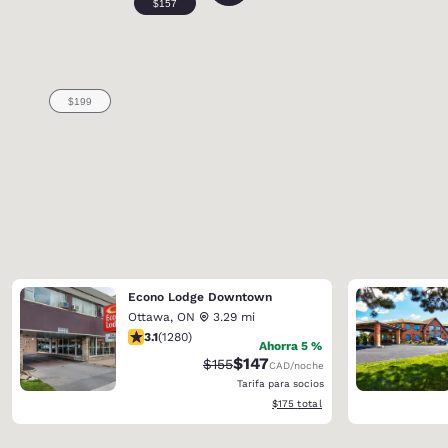
Econo Lodge Downtown
Ottawa
,
ON
3.29 mi
calificación de 3.12 estrellas. Bueno. 1280 reseñas
3.1
(
1280
)
Ahorra 5 %
$147
Precio tachado:
Precio con descuento:
$155
CAD
/noche
Tarifa para socios
Ver detalles del total estimado
$175
total