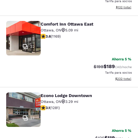
Tarifa para socios
Ver detalles d
$132
total
Comfort Inn Ottawa East
Comfort Inn Ottawa East
Ottawa
,
ON
5.09 mi
calificación de 3.56 estrellas. Bueno. 1169 reseñas
3.6
(
1169
)
22
Ahorra 5 %
$189
Precio tachado:
Precio con desc
$199
CAD
/noche
Tarifa para socios
Ver detalles de
$232
total
Econo Lodge Downtown
Econo Lodge Downtown
Ottawa
,
ON
3.29 mi
calificación de 3.12 estrellas. Bueno. 1281 reseñas
3.1
(
1281
)
27
Ahorra 5 %
$119
Precio tachado:
Precio con desc