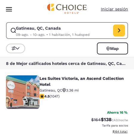
Carga completa
Pasar A Contenido Principal
Iniciar sesión
Gatineau, QC, Canada
Modificar la búsqueda de Gatineau, QC, Canada. Fecha de check-in 09-
09-ago. - 10-ago.
•
1 habitación, 1 huésped
Map
Ordenar y filtrar
8 de Mejor calificados hoteles cerca de Gatineau, QC, Canada
Les Suites Victoria, an Ascend Collection
Les Suites Victoria, an Ascend Colle
Hotel
Gatineau
,
QC
3.36 mi
calificación de 4.5 estrellas. Excelente. 1047 reseñas
4.5
(
1047
)
31
Ahorra 16 %
$138
Precio tachado:
Precio con desc
$164
CAD
/noche
Tarifa para socios
Ver detalles d
$164
total