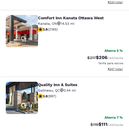
Ver detalles de
$220
total
Comfort Inn Kanata Ottawa West
Comfort Inn Kanata Ottawa West
Kanata
,
ON
14.53 mi
calificación de 3.84 estrellas. Bueno. 2165 reseñas
3.8
(
2165
)
60
Ahorra 5 %
$206
Precio tachado:
Precio con desc
$217
CAD
/noche
Tarifa para socios
Ver detalles de
$247
total
Quality Inn & Suites
Quality Inn & Suites
Gatineau
,
QC
0.44 mi
calificación de 3.79 estrellas. Bueno. 997 reseñas
3.8
(
997
)
33
Ahorra 7 %
$111
Precio tachado:
Precio con des
$119
CAD
/noche