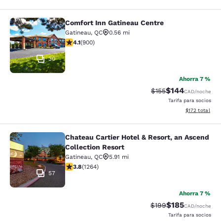
Comfort Inn Gatineau Centre
Comfort Inn Gatineau Centre
Gatineau
,
QC
0.56 mi
calificación de 4.1 estrellas. Muy bueno. 900 reseñas
4.1
(
900
)
30
Ahorra 7 %
$144
Precio tachado:
Precio con desc
$155
CAD
/noche
Tarifa para socios
Ver detalles d
$172
total
Chateau Cartier Hotel & Resort, an Ascend
Chateau Cartier Hotel & Resort, an 
Collection Resort
Gatineau
,
QC
5.91 mi
calificación de 3.84 estrellas. Bueno. 1264 reseñas
3.8
(
1264
)
57
Ahorra 7 %
$185
Precio tachado:
Precio con desc
$199
CAD
/noche
Tarifa para socios