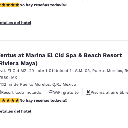
o hay reseñas todavía
No hay reseñas todavía
0
etalles del hotel
entus at Marina El Cid Spa & Beach Resort
Riviera Maya)
lvd. El Cid MZ. 20 Lote 1-01 Unidad 11
,
S.M. 03
,
Puerto Morelos
,
R
7580
,
MX
 1.12 mi de Puerto Morelos, Q.R., México
Resort todo incluido
WiFi gratuito
Piscina al aire libr
o hay reseñas todavía
No hay reseñas todavía
0
etalles del hotel