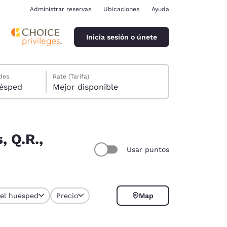
Administrar reservas
Ubicaciones
Ayuda
Inicia sesión o únete
des
Rate (Tarifa)
ión, 1 huésped
Mejor disponible
, Q.R.,
Usar puntos
ina
del huésped
Precio
Map