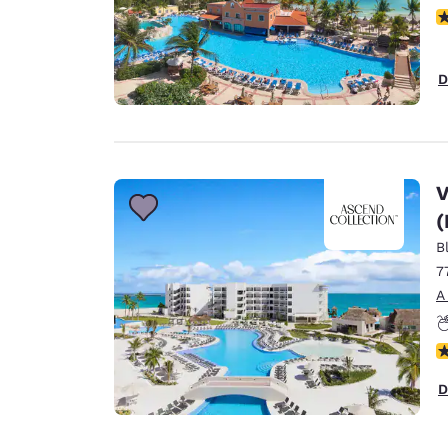
N
D
V
(
B
7
A
N
D