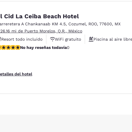
l Cid La Ceiba Beach Hotel
arreretera A Chankanaab KM 4.5
,
Cozumel
,
ROO
,
77600
,
MX
 26.16 mi de Puerto Morelos, Q.R., México
Resort todo incluido
WiFi gratuito
Piscina al aire libr
o hay reseñas todavía
No hay reseñas todavía
0
etalles del hotel