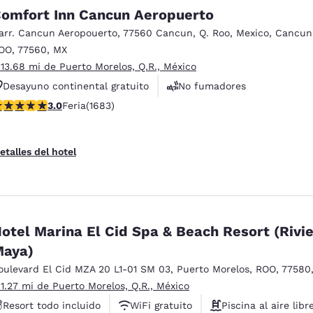
México
Mexico
omfort Inn Cancun Aeropuerto
Español
English
arr. Cancun Aeropouerto
,
77560 Cancun, Q. Roo, Mexico
,
Cancun
OO
,
77560
,
MX
 13.68 mi de Puerto Morelos, Q.R., México
nd
Germany
España
English
Español
Desayuno continental gratuito
No fumadores
alificación de 3.03 estrellas. Feria. 1683 reseñas
3.0
Feria
(1683)
Centro de negocios
France
France
Français
English
etalles del hotel
Italia
Italy
Italiano
English
ngdom
otel Marina El Cid Spa & Beach Resort (Rivi
aya)
oulevard El Cid MZA 20 L1-01 SM 03
,
Puerto Morelos
,
ROO
,
77580
India
New Zealan
English
English
 1.27 mi de Puerto Morelos, Q.R., México
Resort todo incluido
WiFi gratuito
Piscina al aire libr