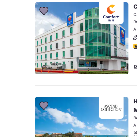
Canada
C
Français
C
Europa
R
A
Deutschla
Deutsch
c
Spain
English
D
Ireland
English
United Ki
English
H
Asia-Pacífico
M
B
Australia
English
A