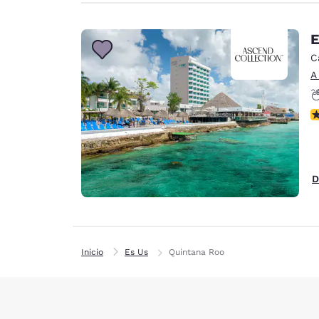
E
C
A
N
D
Inicio
Es Us
Quintana Roo