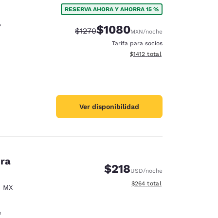
RESERVA AHORA Y AHORRA 15 %
,
$1080
Precio tachado:
Precio con descuento:
$1270
MXN
/noche
Tarifa para socios
Ver detalles del total estimad
$1412
total
Ver disponibilidad
era
$218
USD
/noche
Ver detalles del total estimad
$264
total
,
MX
d
e