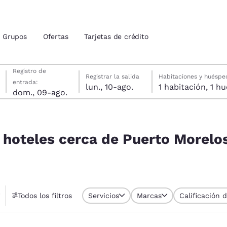
Grupos
Ofertas
Tarjetas de crédito
domingo, 9 de agosto
lunes, 10 de agosto
lunes, 10 de agosto fecha de check-out seleccionada
domingo, 9 de agosto fecha de check-in seleccionada
Registro de
Registrar la salida
Habitaciones y huéspe
entrada:
lun., 10-ago.
1 habitac
ión actuales
dom., 09-ago.
idos
 Morelos, Q.R., México
u idioma preferido
 hoteles cerca de Puerto Morelos
tes
Estados Unidos
América Lat
Español
Español
Todos los filtros
Servicios
Marcas
Calificación 
atina
Latin America
Canada
English
English