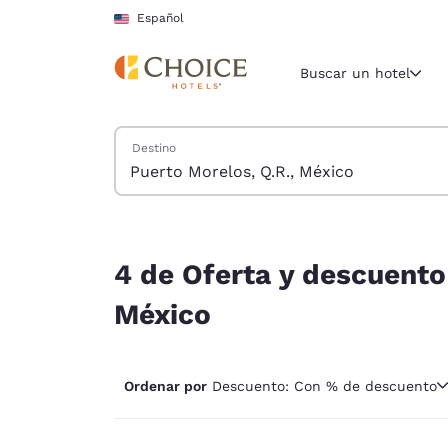
Carga completa
Pasar A Contenido Principal
Español
Buscar un hotel
Buscar hoteles
Destino
Región y ubicac
Estados Un
Español
4 de Oferta y descuento hoteles cerca de Puerto
Selecciona t
4 de Oferta y descuento
América
México
United Sta
English
Ordenar por
Descuento: Con % de descuento
América L
Português